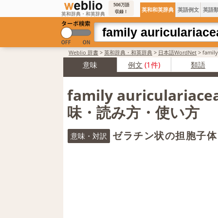
506万語
英和和英辞典
英語例文
英語
収録！
英和辞典・和英辞典
Weblio 辞書
>
英和辞典・和英辞典
>
日本語WordNet
>
famil
意味
例文
(1件)
類語
family auricularia
味・読み方・使い方
ゼラチン状の担胞子体
意味・対訳