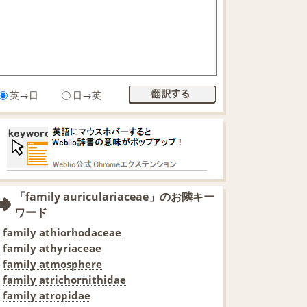
英→日
日→英
「family auriculariaceae」のお隣キー
ワード
family athiorhodaceae
family athyriaceae
family atmosphere
family atrichornithidae
family atropidae