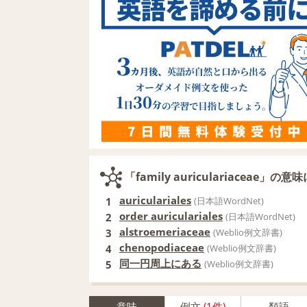
「family auriculariaceae」
auriculariales
1
(日本語WordNet)
order auriculariales
2
(日本語WordNet)
alstroemeriaceae
3
(Weblio例文辞書)
chenopodiaceae
4
(Weblio例文辞書)
同一円周上にある
5
(Weblio例文辞書)
意味
例文
(1件)
類語