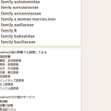
family aulostomidae
family auriculariaceae
family avicenniaceae
family a woman marries into
family azollaceae
family B
family babesiidae
family bacillaceae
weblioの他の辞書でも検索してみる
国語辞書
類語・反対語辞典
英和・和英辞典
日中・中日辞典
日韓・韓日辞典
古語辞典
インドネシア語辞典
タイ語辞典
ベトナム語辞典
weblioのその他のサービス
単語帳
語彙力診断
英会話コラム