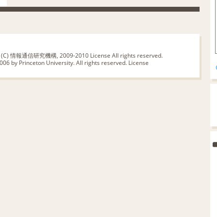
版 (C) 情報通信研究機構, 2009-2010
License
All rights reserved.
06 by Princeton University. All rights reserved.
License