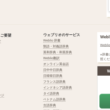
ウェブリオのサービス
・ご要望
We
Weblio 辞書
せ
Web
類語・対義語辞典
英和辞典・和英辞典
※辞書
Weblio翻訳
照くだ
オンライン英会話
日中中日辞典
W
日韓韓日辞典
フランス語辞典
インドネシア語辞典
タイ語辞典
ージ
ベトナム語辞典
古語辞典