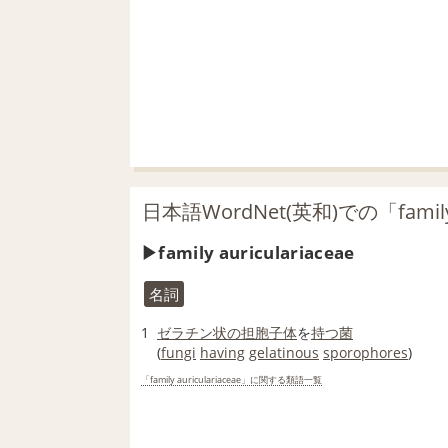
日本語WordNet(英和)での「family 
family auriculariaceae
名詞
1
ゼラチン状の
担胞子体
を
持つ
菌
(
fungi
having
gelatinous
sporophores
)
「family auriculariaceae」に関する類語一覧