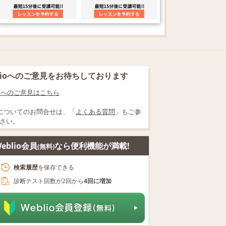
blioへのご意見をお待ちしております
lioへのご意見はこちら
についてのお問合せは、「
よくある質問
」もご参
さい。
eblio会員
なら便利機能が満載!
(無料)
検索履歴
を保存できる
診断テスト回数が2回から
4回に増加