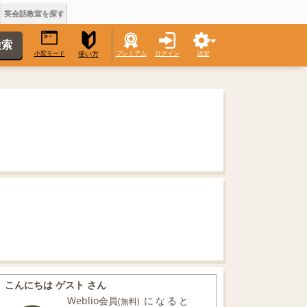
英会話教室を探す
小窓モード
プレミアム
ログイン
設定
使い方
こんにちは ゲスト さん
Weblio会員
になると
(無料)