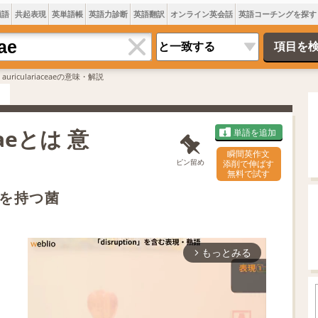
類語
共起表現
英単語帳
英語力診断
英語翻訳
オンライン英会話
英語コーチングを探す
y auriculariaceaeの意味・解説
ceaeとは 意
単語を追加
瞬間英作文
ピン留め
添削で伸ばす
無料で試す
を持つ菌
もっとみる
arrow_forward_ios