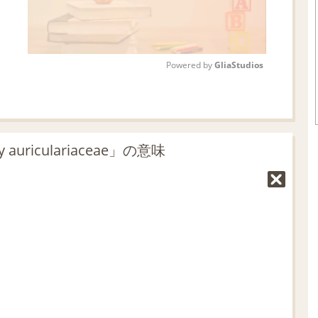
Powered by 
GliaStudios
M
u
t
auriculariaceae」の意味
e