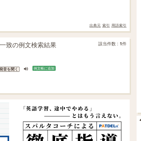
出典元
索引
用語索引
e」の部分一致の例文検索結果
該当件数 :
1
件
例文帳に追加
発音を聞く