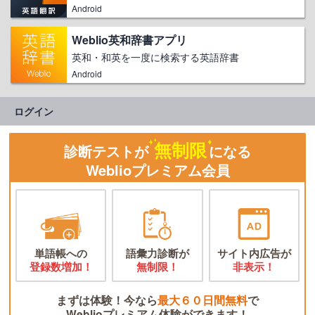
Android
Weblio英和辞書アプリ
英和・和英を一度に検索する英語辞書
Android
ログイン
無制限
診断テストが
になる
Weblioプレミアム会員
単語帳への
語彙力診断が
サイト内広告が
登録数増加！
無制限！
非表示！
まずは体験！今なら
最大６０日間無料
で
Weblioプレミアム体験ができます！