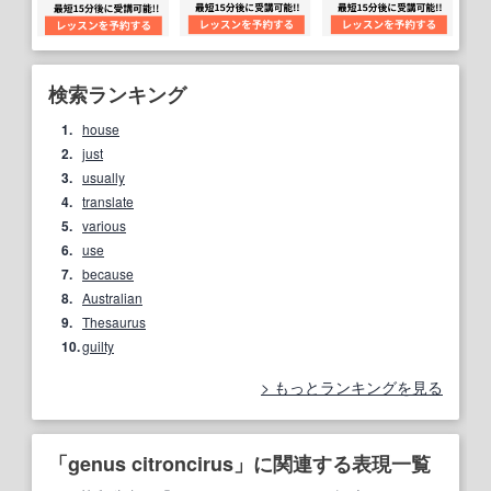
検索ランキング
1.
house
2.
just
3.
usually
4.
translate
5.
various
6.
use
7.
because
8.
Australian
9.
Thesaurus
10.
guilty
もっとランキングを見る
「genus citroncirus」に関連する表現一覧