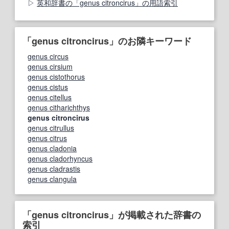
英和辞書の「genus citroncirus」の用語索引
「genus citroncirus」のお隣キーワード
genus circus
genus cirsium
genus cistothorus
genus cistus
genus citellus
genus citharichthys
genus citroncirus
genus citrullus
genus citrus
genus cladonia
genus cladorhyncus
genus cladrastis
genus clangula
「genus citroncirus」が掲載された辞書の
索引