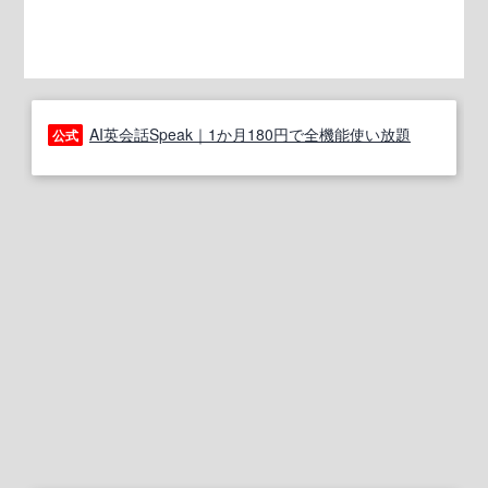
AI英会話Speak｜1か月180円で全機能使い放題
公式