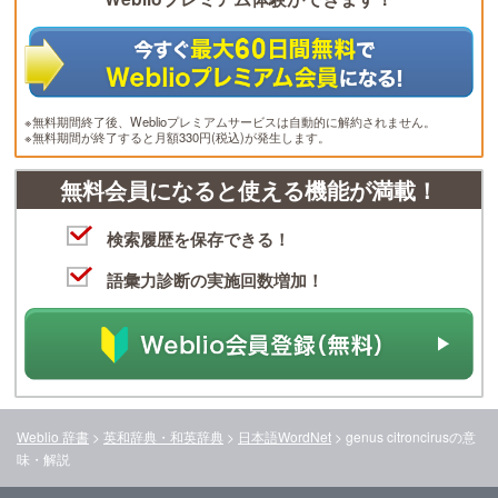
※無料期間終了後、Weblioプレミアムサービスは自動的に解約されません。
※無料期間が終了すると月額330円(税込)が発生します。
無料会員になると使える機能が満載！
検索履歴を保存できる！
語彙力診断の実施回数増加！
Weblio 辞書
>
英和辞典・和英辞典
>
日本語WordNet
>
genus citroncirus
の意
味・解説