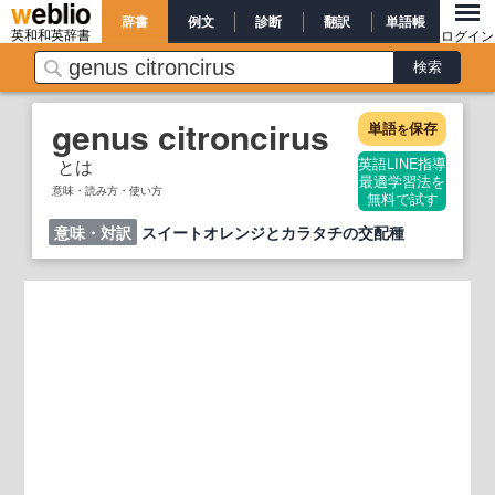
辞書
例文
診断
翻訳
単語帳
英和和英辞書
ログイン
genus citroncirus
単語
保存
を
とは
英語LINE指導
最適学習法を
意味・読み方・使い方
無料で試す
意味・対訳
スイートオレンジとカラタチの交配種