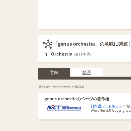
「genus orchestia」の意味に関
Orchestia
1
(百科事典)
意味
類語
英和辞書の「genus orchestia」の用語索引
genus orchestiaのページの著作権
日本語ワードネット
1.1
WordNet 3.0 Copyright 20