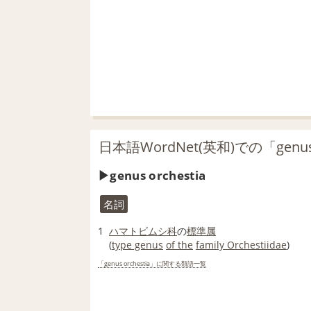
日本語WordNet(英和)での「genus
genus orchestia
名詞
1
ハマトビムシ
科
の
標準
属
(
type genus
of the
family Orchestiidae
)
「genus orchestia」に関する類語一覧