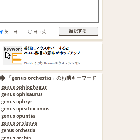
英→日
日→英
「genus orchestia」のお隣キーワード
genus ophiophagus
genus ophisaurus
genus ophrys
genus opisthocomus
genus opuntia
genus orbignya
genus orchestia
genus orchis