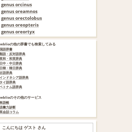
genus orcinus
genus oreamnos
genus orectolobus
genus oreopteris
genus oreortyx
weblioの他の辞書でも検索してみる
国語辞書
類語・反対語辞典
英和・和英辞典
日中・中日辞典
日韓・韓日辞典
古語辞典
インドネシア語辞典
タイ語辞典
ベトナム語辞典
weblioのその他のサービス
単語帳
語彙力診断
英会話コラム
こんにちは ゲスト さん