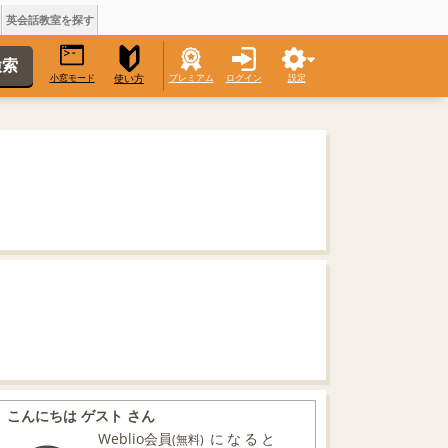
英会話教室を探す
小窓モード
プレミアム
ログイン
設定
使い方
こんにちは ゲスト さん
Weblio会員
になると
(無料)