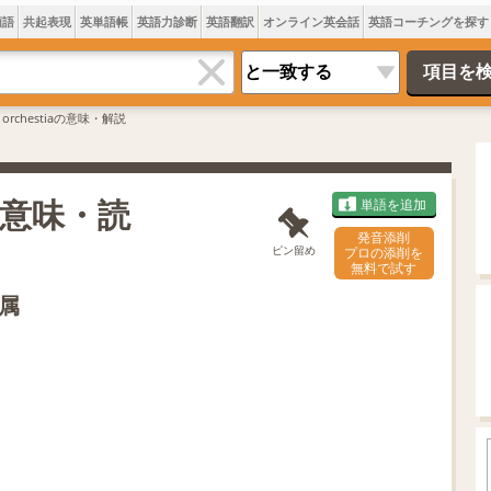
類語
共起表現
英単語帳
英語力診断
英語翻訳
オンライン英会話
英語コーチングを探す
s orchestiaの意味・解説
とは 意味・読
単語を追加
発音添削
ピン留め
プロの添削を
無料で試す
属
L
o
/
U
a
n
d
m
e
u
d
t
:
e
7
0