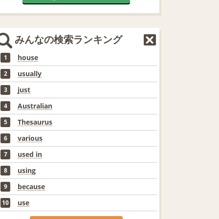
みんなの検索ランキング
house
1
usually
2
just
3
Australian
4
Thesaurus
5
various
6
used in
7
using
8
because
9
use
10