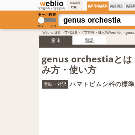
506万語
英和和英辞典
英語例文
英語
収録！
英和辞典・和英辞典
Weblio 辞書
>
英和辞典・和英辞典
>
日本語WordNet
>
genu
意味
類語
genus orchestia
み方・使い方
ハマトビムシ科の標準
意味・対訳