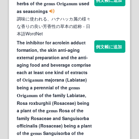
herbs of the
used
genus
Origanum
as seasonings
調味に使われる、ハナハッカ属の様々
な香りの良い芳香性の草本の総称
- 日
本語WordNet
The inhibitor for acrolein adduct
例文帳に追加
formation, the skin anti-aging
external preparation and the anti-
aging food and beverage comprise
each at least one kind of extracts
of
majorana (Labiatae)
Origanum
being a perennial of the
genus
of the family Labiatae,
Origanum
Rosa roxburghii (Rosaceae) being
a plant of the
Rosa of the
genus
family Rosaceae and Sanguisorba
officinalis (Rosaceae) being a plant
of the
Sanguisorba of the
genus