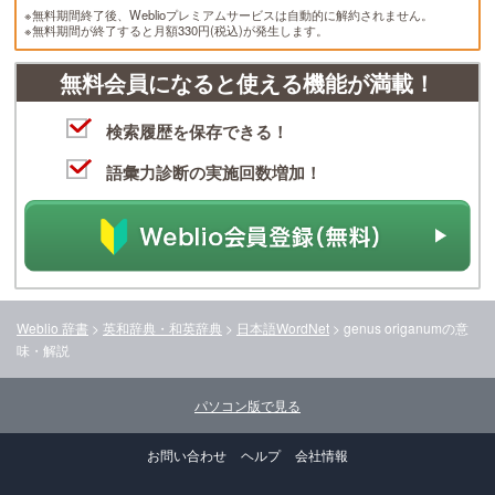
※無料期間終了後、Weblioプレミアムサービスは自動的に解約されません。
※無料期間が終了すると月額330円(税込)が発生します。
無料会員になると使える機能が満載！
検索履歴を保存できる！
語彙力診断の実施回数増加！
Weblio 辞書
>
英和辞典・和英辞典
>
日本語WordNet
>
genus origanum
の意
味・解説
パソコン版で見る
お問い合わせ
ヘルプ
会社情報