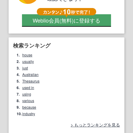
Weblio会員
(無料)
に登録する
検索ランキング
1.
house
2.
usually
3.
just
4.
Australian
5.
Thesaurus
6.
used in
7.
using
8.
various
9.
because
10.
industry
もっとランキングを見る