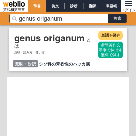
辞書
例文
診断
翻訳
単語帳
英和和英辞書
ログイン
genus origanum
単語
保存
を
と
は
瞬間英作文
添削で伸ばす
意味・読み方・使い方
無料で試す
意味・対訳
シソ科の芳香性のハッカ属