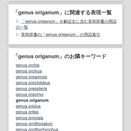
「genus origanum」に関連する表現一覧
「genus origanum」を解説文に含む英和辞書の用語
の一覧
英和辞書の「genus origanum」の用語索引
「genus origanum」のお隣キーワード
genus orchis
genus orcinus
genus oreamnos
genus orectolobus
genus oreopteris
genus oreortyx
genus origanum
genus oriolus
genus orites
genus ormosia
genus ornithogalum
genus ornithorhynchus