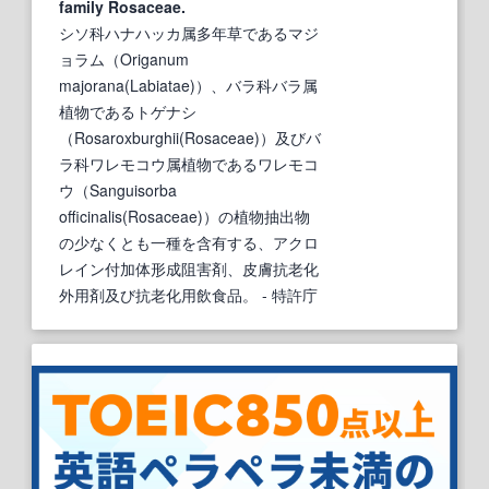
family Rosaceae.
シソ科ハナハッカ属多年草であるマジ
ョラム（Origanum
majorana(Labiatae)）、バラ科バラ属
植物であるトゲナシ
（Rosaroxburghii(Rosaceae)）及びバ
ラ科ワレモコウ属植物であるワレモコ
ウ（Sanguisorba
officinalis(Rosaceae)）の植物抽出物
の少なくとも一種を含有する、アクロ
レイン付加体形成阻害剤、皮膚抗老化
外用剤及び抗老化用飲食品。
- 特許庁