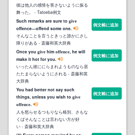
彼は他人の感情を害さないように振る
舞った。
- Tatoeba例文
Such remarks are sure to
give
例文帳に追加
offence―offend some one.
そんなことを言うときっと誰かにさし
障りがある
- 斎藤和英大辞典
Once you
him
, he will
give
offence
例文帳に追加
make it hot for you.
いったん彼ににらまれようものなら居
たたまらないようにされる
- 斎藤和英
大辞典
You had better not say such
例文帳に追加
things, unless you wish to
give
.
offence
人を怒らせるつもりなら格別、さもな
くばそんなことは言わない方が好
い
- 斎藤和英大辞典
(2) Every person required by an