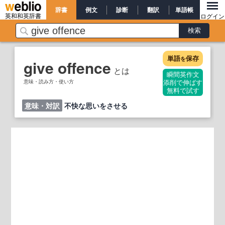
辞書
例文
診断
翻訳
単語帳
英和和英辞書
ログイン
単語
保存
を
give offence
とは
瞬間英作文
意味・読み方・使い方
添削で伸ばす
無料で試す
意味・対訳
不快な思いをさせる