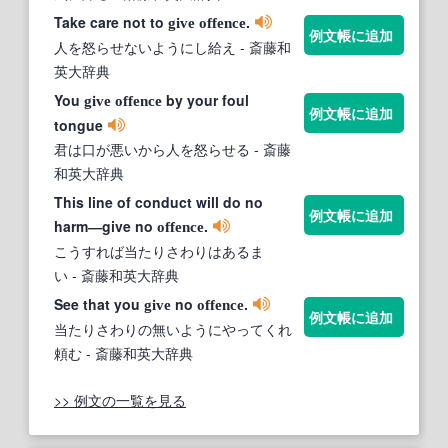
Take care not to
.
give
offence
例文帳に追加
人を怒らせないようにし給え
- 斎藤和
英大辞典
You
by your foul
give
offence
例文帳に追加
tongue
君は口が悪いから人を怒らせる
- 斎藤
和英大辞典
This line of conduct will do no
例文帳に追加
harm―give no
.
offence
こうすれば当たりさわりはあるま
い
- 斎藤和英大辞典
See that you
no
.
give
offence
例文帳に追加
当たりさわりの無いようにやってくれ
頼む
- 斎藤和英大辞典
>> 例文の一覧を見る