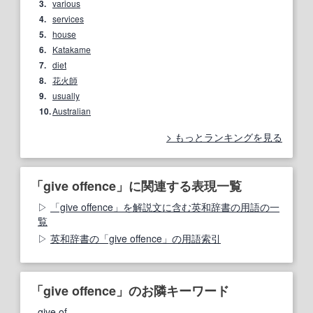
3.
various
4.
services
5.
house
6.
Katakame
7.
diet
8.
花火師
9.
usually
10.
Australian
もっとランキングを見る
「give offence」に関連する表現一覧
「give offence」を解説文に含む英和辞書の用語の一
覧
英和辞書の「give offence」の用語索引
「give offence」のお隣キーワード
give of