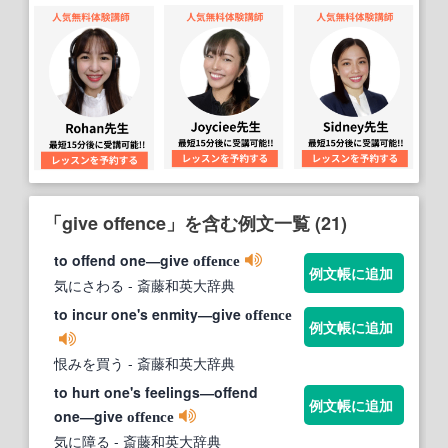
「give offence」を含む例文一覧 (21)
to offend one―give
offence
例文帳に追加
気にさわる
- 斎藤和英大辞典
to incur one's enmity―give
offence
例文帳に追加
恨みを買う
- 斎藤和英大辞典
to hurt one's feelings―offend
例文帳に追加
one―give
offence
気に障る
- 斎藤和英大辞典