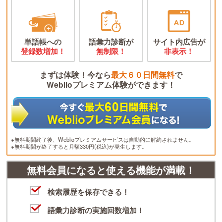
単語帳への
語彙力診断が
サイト内広告が
登録数増加！
無制限！
非表示！
まずは体験！今なら
最大６０日間無料
で
Weblioプレミアム体験ができます！
※無料期間終了後、Weblioプレミアムサービスは自動的に解約されません。
※無料期間が終了すると月額330円(税込)が発生します。
無料会員になると使える機能が満載！
検索履歴を保存できる！
語彙力診断の実施回数増加！