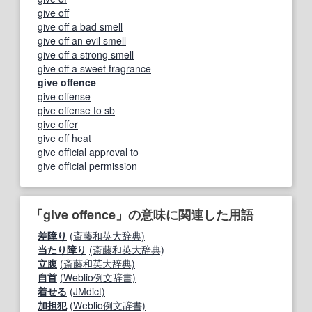
give off
give off a bad smell
give off an evil smell
give off a strong smell
give off a sweet fragrance
give offence
give offense
give offense to sb
give offer
give off heat
give official approval to
give official permission
「give offence」の意味に関連した用語
差障り
(斎藤和英大辞典)
当たり障り
(斎藤和英大辞典)
立腹
(斎藤和英大辞典)
自首
(Weblio例文辞書)
着せる
(JMdict)
加担犯
(Weblio例文辞書)