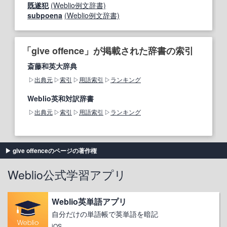
既遂犯
(Weblio例文辞書)
subpoena
(Weblio例文辞書)
「give offence」が掲載された辞書の索引
斎藤和英大辞典
出典元
索引
用語索引
ランキング
Weblio英和対訳辞書
出典元
索引
用語索引
ランキング
give offenceのページの著作権
Weblio公式学習アプリ
Weblio英単語アプリ
自分だけの単語帳で英単語を暗記
iOS