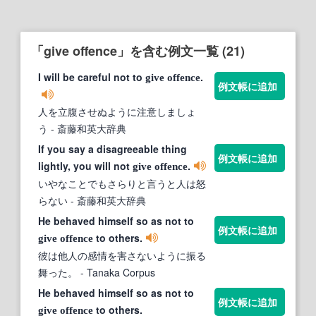
「give offence」を含む例文一覧 (21)
I will be careful not to
.
give
offence
例文帳に追加
人を立腹させぬように注意しましょ
う
- 斎藤和英大辞典
If you say a disagreeable thing
例文帳に追加
lightly, you will not
.
give
offence
いやなことでもさらりと言うと人は怒
らない
- 斎藤和英大辞典
He behaved himself so as not to
例文帳に追加
to others.
give
offence
彼は他人の感情を害さないように振る
舞った。
- Tanaka Corpus
He behaved himself so as not to
例文帳に追加
to others.
give
offence