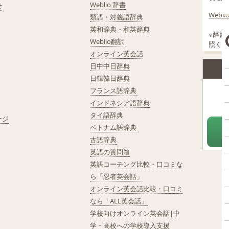
Weblio 辞書
せ
Web
類語・対義語辞典
英和辞典・和英辞典
※辞書
Weblio翻訳
照くだ
オンライン英会話
日中中日辞典
W
日韓韓日辞典
フランス語辞典
インドネシア語辞典
タイ語辞典
ージ
ベトナム語辞典
古語辞典
英語の質問箱
英語コーチング比較・口コミな
ら「忍者英会話」
オンライン英会話比較・口コミ
なら「ALL英会話」
学校向けオンライン英会話|中
学・高校への学校導入支援