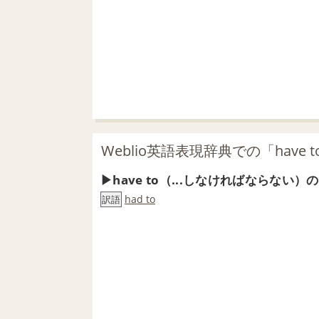
Weblio英語表現辞典での「hav
have to（...しなければならな
had to
訳語