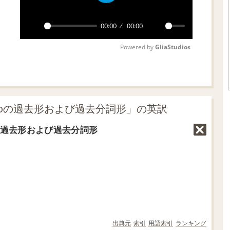
P
l
00:00
00:00
a
P
M
y
Powered by 
GliaStudios
l
u
a
t
y
e
e toの過去形および過去分詞形」の英訳
い）の過去形および過去分詞形
出典元
索引
用語索引
ランキング