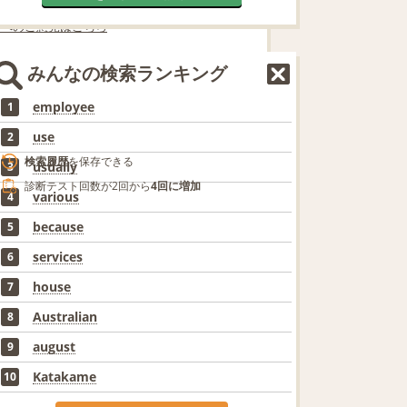
lioへのご意見はこちら
についてのお問合せは、「
よくある質問
」もご参
みんなの検索ランキング
さい。
employee
1
eblio会員
なら便利機能が満載!
(無料)
use
2
検索履歴
を保存できる
usually
3
診断テスト回数が2回から
4回に増加
various
4
because
5
services
6
house
7
Australian
8
august
9
Katakame
10