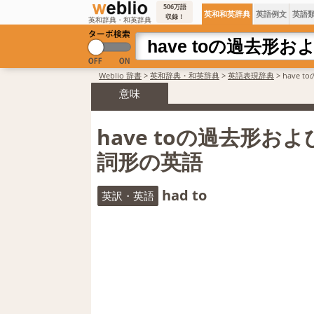
506万語
英和和英辞典
英語例文
英語
収録！
英和辞典・和英辞典
Weblio 辞書
>
英和辞典・和英辞典
>
英語表現辞典
>
have
意味
have toの過去形お
詞形の英語
had to
英訳・英語