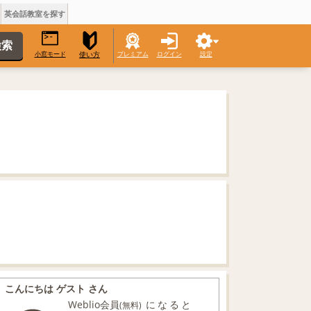
英会話教室を探す
小窓モード
プレミアム
ログイン
設定
使い方
こんにちは ゲスト さん
Weblio会員
になると
(無料)