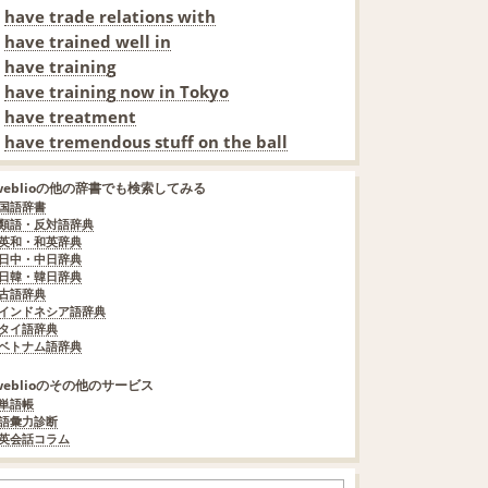
have trade relations with
have trained well in
have training
have training now in Tokyo
have treatment
have tremendous stuff on the ball
weblioの他の辞書でも検索してみる
国語辞書
類語・反対語辞典
英和・和英辞典
日中・中日辞典
日韓・韓日辞典
古語辞典
インドネシア語辞典
タイ語辞典
ベトナム語辞典
weblioのその他のサービス
単語帳
語彙力診断
英会話コラム