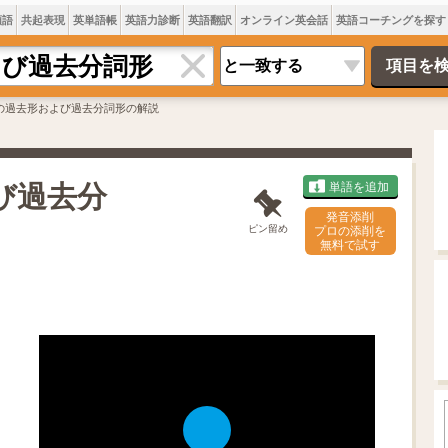
類語
共起表現
英単語帳
英語力診断
英語翻訳
オンライン英会話
英語コーチングを探す
 toの過去形および過去分詞形の解説
よび過去分
単語を追加
発音添削
ピン留め
プロの添削を
無料で試す