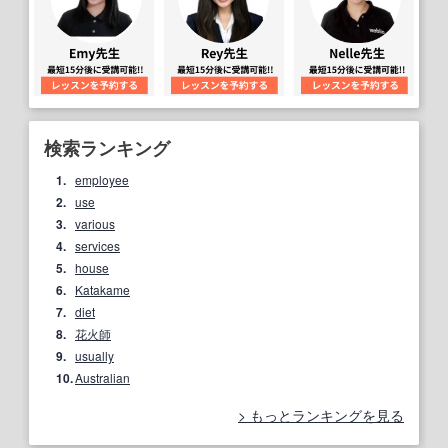
検索ランキング
1.
employee
2.
use
3.
various
4.
services
5.
house
6.
Katakame
7.
diet
8.
花火師
9.
usually
10.
Australian
もっとランキングを見る