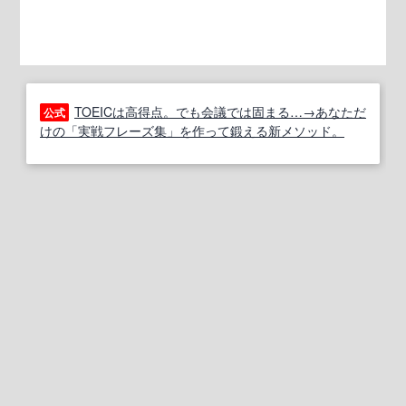
TOEICは高得点。でも会議では固まる…→あなただ
公式
けの「実戦フレーズ集」を作って鍛える新メソッド。