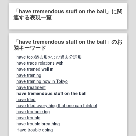
「have tremendous stuff on the ball」に関
連する表現一覧
「have tremendous stuff on the ball」のお
隣キーワード
have toの過去形および過去分詞形
have trade relations with
have trained well in
have training
have training now in Tokyo
have treatment
have tremendous stuff on the ball
have tried
have tried everything that one can think of
have troubele ing
have trouble
have trouble breathing
Have trouble doing