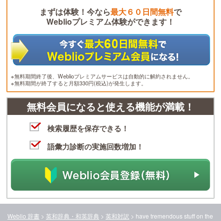
まずは体験！今なら
最大６０日間無料
で
Weblioプレミアム体験ができます！
※無料期間終了後、Weblioプレミアムサービスは自動的に解約されません。
※無料期間が終了すると月額330円(税込)が発生します。
無料会員になると使える機能が満載！
検索履歴を保存できる！
語彙力診断の実施回数増加！
Weblio 辞書
>
英和辞典・和英辞典
>
英和対訳
>
have tremendous stuff on the