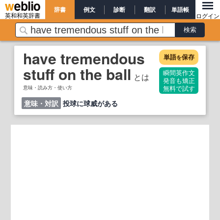
辞書
例文
診断
翻訳
単語帳
英和和英辞書
ログイン
have tremendous
単語
保存
を
stuff on the ball
瞬間英作文
とは
発音も矯正
意味・読み方・使い方
無料で試す
意味・対訳
投球に球威がある