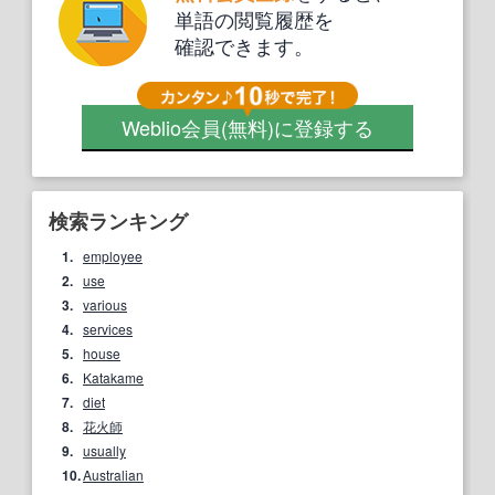
単語の閲覧履歴を
確認できます。
Weblio会員
(無料)
に登録する
検索ランキング
1.
employee
2.
use
3.
various
4.
services
5.
house
6.
Katakame
7.
diet
8.
花火師
9.
usually
10.
Australian