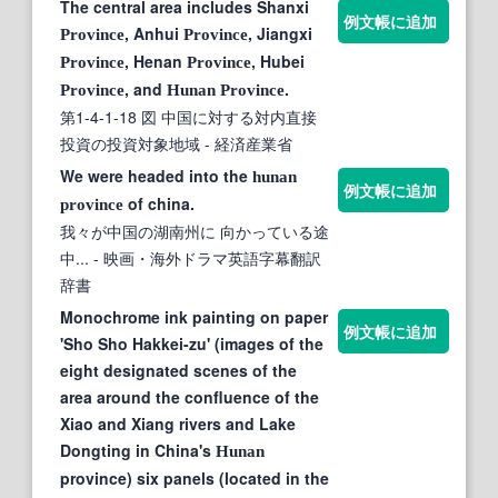
The central area includes Shanxi
例文帳に追加
, Anhui
, Jiangxi
Province
Province
, Henan
, Hubei
Province
Province
, and
.
Province
Hunan
Province
第1-4-1-18 図 中国に対する対内直接
投資の投資対象地域
- 経済産業省
We were headed into the
hunan
例文帳に追加
of china.
province
我々が中国の湖南州に 向かっている途
中...
- 映画・海外ドラマ英語字幕翻訳
辞書
Monochrome ink painting on paper
例文帳に追加
'Sho Sho Hakkei-zu' (images of the
eight designated scenes of the
area around the confluence of the
Xiao and Xiang rivers and Lake
Dongting in China's
Hunan
province) six panels (located in the