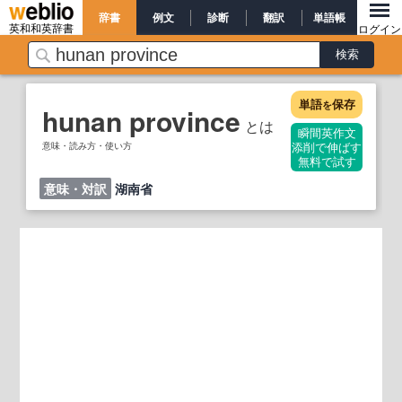
辞書
例文
診断
翻訳
単語帳
英和和英辞書
ログイン
単語
保存
を
hunan province
とは
瞬間英作文
意味・読み方・使い方
添削で伸ばす
無料で試す
意味・対訳
湖南省