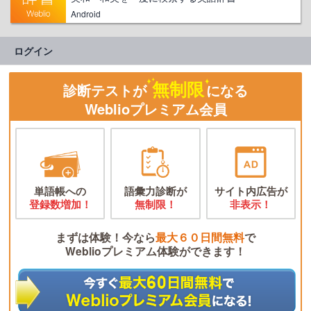
Android
ログイン
無制限
診断テストが
になる
Weblioプレミアム会員
単語帳への
語彙力診断が
サイト内広告が
登録数増加！
無制限！
非表示！
まずは体験！今なら
最大６０日間無料
で
Weblioプレミアム体験ができます！