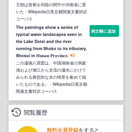
王朝は首都を内陸の関中や河南省に置
いた
- Wikipedia日英京都関連文書対訳
コーパス
The paintings show a series of
例文帳に追加
typical water landscapes seen in
the Lake Dotei and the river
running from Shoko to its tributary,
Shosui in
.
Hunan
Province
この瀟湘八景図は、中国湖南省の洞庭
湖および湘江から支流の瀟水にかけて
みられる典型的な水の情景を集めて描
いたものである。
- Wikipedia日英京都
関連文書対訳コーパス
閲覧履歴
をすると、
無料会員登録