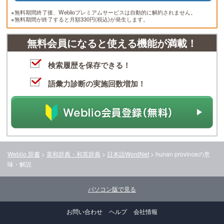
※無料期間終了後、Weblioプレミアムサービスは自動的に解約されません。
※無料期間が終了すると月額330円(税込)が発生します。
無料会員になると使える機能が満載！
検索履歴を保存できる！
語彙力診断の実施回数増加！
Weblio 辞書
>
英和辞典・和英辞典
>
日本語WordNet
>
hunan province
の意
味・解説
パソコン版で見る
お問い合わせ
ヘルプ
会社情報