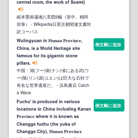
central room, the work of Soami)
紙本墨画瀟湘八景図6幅（室中、相阿
弥筆）
- Wikipedia日英京都関連文書対
訳コーパス
Wulingyuan in
,
Hunan
Province
例文帳に追加
China, is a World Heritage site
famous for its gigantic stone
pillars.
中国・湖(フー)南(ナン)省にある武(ウ
ー)陵(リン)源(ユエン)は巨大な石柱で
有名な世界遺産だ。
- 浜島書店 Catch
a Wave
Fuchu' is produced in various
例文帳に追加
locations in China including Kanan
where it is known as
Province
Changge fuzhu (the yuba of
Changge City),
Hunan
Province