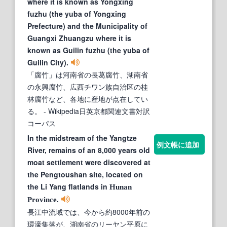
where it is known as Yongxing
fuzhu (the yuba of Yongxing
Prefecture) and the Municipality of
Guangxi Zhuangzu where it is
known as Guilin fuzhu (the yuba of
Guilin City).
「腐竹」は河南省の長葛腐竹、湖南省
の永興腐竹、広西チワン族自治区の桂
林腐竹など、各地に産地が点在してい
る。
- Wikipedia日英京都関連文書対訳
コーパス
In the midstream of the Yangtze
例文帳に追加
River, remains of an 8,000 years old
moat settlement were discovered at
the Pengtoushan site, located on
the Li Yang flatlands in
Hunan
.
Province
長江中流域では、今から約8000年前の
環濠集落が、湖南省のリーヤン平原に