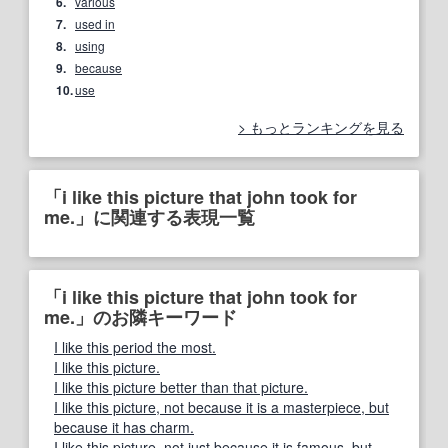
6.
various
7.
used in
8.
using
9.
because
10.
use
もっとランキングを見る
「i like this picture that john took for
me.」に関連する表現一覧
「i like this picture that john took for
me.」のお隣キーワード
I like this period the most.
I like this picture.
I like this picture better than that picture.
I like this picture, not because it is a masterpiece, but
because it has charm.
I like this picture, not just because it is famous, but