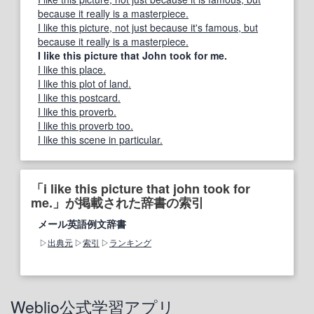
because it really is a masterpiece.
I like this picture, not just because it's famous, but
because it really is a masterpiece.
I like this picture that John took for me.
I like this place.
I like this plot of land.
I like this postcard.
I like this proverb.
I like this proverb too.
I like this scene in particular.
「i like this picture that john took for
me.」が掲載された辞書の索引
メール英語例文辞書
出典元
索引
ランキング
Weblio公式学習アプリ