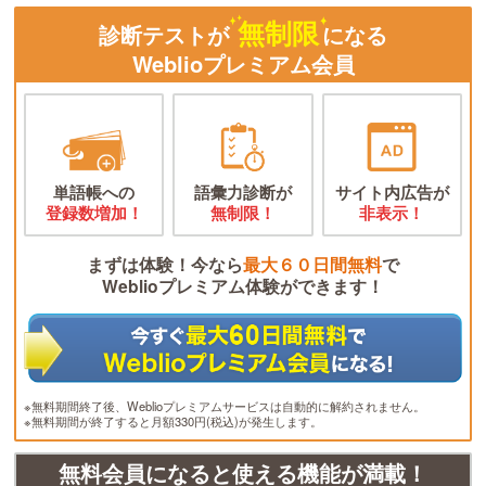
無制限
診断テストが
になる
Weblioプレミアム会員
単語帳への
語彙力診断が
サイト内広告が
登録数増加！
無制限！
非表示！
まずは体験！今なら
最大６０日間無料
で
Weblioプレミアム体験ができます！
※無料期間終了後、Weblioプレミアムサービスは自動的に解約されません。
※無料期間が終了すると月額330円(税込)が発生します。
無料会員になると使える機能が満載！