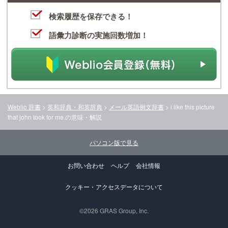
検索履歴を保存できる！
語彙力診断の実施回数増加！
Weblio 辞書
>
英和辞典・和英辞典
>
メール英語例文辞書
>
i like this picture
that john took for me.
の意味・解説
パソコン版で見る
お問い合わせ
ヘルプ
会社情報
クッキー・アクセスデータについて
©2026 GRAS Group, Inc.