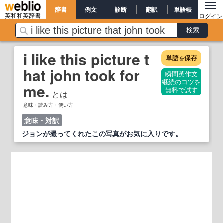
辞書
例文
診断
翻訳
単語帳
英和和英辞書
ログイン
i like this picture t
単語
保存
を
hat john took for
瞬間英作文
継続のコツを
me.
無料で試す
とは
意味・読み方・使い方
意味・対訳
ジョンが撮ってくれたこの写真がお気に入りです。