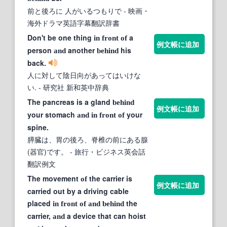
前と後ろに 人がいるつもりで
- 映画・
海外ドラマ英語字幕翻訳辞書
Don't be one thing
a
in
front
of
例文帳に追加
person
another
his
and
behind
back.
人に対して陰日向があってはいけな
い.
- 研究社 新和英中辞典
The pancreas is a gland
behind
例文帳に追加
your stomach
your
and
in
front
of
spine.
膵臓は、胃の後ろ、脊椎の前にある腺
(器官)です。
- 旅行・ビジネス英会話
翻訳例文
The movement
the carrier is
of
例文帳に追加
carried out by a driving cable
placed
the
in
front
of
and
behind
carrier,
a device that can hoist
and