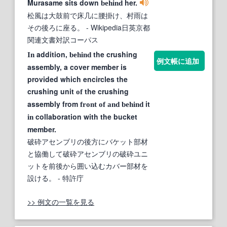
Murasame sits down
her.
behind
松風は大鼓前で床几に腰掛け、村雨は
その後ろに座る。
- Wikipedia日英京都
関連文書対訳コーパス
addition,
the crushing
In
behind
例文帳に追加
assembly, a cover member is
provided which encircles the
crushing unit
the crushing
of
assembly from
it
front
of
and
behind
collaboration with the bucket
in
member.
破砕アセンブリの後方にバケット部材
と協働して破砕アセンブリの破砕ユニ
ットを前後から囲い込むカバー部材を
設ける。
- 特許庁
>> 例文の一覧を見る