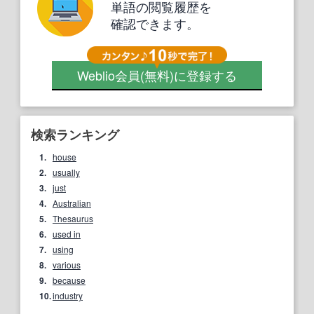
単語の閲覧履歴を
確認できます。
Weblio会員
(無料)
に登録する
検索ランキング
1.
house
2.
usually
3.
just
4.
Australian
5.
Thesaurus
6.
used in
7.
using
8.
various
9.
because
10.
industry