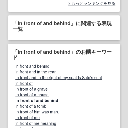
もっとランキングを見る
「in front of and behind」に関連する表現
一覧
「in front of and behind」のお隣キーワー
ド
in front and behind
in front and in the rear
In front and to the right of my seat is Sato's seat
in front of
In front of a grave
In front of a house
in front of and behind
in front of a tomb
In front of him was man.
In front of me
in front of me meaning