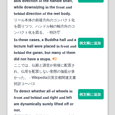
axis direction
the handle shaft,
of
while downsizing
the
in
front
and
direction
the reel body.
behind
of
リール本体の前後方向のコンパクト化
を図りつつ、ハンドル軸の軸方向のコ
ンパクト化を図る。
- 特許庁
these cases, a Buddha hall
a
In
and
例文帳に追加
lecture hall were placed
in
front
and
the garan, but many
them
behind
of
did not have a stupa.
ここでは、仏殿と講堂が前後に配置さ
れ、仏塔を配置しない形態の伽藍が多
かった。
- Wikipedia日英京都関連文書
対訳コーパス
To detect whether all
wheels
of
in
例文帳に追加
right
left
front
and
behind
and
and
are dynamically surely lifted off or
not.