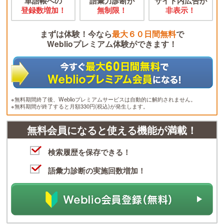
単語帳への
語彙力診断が
サイト内広告が
登録数増加！
無制限！
非表示！
まずは体験！今なら
最大６０日間無料
で
Weblioプレミアム体験ができます！
※無料期間終了後、Weblioプレミアムサービスは自動的に解約されません。
※無料期間が終了すると月額330円(税込)が発生します。
無料会員になると使える機能が満載！
検索履歴を保存できる！
語彙力診断の実施回数増加！