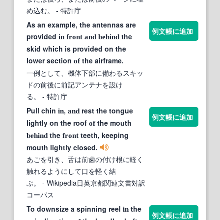
め込む。
- 特許庁
As an example, the antennas are
例文帳に追加
provided
the
in
front
and
behind
skid which is provided on the
lower section
the airframe.
of
一例として、機体下部に備わるスキッ
ドの前後に前記アンテナを設け
る。
- 特許庁
Pull chin
,
rest the tongue
in
and
例文帳に追加
lightly on the roof
the mouth
of
the
teeth, keeping
behind
front
mouth lightly closed.
あごを引き、舌は前歯の付け根に軽く
触れるようにして口を軽く結
ぶ。
- Wikipedia日英京都関連文書対訳
コーパス
To downsize a spinning reel
the
in
例文帳に追加