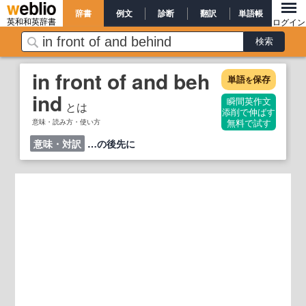
辞書
例文
診断
翻訳
単語帳
英和和英辞書
ログイン
in front of and beh
単語
保存
を
ind
瞬間英作文
とは
添削で伸ばす
意味・読み方・使い方
無料で試す
意味・対訳
…の後先に