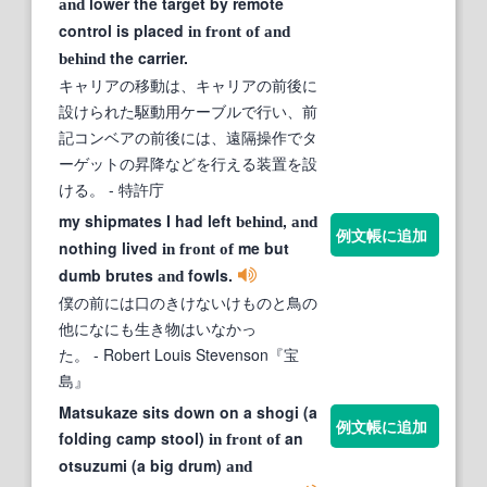
lower the target by remote
and
control is placed
in
front
of
and
the carrier.
behind
キャリアの移動は、キャリアの前後に
設けられた駆動用ケーブルで行い、前
記コンベアの前後には、遠隔操作でタ
ーゲットの昇降などを行える装置を設
ける。
- 特許庁
my shipmates I had left
,
behind
and
例文帳に追加
nothing lived
me but
in
front
of
dumb brutes
fowls.
and
僕の前には口のきけないけものと鳥の
他になにも生き物はいなかっ
た。
- Robert Louis Stevenson『宝
島』
Matsukaze sits down on a shogi (a
例文帳に追加
folding camp stool)
an
in
front
of
otsuzumi (a big drum)
and