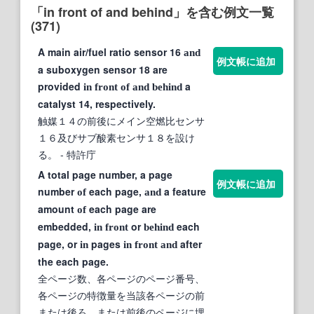
「in front of and behind」を含む例文一覧
(371)
A main air/fuel ratio sensor 16
and
例文帳に追加
a suboxygen sensor 18 are
provided
a
in
front
of
and
behind
catalyst 14, respectively.
触媒１４の前後にメイン空燃比センサ
１６及びサブ酸素センサ１８を設け
る。
- 特許庁
A total page number, a page
例文帳に追加
number
each page,
a feature
of
and
amount
each page are
of
embedded,
or
each
in
front
behind
page, or
pages
after
in
in
front
and
the each page.
全ページ数、各ページのページ番号、
各ページの特徴量を当該各ページの前
または後ろ、または前後のページに埋