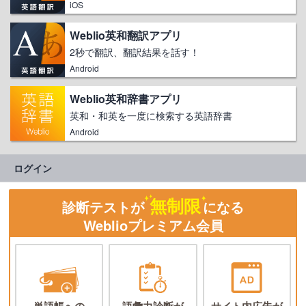
iOS
Weblio英和翻訳アプリ
2秒で翻訳、翻訳結果を話す！
Android
Weblio英和辞書アプリ
英和・和英を一度に検索する英語辞書
Android
ログイン
無制限
診断テストが
になる
Weblioプレミアム会員
単語帳への
語彙力診断が
サイト内広告が