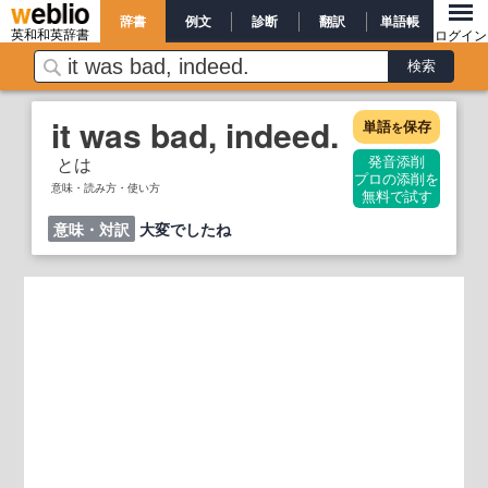
辞書
例文
診断
翻訳
単語帳
英和和英辞書
ログイン
it was bad, indeed.
単語
保存
を
とは
発音添削
プロの添削を
意味・読み方・使い方
無料で試す
意味・対訳
大変でしたね