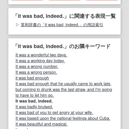
「it was bad, indeed.」に関連する表現一覧
英和辞書の「it was bad, indeed.」の用語索引
「it was bad, indeed.」のお隣キーワード
It was a wonderful two days.
It was a working day today.
It was a wrong number.
It was a wrong person.
it was bad enough
It was bad enough that he usually came to work late,
but coming in drunk was the last straw, and I'm going
to have to let him go.
It was bad, indeed.
It was badly bruised.
It was bad of you to get angry at your wife.
It was based upon the national feelings about Cuba.
It was beautiful and magical.