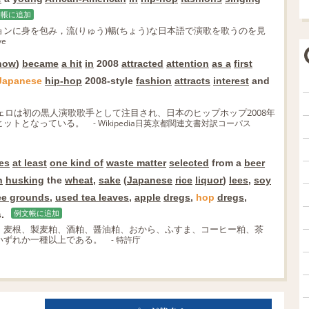
文帳に追加
ンに身を包み，流(りゅう)暢(ちょう)な日本語で演歌を歌うのを見
ve
now
)
became
a hit
in
2008
attracted
attention
as a
first
Japanese
hip-hop
2008-style
fashion
attracts
interest
and
ェロは初の黒人演歌歌手として注目され、日本のヒップホップ2008年
ヒットとなっている。
- Wikipedia日英京都関連文書対訳コーパス
es
at least
one kind of
waste matter
selected
from a
beer
n
husking
the
wheat
,
sake
(
Japanese
rice
liquor
)
lees
,
soy
ee grounds
,
used tea leaves
,
apple
dregs
,
hop
dregs
,
.
例文帳に追加
、麦根、製麦粕、酒粕、醤油粕、おから、ふすま、コーヒー粕、茶
いずれか一種以上である。
- 特許庁