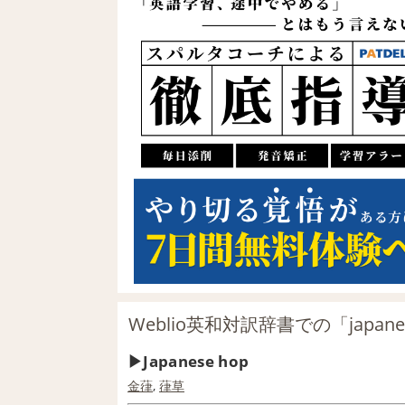
Weblio英和対訳辞書での「japane
Japanese hop
金
葎
,
葎草