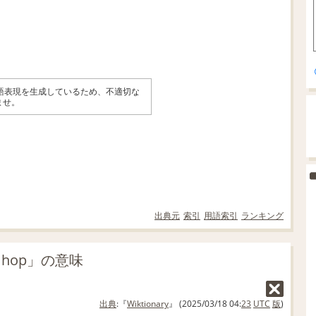
英語表現を生成しているため、不適切な
ませ。
出典元
索引
用語索引
ランキング
e hop」の意味
出典
:『
Wiktionary
』 (2025/03/18 04:
23
UTC
版
)