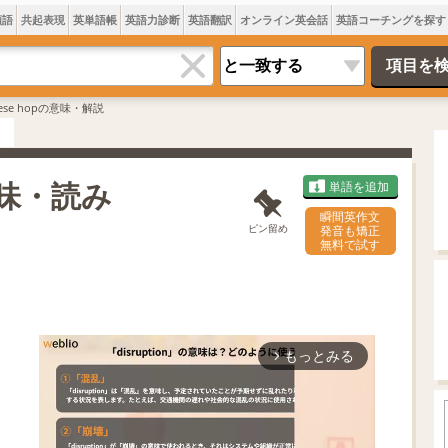
類語
共起表現
英単語帳
英語力診断
英語翻訳
オンライン英会話
英語コーチングを探す
nese hopの意味・解説
 意味・読み
単語を追加
瞬間英作文
ピン留め
発音も矯正
無料で試す
もっとみる
arrow_forward_ios