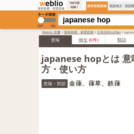
506万語
英和和英辞典
英語例文
英語
収録！
英和辞典・和英辞典
Weblio 辞書
>
英和辞典・和英辞典
>
日本語WordNet
>
japa
意味
例文
(6件)
類語
japanese hopとは
方・使い方
金葎、葎草、鉄葎
意味・対訳