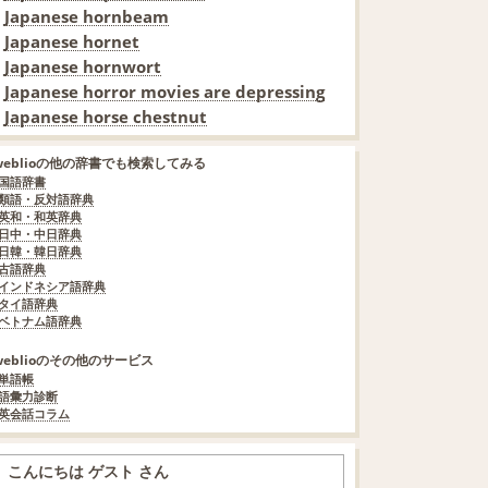
Japanese hornbeam
Japanese hornet
Japanese hornwort
Japanese horror movies are depressing
Japanese horse chestnut
weblioの他の辞書でも検索してみる
国語辞書
類語・反対語辞典
英和・和英辞典
日中・中日辞典
日韓・韓日辞典
古語辞典
インドネシア語辞典
タイ語辞典
ベトナム語辞典
weblioのその他のサービス
単語帳
語彙力診断
英会話コラム
こんにちは ゲスト さん