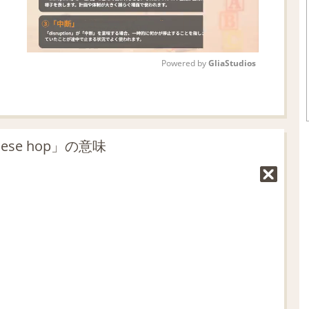
Powered by 
GliaStudios
M
u
t
nese hop」の意味
e