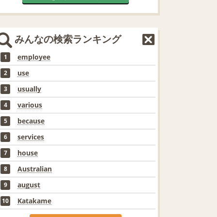
みんなの検索ランキング
employee
1
use
2
usually
3
various
4
because
5
services
6
house
7
Australian
8
august
9
Katakame
10