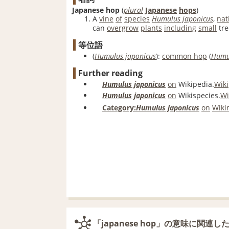
Japanese hop
(
plural
Japanese
hops
)
A
vine
of
species
Humulus japonicus
,
nat
can
overgrow
plants
including
small
tre
等位語
(
Humulus japonicus
)
:
common hop
(
Humu
Further reading
Humulus japonicus
on
Wikipedia.
Wik
Humulus japonicus
on
Wikispecies.
Wi
Category:
Humulus japonicus
on
Wiki
「japanese hop」の意味に関連し