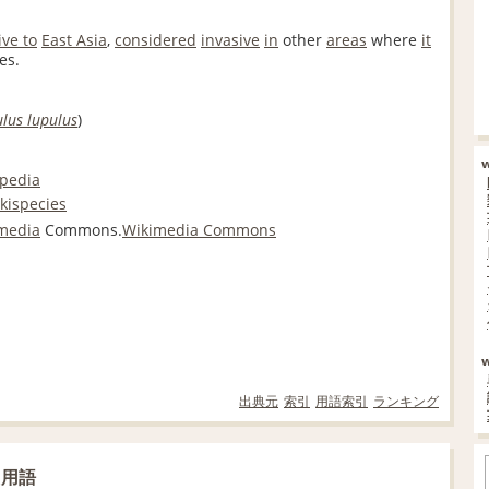
ive to
East Asia
,
considered
invasive
in
other
areas
where
it
es.
lus lupulus
)
ipedia
kispecies
media
Commons.
Wikimedia Commons
出典元
索引
用語索引
ランキング
た用語