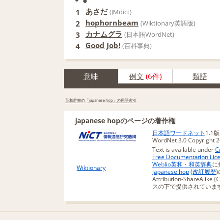
あさだ
1
(JMdict)
hophornbeam
2
(Wiktionary英語版)
カナムグラ
3
(日本語WordNet)
Good Job!
4
(百科事典)
意味
例文
(6件)
類語
英和辞書の「japanese hop」の用語索引
japanese hopのページの著作権
日本語ワードネット
1.1
WordNet 3.0 Copyright 20
Text is available under
C
Free Documentation Lic
Weblio英和・和英辞典
に
Wiktionary
Japanese hop
(
改訂履歴
Attribution-ShareAli
スの下で提供されていま