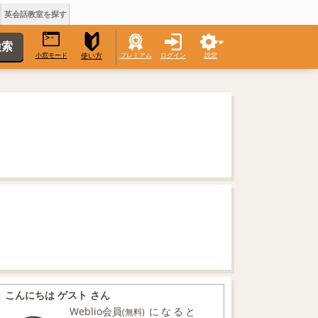
英会話教室を探す
小窓モード
プレミアム
ログイン
設定
使い方
こんにちは ゲスト さん
Weblio会員
になると
(無料)