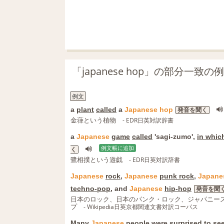
「japanese hop」の部分一致
例文
a
plant
called
a
Japanese
hop
発音を聞く
金葎という植物
- EDR日英対訳辞書
a
Japanese
game
called
'sagi-zumo',
in whic
例文帳に追加
く
鷺相撲という遊戯
- EDR日英対訳辞書
Japanese
rock
,
Japanese
punk rock
,
Japane
techno-pop
, and
Japanese
hip-hop
発音を聞
日本のロック、日本のパンク・ロック、ジャパニー
プ
- Wikipedia日英京都関連文書対訳コーパス
Many
Japanese
people
were
surprised
to se