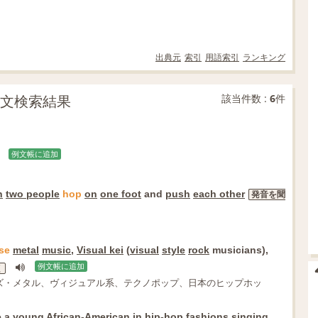
出典元
索引
用語索引
ランキング
の例文検索結果
該当件数 :
6
件
例文帳に追加
h
two people
hop
on
one foot
and
push
each other
発音を聞
se
metal
music
,
Visual kei
(
visual
style
rock
musicians),
例文帳に追加
く
ズ・メタル、ヴィジュアル系、テクノポップ、日本のヒップホッ
e
a
young
African-American
in
hip-hop
fashions
singing