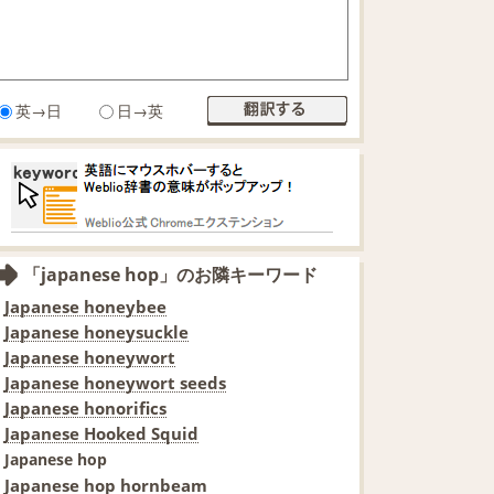
英→日
日→英
「japanese hop」のお隣キーワード
Japanese honeybee
Japanese honeysuckle
Japanese honeywort
Japanese honeywort seeds
Japanese honorifics
Japanese Hooked Squid
Japanese hop
Japanese hop hornbeam