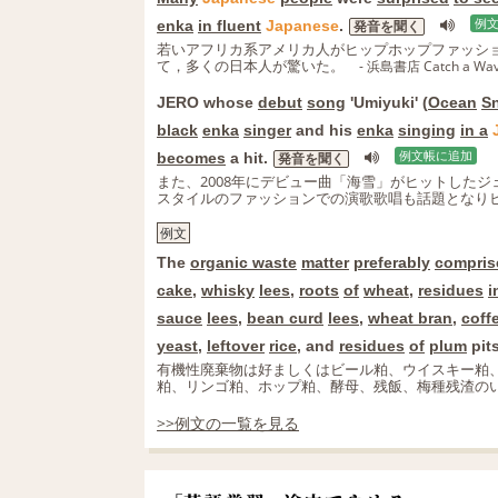
enka
in fluent
Japanese
.
例
発音を聞く
若いアフリカ系アメリカ人がヒップホップファッショ
て，多くの日本人が驚いた。
- 浜島書店 Catch a Wa
JERO whose
debut
song
'Umiyuki' (
Ocean
S
black
enka
singer
and his
enka
singing
in a
becomes
a hit.
例文帳に追加
発音を聞く
また、2008年にデビュー曲「海雪」がヒットしたジ
スタイルのファッションでの演歌歌唱も話題となり
例文
The
organic waste
matter
preferably
compris
cake
,
whisky
lees
,
roots
of
wheat
,
residues
i
sauce
lees
,
bean curd
lees
,
wheat bran
,
coff
yeast
,
leftover
rice
, and
residues
of
plum
pits
有機性廃棄物は好ましくはビール粕、ウイスキー粕
粕、リンゴ粕、ホップ粕、酵母、残飯、梅種残渣の
>>例文の一覧を見る