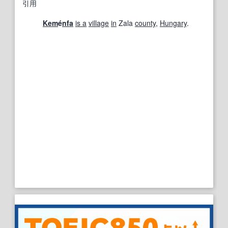
引用
Kem
é
nfa
is a
village
in
Zala
county
,
Hungary
.