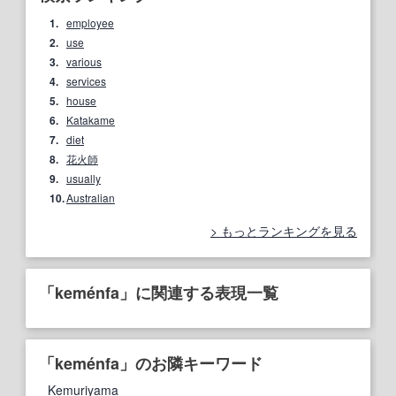
1.
employee
2.
use
3.
various
4.
services
5.
house
6.
Katakame
7.
diet
8.
花火師
9.
usually
10.
Australian
もっとランキングを見る
「keménfa」に関連する表現一覧
「keménfa」のお隣キーワード
Kemuriyama