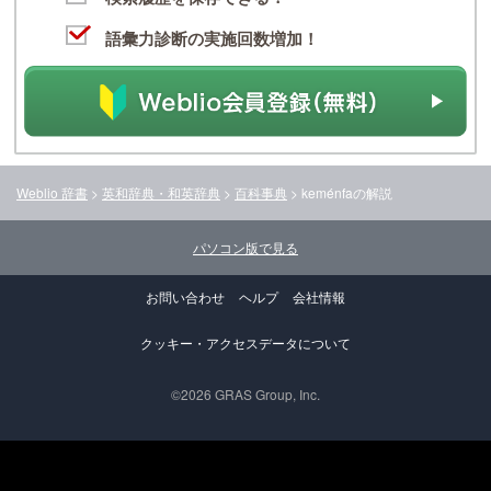
語彙力診断の実施回数増加！
Weblio 辞書
>
英和辞典・和英辞典
>
百科事典
>
keménfa
の解説
パソコン版で見る
お問い合わせ
ヘルプ
会社情報
クッキー・アクセスデータについて
©2026 GRAS Group, Inc.