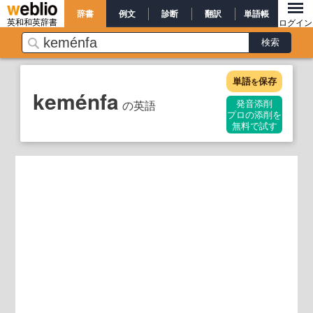
辞書
例文
診断
翻訳
単語帳
英和和英辞書
ログイン
単語
保存
を
keménfa
の英語
発音添削
プロの添削を
無料で試す