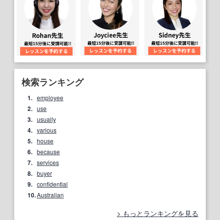
検索ランキング
1.
employee
2.
use
3.
usually
4.
various
5.
house
6.
because
7.
services
8.
buyer
9.
confidential
10.
Australian
もっとランキングを見る