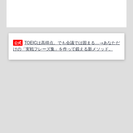
TOEICは高得点。でも会議では固まる…→あなただ
公式
けの「実戦フレーズ集」を作って鍛える新メソッド。