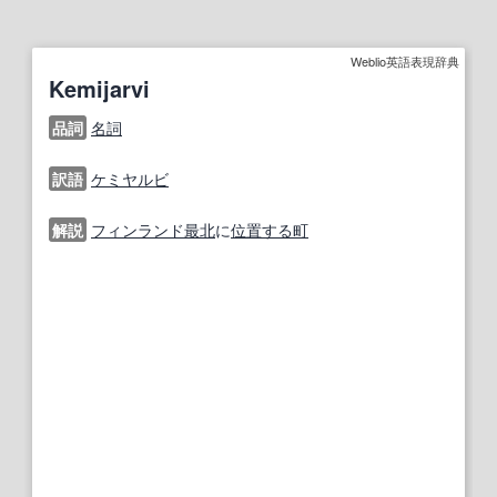
Weblio英語表現辞典
Kemijarvi
品詞
名詞
訳語
ケミヤルビ
解説
フィンランド
最北
に
位置する
町