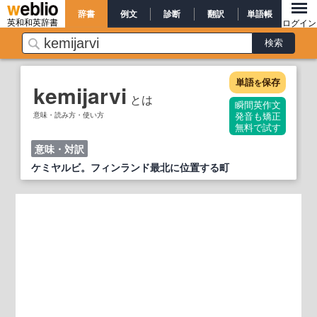
辞書
例文
診断
翻訳
単語帳
英和和英辞書
ログイン
単語
保存
を
kemijarvi
とは
瞬間英作文
意味・読み方・使い方
発音も矯正
無料で試す
意味・対訳
ケミヤルビ。フィンランド最北に位置する町