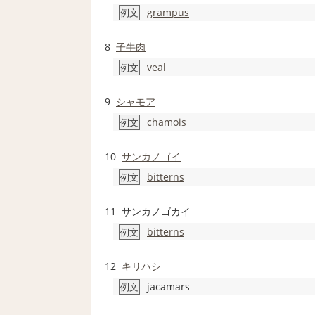
grampus
例文
8
子牛肉
veal
例文
9
シャモア
chamois
例文
10
サンカノゴイ
bitterns
例文
11
サンカノゴカイ
bitterns
例文
12
キリハシ
jacamars
例文