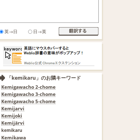
英→日
日→英
「kemikaru」のお隣キーワード
Kemigawacho 2-chome
Kemigawacho 3-chome
Kemigawacho 5-chome
Kemijarvi
Kemijoki
Kemijärvi
kemikaru
Kemikawa