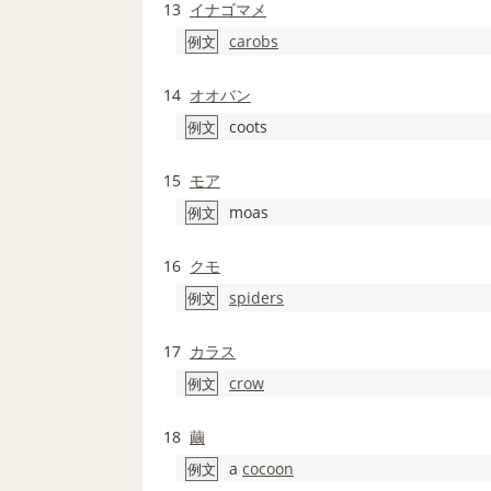
13
イナゴマメ
carobs
例文
14
オオバン
coots
例文
15
モア
moas
例文
16
クモ
spiders
例文
17
カラス
crow
例文
18
繭
a
cocoon
例文