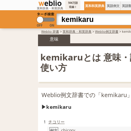
506万語
英和和英辞典
英語例文
英語
収録！
英和辞典・和英辞典
Weblio 辞書
>
英和辞典・和英辞典
>
Weblio例文辞書
>
kem
意味
kemikaruとは 意味
使い方
Weblio例文辞書での「kemika
kemikaru
1
チコリー
chicory
例文