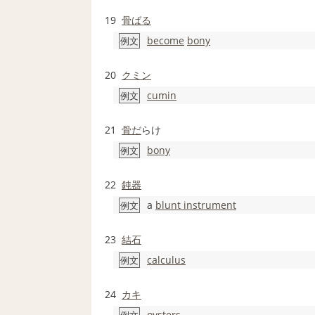
19
骨ばる
become
bony
例文
20
クミン
cumin
例文
21
骨だ
らけ
bony
例文
22
鈍器
a
blunt instrument
例文
23
結石
calculus
例文
24
カキ
oysters