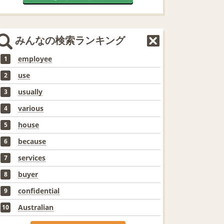
みんなの検索ランキング
employee
1
use
2
usually
3
various
4
house
5
because
6
services
7
buyer
8
confidential
9
Australian
10