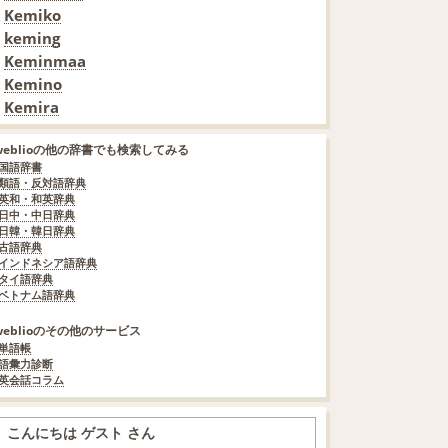
Kemiko
keming
Keminmaa
Kemino
Kemira
weblioの他の辞書でも検索してみる
国語辞書
類語・反対語辞典
英和・和英辞典
日中・中日辞典
日韓・韓日辞典
古語辞典
インドネシア語辞典
タイ語辞典
ベトナム語辞典
weblioのその他のサービス
単語帳
語彙力診断
英会話コラム
こんにちは ゲスト さん