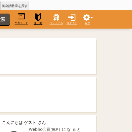
英会話教室を探す
小窓モード
プレミアム
ログイン
設定
使い方
こんにちは ゲスト さん
Weblio会員
になると
(無料)