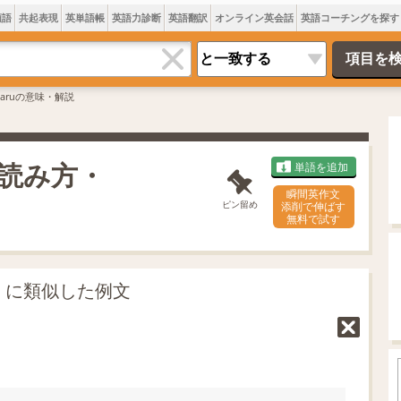
類語
共起表現
英単語帳
英語力診断
英語翻訳
オンライン英会話
英語コーチングを探す
ikaruの意味・解説
・読み方・
単語を追加
瞬間英作文
ピン留め
添削で伸ばす
無料で試す
ru」に類似した例文