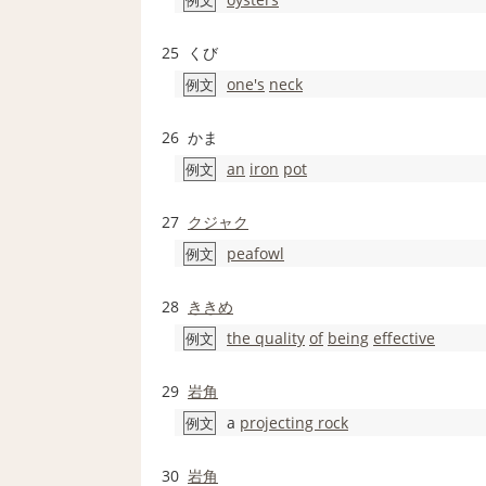
例文
25
くび
one's
neck
例文
26
かま
an
iron
pot
例文
27
クジャク
peafowl
例文
28
ききめ
the quality
of
being
effective
例文
29
岩角
a
projecting rock
例文
30
岩角