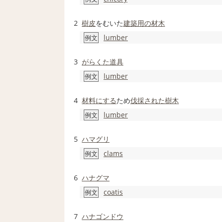
2
樹皮
をむいた
建築
用の
材木
lumber
例文
3
がらくた
道具
lumber
例文
4
材料
にする
ため
伐採
された
樹木
lumber
例文
5
ハマグリ
clams
例文
6
ハナグマ
coatis
例文
7
ハナゴンドウ