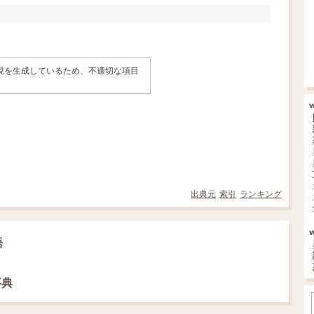
表現を生成しているため、不適切な項目
。
出典元
索引
ランキング
語
事典