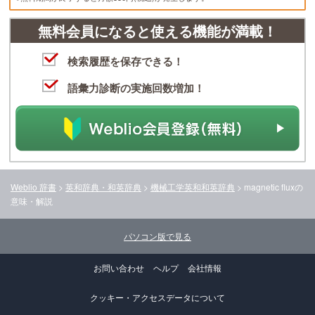
無料会員になると使える機能が満載！
検索履歴を保存できる！
語彙力診断の実施回数増加！
Weblio 辞書
>
英和辞典・和英辞典
>
機械工学英和和英辞典
>
magnetic flux
の
意味・解説
パソコン版で見る
お問い合わせ
ヘルプ
会社情報
クッキー・アクセスデータについて