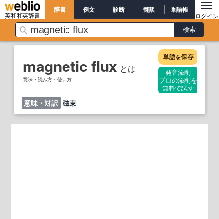
辞書
例文
診断
翻訳
単語帳
英和和英辞書
ログイン
単語
保存
を
magnetic flux
とは
発音添削
意味・読み方・使い方
プロの添削を
無料で試す
意味・対訳
磁束