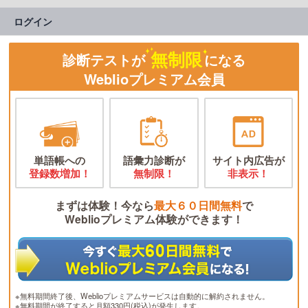
ログイン
無制限
診断テストが
になる
Weblioプレミアム会員
単語帳への
語彙力診断が
サイト内広告が
登録数増加！
無制限！
非表示！
まずは体験！今なら
最大６０日間無料
で
Weblioプレミアム体験ができます！
※無料期間終了後、Weblioプレミアムサービスは自動的に解約されません。
※無料期間が終了すると月額330円(税込)が発生します。