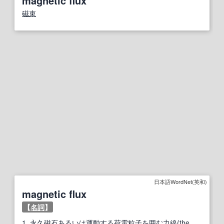
magnetic flux
磁束
日本語WordNet(英和)
magnetic flux
【
名詞
】
1.
永久磁石あるいは運動する荷電粒子を囲む力線(the