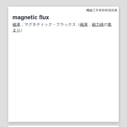
機械工学英和和英辞典
magnetic flux
磁束
，マグネティック・フラックス（
磁束
，
磁力線
の
集
まり
）