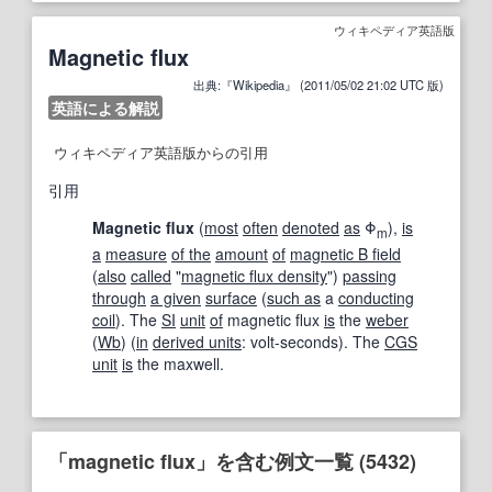
ウィキペディア英語版
Magnetic flux
出典:『Wikipedia』 (2011/05/02 21:02 UTC 版)
英語による解説
ウィキペディア英語版からの引用
引用
Magnetic flux
(
most
often
denoted
as
Φ
),
is
m
a
measure
of the
amount
of
magnetic B field
(
also
called
"
magnetic flux density
")
passing
through
a given
surface
(
such as
a
conducting
coil
). The
SI
unit
of
magnetic flux
is
the
weber
(
Wb
) (
in
derived units
: volt-seconds). The
CGS
unit
is
the maxwell.
「magnetic flux」を含む例文一覧 (5432)