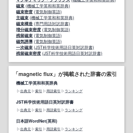
磁束
(機械工学英和和英辞典)
磁束密度
(電気制御英語)
主磁束
(機械工学英和和英辞典)
磁束構造
(専門用語対訳辞書)
増分磁束密度
(電気制御英語)
残留磁束
(電気制御英語)
磁気誘導
(電気制御英語)
一次磁束
(JST科学技術用語日英対訳辞書)
残留磁束密度
(JST科学技術用語日英対訳辞書)
「magnetic flux」が掲載された辞書の索引
機械工学英和和英辞典
出典元
索引
用語索引
ランキング
JST科学技術用語日英対訳辞書
出典元
索引
用語索引
ランキング
日本語WordNet(英和)
出典元
索引
用語索引
ランキング