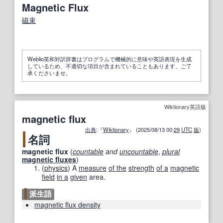
Magnetic Flux
磁束
Weblio英和対訳辞書はプログラムで機械的に意味や英語表現を生成
しているため、不適切な項目が含まれていることもあります。ご了
承くださいませ。
Wiktionary英語版
magnetic flux
出典
:『
Wiktionary
』 (2025/08/13 00:
29
UTC
版
)
名詞
magnetic flux
(
countable
and
uncountable
,
plural
magnetic fluxes
)
(
physics
)
A
measure
of the
strength
of a
magnetic
field
in a
given
area.
派生語
magnetic flux density