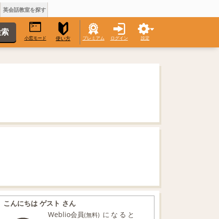
英会話教室を探す
小窓モード
プレミアム
ログイン
設定
使い方
こんにちは ゲスト さん
Weblio会員
になると
(無料)