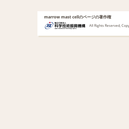
marrow mast cellのページの著作権
All Rights Reserved, Co