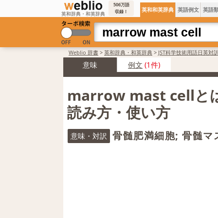
506万語
英和和英辞典
英語例文
英語
収録！
英和辞典・和英辞典
Weblio 辞書
>
英和辞典・和英辞典
>
JST科学技術用語日英対
意味
例文
(1件)
marrow mast cell
読み方・使い方
骨髄肥満細胞; 骨髄マ
意味・対訳