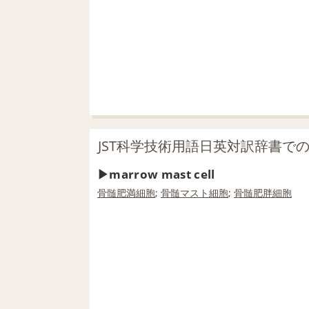
JST科学技術用語日英対訳辞書での「ma
marrow mast cell
骨髄
肥満細胞
;
骨髄
マスト細胞
;
骨髄
肥胖細胞