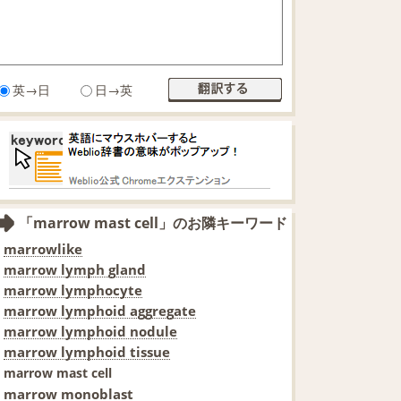
英→日
日→英
「marrow mast cell」のお隣キーワード
marrowlike
marrow lymph gland
marrow lymphocyte
marrow lymphoid aggregate
marrow lymphoid nodule
marrow lymphoid tissue
marrow mast cell
marrow monoblast