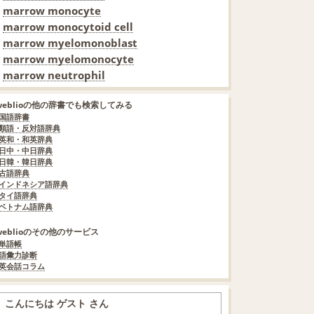
marrow monocyte
marrow monocytoid cell
marrow myelomonoblast
marrow myelomonocyte
marrow neutrophil
weblioの他の辞書でも検索してみる
国語辞書
類語・反対語辞典
英和・和英辞典
日中・中日辞典
日韓・韓日辞典
古語辞典
インドネシア語辞典
タイ語辞典
ベトナム語辞典
weblioのその他のサービス
単語帳
語彙力診断
英会話コラム
こんにちは ゲスト さん