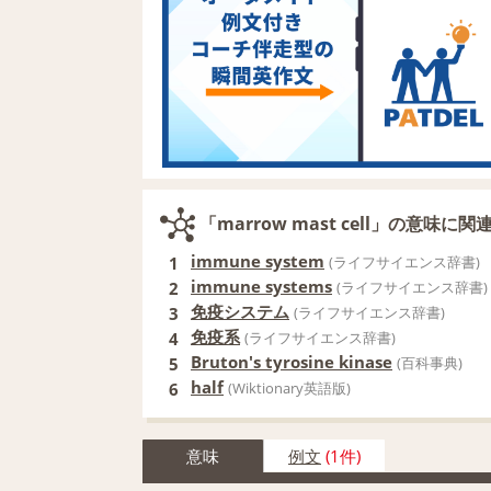
「marrow mast cell」の意味に
immune system
1
(ライフサイエンス辞書)
immune systems
2
(ライフサイエンス辞書)
免疫システム
3
(ライフサイエンス辞書)
免疫系
4
(ライフサイエンス辞書)
Bruton's tyrosine kinase
5
(百科事典)
half
6
(Wiktionary英語版)
意味
例文
(1件)