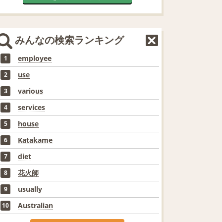
みんなの検索ランキング
employee
1
use
2
various
3
services
4
house
5
Katakame
6
diet
7
花火師
8
usually
9
Australian
10