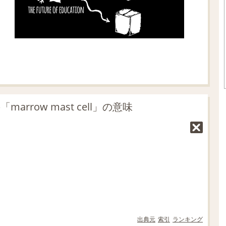
rrow mast cell」の意味
出典元
索引
ランキング