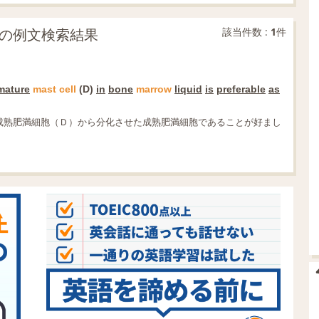
分一致の例文検索結果
該当件数 :
1
件
mature
mast
cell
(D)
in
bone
marrow
liquid
is
preferable
as
成熟肥満細胞（Ｄ）から分化させた成熟肥満細胞であることが好まし