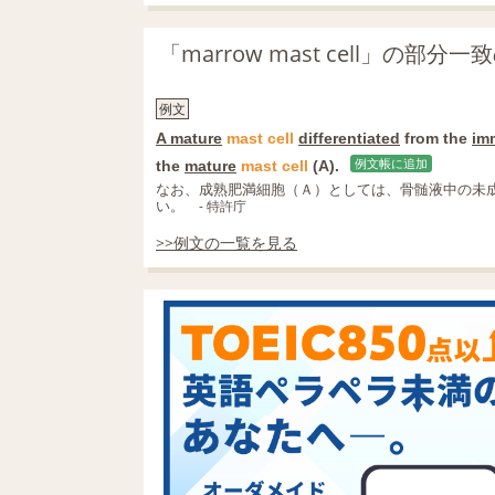
「marrow mast cell」の部
例文
A mature
mast
cell
differentiated
from the
im
the
mature
mast
cell
(A).
例文帳に追加
なお、成熟肥満細胞（Ａ）としては、骨髄液中の未
い。
- 特許庁
>>例文の一覧を見る