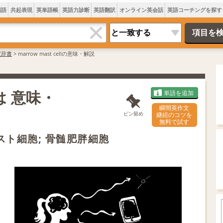
類語
共起表現
英単語帳
英語力診断
英語翻訳
オンライン英会話
英語コーチングを探す
訳辞書
>
marrow mast cellの意味・解説
とは 意味・
単語を追加
瞬間英作文
ピン留め
継続のコツを
無料で試す
スト細胞; 骨髄肥胖細胞