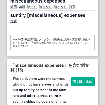
miscellaneous expenses
雑用
,
諸掛
,
諸掛り
,
諸掛かり
,
諸
がかり
,
雑費
sundry [miscellaneous] expenses
雑費
Weblio英和対訳辞書はプログラムで機械的に意味や英語表現を生成
しているため、不適切な項目が含まれていることもあります。ご了
承くださいませ。
「miscellaneous expenses」を含む例文一
覧 (15)
The cultivators were the farmers,
例文帳に追加
who did not have slaves and lands,
but up to fifty percent of the farm
rent and
miscellaneous
expenses
such as shipping costs or dining