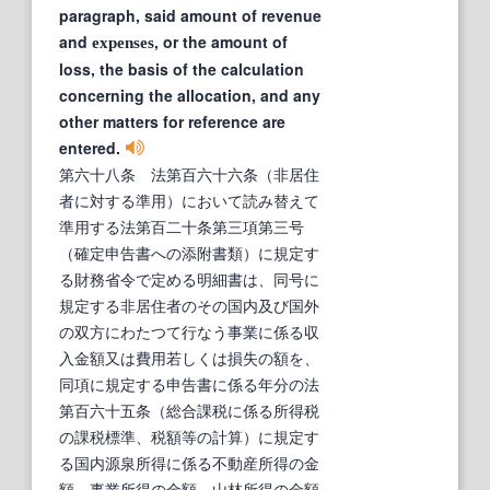
paragraph, said amount of revenue
and
, or the amount of
expenses
loss, the basis of the calculation
concerning the allocation, and any
other matters for reference are
entered.
第六十八条 法第百六十六条（非居住
者に対する準用）において読み替えて
準用する法第百二十条第三項第三号
（確定申告書への添附書類）に規定す
る財務省令で定める明細書は、同号に
規定する非居住者のその国内及び国外
の双方にわたつて行なう事業に係る収
入金額又は費用若しくは損失の額を、
同項に規定する申告書に係る年分の法
第百六十五条（総合課税に係る所得税
の課税標準、税額等の計算）に規定す
る国内源泉所得に係る不動産所得の金
額、事業所得の金額、山林所得の金額