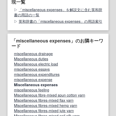
現一覧
「miscellaneous expenses」を解説文に含む英和辞
書の用語の一覧
英和辞書の「miscellaneous expenses」の用語索引
「miscellaneous expenses」のお隣キーワ
ード
miscellaneous drainage
Miscellaneous duties
Miscellaneous electric load
miscellaneous essays
miscellaneous expenditures
miscellaneous expense
Miscellaneous expenses
miscellaneous feeling
Miscellaneous fibre-mixed spun cotton yarn
Miscellaneous fibres-mixed flax yarn
Miscellaneous fibres-mixed hemp yarn
Miscellaneous fibres-mixed jute yarn
Miscellaneous fibres-mixed noil silk yarn