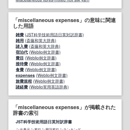
「miscellaneous expenses」の意味に関連
した用語
雑費
(JST科学技術用語日英対訳辞書)
雑用
(斎藤和英大辞典)
諸入費
(斎藤和英大辞典)
宿泊代
(Weblio例文辞書)
費目
(Weblio例文辞書)
接待費
(Weblio例文辞書)
食費
(Weblio例文辞書)
expenses
(Weblio例文辞書)
旅費規程
(Weblio例文辞書)
諸経費
(Weblio実用英語辞典)
「miscellaneous expenses」が掲載された
辞書の索引
JST科学技術用語日英対訳辞書
出典元
索引
用語索引
ランキング