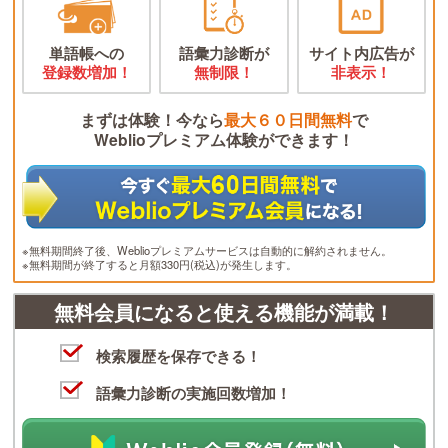
単語帳への
語彙力診断が
サイト内広告が
登録数増加！
無制限！
非表示！
まずは体験！今なら
最大６０日間無料
で
Weblioプレミアム体験ができます！
※無料期間終了後、Weblioプレミアムサービスは自動的に解約されません。
※無料期間が終了すると月額330円(税込)が発生します。
無料会員になると使える機能が満載！
検索履歴を保存できる！
語彙力診断の実施回数増加！