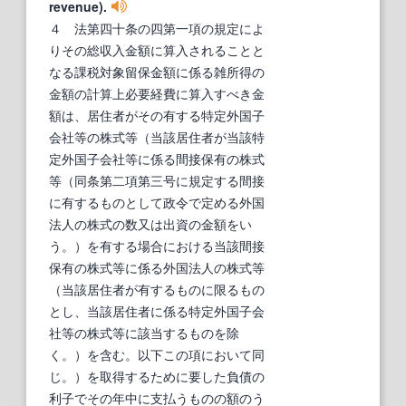
revenue).
４ 法第四十条の四第一項の規定によ
りその総収入金額に算入されることと
なる課税対象留保金額に係る雑所得の
金額の計算上必要経費に算入すべき金
額は、居住者がその有する特定外国子
会社等の株式等（当該居住者が当該特
定外国子会社等に係る間接保有の株式
等（同条第二項第三号に規定する間接
に有するものとして政令で定める外国
法人の株式の数又は出資の金額をい
う。）を有する場合における当該間接
保有の株式等に係る外国法人の株式等
（当該居住者が有するものに限るもの
とし、当該居住者に係る特定外国子会
社等の株式等に該当するものを除
く。）を含む。以下この項において同
じ。）を取得するために要した負債の
利子でその年中に支払うものの額のう