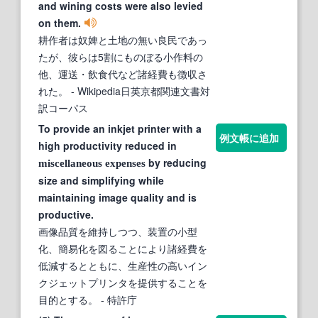
and wining costs were also levied
on them.
耕作者は奴婢と土地の無い良民であっ
たが、彼らは5割にものぼる小作料の
他、運送・飲食代など諸経費も徴収さ
れた。
- Wikipedia日英京都関連文書対
訳コーパス
To provide an inkjet printer with a
例文帳に追加
high productivity reduced in
by reducing
miscellaneous
expenses
size and simplifying while
maintaining image quality and is
productive.
画像品質を維持しつつ、装置の小型
化、簡易化を図ることにより諸経費を
低減するとともに、生産性の高いイン
クジェットプリンタを提供することを
目的とする。
- 特許庁