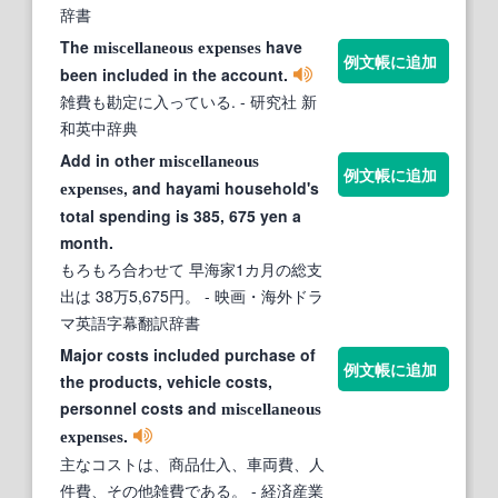
辞書
The
have
miscellaneous
expenses
例文帳に追加
been included in the account.
雑費も勘定に入っている.
- 研究社 新
和英中辞典
Add in other
miscellaneous
例文帳に追加
, and hayami household's
expenses
total spending is 385, 675 yen a
month.
もろもろ合わせて 早海家1カ月の総支
出は 38万5,675円。
- 映画・海外ドラ
マ英語字幕翻訳辞書
Major costs included purchase of
例文帳に追加
the products, vehicle costs,
personnel costs and
miscellaneous
.
expenses
主なコストは、商品仕入、車両費、人
件費、その他雑費である。
- 経済産業