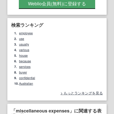
Weblio会員
(無料)
に登録する
検索ランキング
1.
employee
2.
use
3.
usually
4.
various
5.
house
6.
because
7.
services
8.
buyer
9.
confidential
10.
Australian
もっとランキングを見る
「miscellaneous expenses」に関連する表