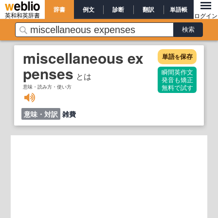
辞書
例文
診断
翻訳
単語帳
英和和英辞書
ログイン
miscellaneous ex
単語
保存
を
penses
瞬間英作文
とは
発音も矯正
意味・読み方・使い方
無料で試す
意味・対訳
雑費