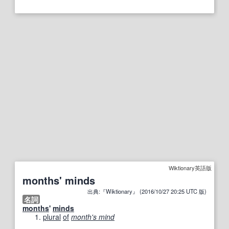
Wiktionary英語版
months' minds
出典:『Wiktionary』 (2016/10/27 20:25 UTC 版)
名詞
months
'
minds
plural
of
month's mind