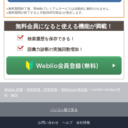
※無料期間終了後、Weblioプレミアムサービスは自動的に解約されません。
※無料期間が終了すると月額330円(税込)が発生します。
無料会員になると使える機能が満載！
検索履歴を保存できる！
語彙力診断の実施回数増加！
Weblio 辞書
>
英和辞典・和英辞典
>
Wiktionary英語版
>
months' minds
の意
味・解説
パソコン版で見る
お問い合わせ
ヘルプ
会社情報