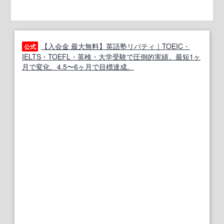
【入会金 最大無料】英語塾リバティ｜TOEIC・
公式
IELTS・TOEFL・英検・大学受験で圧倒的実績。最短1ヶ
月で変化、4.5〜6ヶ月で目標達成。