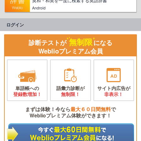
英和・和英を一度に検索する英語辞書
Android
ログイン
無制限
診断テストが
になる
Weblioプレミアム会員
単語帳への
語彙力診断が
サイト内広告が
登録数増加！
無制限！
非表示！
まずは体験！今なら
最大６０日間無料
で
Weblioプレミアム体験ができます！