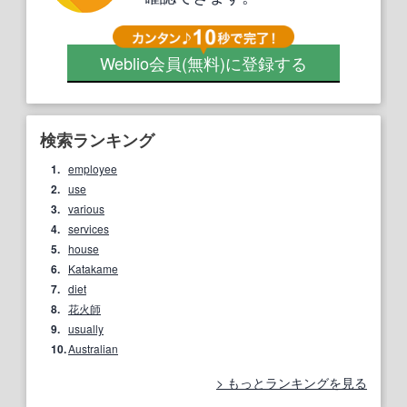
Weblio会員
(無料)
に登録する
検索ランキング
1.
employee
2.
use
3.
various
4.
services
5.
house
6.
Katakame
7.
diet
8.
花火師
9.
usually
10.
Australian
もっとランキングを見る