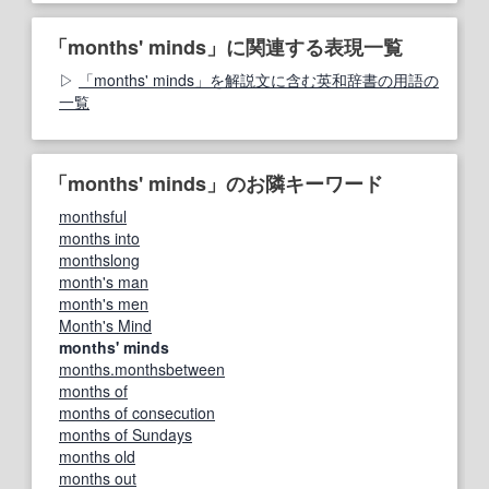
「months' minds」に関連する表現一覧
「months' minds」を解説文に含む英和辞書の用語の
一覧
「months' minds」のお隣キーワード
monthsful
months into
monthslong
month's man
month's men
Month's Mind
months' minds
months.monthsbetween
months of
months of consecution
months of Sundays
months old
months out