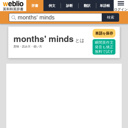
辞書
例文
診断
翻訳
単語帳
英和和英辞書
ログイン
単語
保存
を
months' minds
とは
瞬間英作文
意味・読み方・使い方
発音も矯正
無料で試す