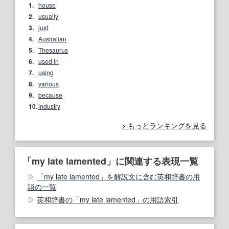
1.
house
2.
usually
3.
just
4.
Australian
5.
Thesaurus
6.
used in
7.
using
8.
various
9.
because
10.
industry
もっとランキングを見る
「my late lamented」に関連する表現一覧
「my late lamented」を解説文に含む英和辞書の用
語の一覧
英和辞書の「my late lamented」の用語索引