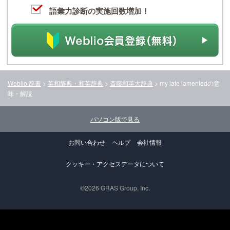
語彙力診断の実施回数増加！
Weblio 辞書
>
英和辞典・和英辞典
>
斎藤和英大辞典
>
my late lamented
の意
味・解説
パソコン版で見る
お問い合わせ
ヘルプ
会社情報
クッキー・アクセスデータについて
©2026 GRAS Group, Inc.