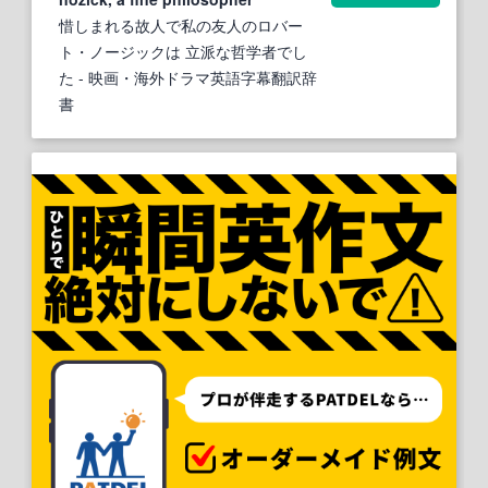
惜しまれる故人で私の友人のロバー
ト・ノージックは 立派な哲学者でし
た
- 映画・海外ドラマ英語字幕翻訳辞
書