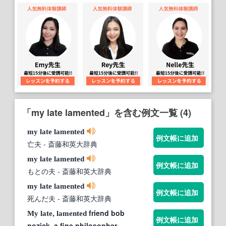
「my late lamented」を含む例文一覧 (4)
my
late
lamented
例文帳に追加
亡夫
- 斎藤和英大辞典
my
late
lamented
例文帳に追加
もとの夫
- 斎藤和英大辞典
my
late
lamented
例文帳に追加
死んだ夫
- 斎藤和英大辞典
,
friend bob
My
late
lamented
例文帳に追加
nozick, a fine philosopher