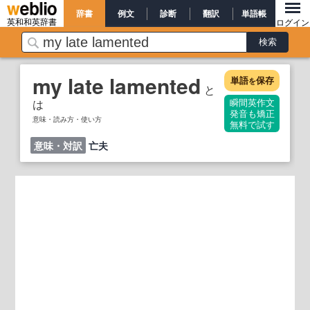
辞書
例文
診断
翻訳
単語帳
英和和英辞書
ログイン
my late lamented
単語
保存
を
と
は
瞬間英作文
発音も矯正
意味・読み方・使い方
無料で試す
意味・対訳
亡夫