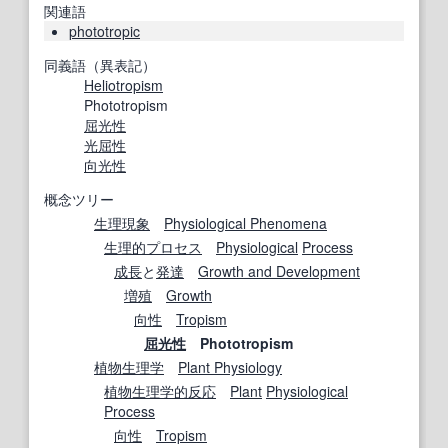
関連語
phototropic
同義語（異表記）
Heliotropism
Phototropism
屈光性
光屈性
向光性
概念ツリー
生理現象
Physiological Phenomena
生理的
プロセス
Physiological
Process
成長
と
発達
Growth and Development
増殖
Growth
向性
Tropism
屈光性
Phototropism
植物生理学
Plant Physiology
植物生理学
的
反応
Plant
Physiological
Process
向性
Tropism