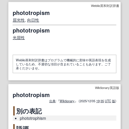
Weblio英和対訳辞書
phototropism
屈光性
,
向日性
phototropism
光屈性
Weblio英和対訳辞書はプログラムで機械的に意味や英語表現を生成
しているため、不適切な項目が含まれていることもあります。ご了
承くださいませ。
Wiktionary英語版
phototropism
出典
:『
Wiktionary
』 (2025/12/05
19
:
35
UTC
版
)
別の表記
phototrophism
語源