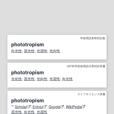
学術用語英和対訳集
phototropism
向光性
;
屈光性
;
光屈性
;
光向性
JST科学技術用語日英対訳辞書
phototropism
光
化性
;
屈光性
;
光向性
;
光屈性
;
向光性
ライフサイエンス辞書
phototropism
**
Scholar
,
Entrez
,
Google
,
WikiPedia
屈光性
,
向光性
,
光屈性