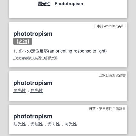
屈光性
Phototropism
日本語WordNet(英和)
phototropism
【
名詞
】
1.
光への定位反応(an orienting response to light)
「phototropism」に関する類語一覧
EDR日英対訳辞書
phototropism
向光性
；
屈光性
日英・英日専門用語辞書
phototropism
屈光性
，
光屈性
，
光向性
，
向光性