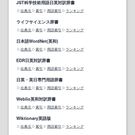
JST科学技術用語日英対訳辞書
出典元
索引
用語索引
ランキング
ライフサイエンス辞書
出典元
索引
用語索引
ランキング
日本語WordNet(英和)
出典元
索引
用語索引
ランキング
EDR日英対訳辞書
出典元
索引
用語索引
ランキング
日英・英日専門用語辞書
出典元
索引
用語索引
ランキング
Weblio英和対訳辞書
出典元
索引
用語索引
ランキング
Wiktionary英語版
出典元
索引
用語索引
ランキング