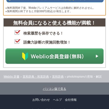
※無料期間終了後、Weblioプレミアムサービスは自動的に解約されません。
※無料期間が終了すると月額330円(税込)が発生します。
無料会員になると使える機能が満載！
検索履歴を保存できる！
語彙力診断の実施回数増加！
Weblio 辞書
>
英和辞典・和英辞典
>
英和辞典
>
phototropism
の意味・解説
パソコン版で見る
お問い合わせ
ヘルプ
会社情報