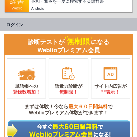
英和・和英を一度に検索する英語辞書
Android
ログイン
無制限
診断テストが
になる
Weblioプレミアム会員
単語帳への
語彙力診断が
サイト内広告が
登録数増加！
無制限！
非表示！
まずは体験！今なら
最大６０日間無料
で
Weblioプレミアム体験ができます！