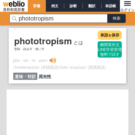
辞書
例文
診断
翻訳
単語帳
英和和英辞書
ログイン
単語
保存
を
phototropism
とは
瞬間英作文
意味・読み方・使い方
LINE学習管理
無料で試す
pho・tot・ro・pism
/
/
(米国英語)
/
/
(英国英語)
foʊtάtrəpìzm
fəʊtˈɔtrəpìzm
意味・対訳
屈光性