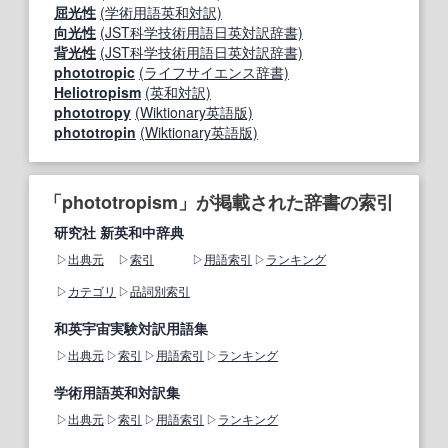
屈光性
(学術用語英和対訳)
向光性
(JST科学技術用語日英対訳辞書)
背光性
(JST科学技術用語日英対訳辞書)
phototropic
(ライフサイエンス辞書)
Heliotropism
(英和対訳)
phototropy
(Wiktionary英語版)
phototropin
(Wiktionary英語版)
「phototropism」が掲載された辞書の索引
研究社 新英和中辞典
出典元
索引
用語索引
ランキング
カテゴリ
品詞別索引
和英宇宙実験対訳用語集
出典元
索引
用語索引
ランキング
学術用語英和対訳集
出典元
索引
用語索引
ランキング