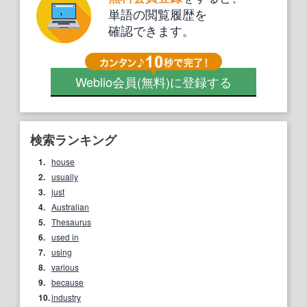
単語の閲覧履歴を
確認できます。
Weblio会員
(無料)
に登録する
検索ランキング
1.
house
2.
usually
3.
just
4.
Australian
5.
Thesaurus
6.
used in
7.
using
8.
various
9.
because
10.
industry