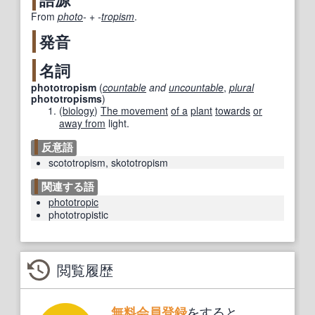
From
photo
-
+‎
-
tropism
.
発音
名詞
phototropism
(
countable
and
uncountable
,
plural
phototropisms
)
(
biology
)
The movement
of a
plant
towards
or
away from
light.
反意語
scototropism
,
skototropism
関連する語
phototropic
phototropistic
閲覧履歴
をすると、
無料会員登録