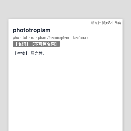
研究社 新英和中辞典
phototropism
pho・tot・ro・pism
/
foʊtάtrəpìzm
｜
fəʊtˈɔtrə‐
/
【名詞】
【不可算名詞】
【
生物
】
屈光性
.