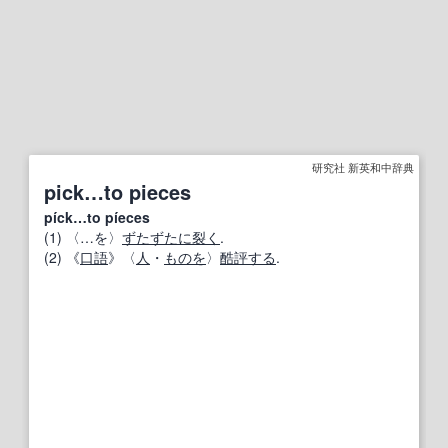
研究社 新英和中辞典
pick…to pieces
píck…to píeces
(1) 〈…を〉
ずたずたに
裂く
.
(2) 《
口語
》〈
人
・
ものを
〉
酷評する
.