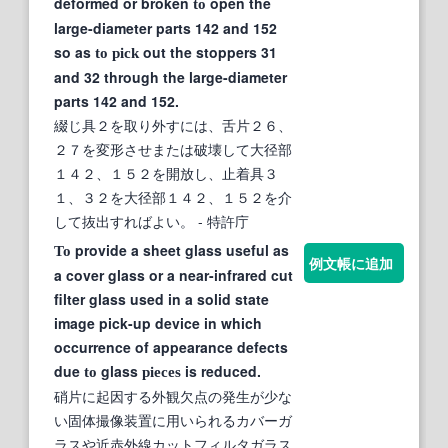
deformed or broken
open the
to
large-diameter parts 142 and 152
so as
out the stoppers 31
to
pick
and 32 through the large-diameter
parts 142 and 152.
綴じ具２を取り外すには、舌片２６、
２７を変形させまたは破壊して大径部
１４２、１５２を開放し、止着具３
１、３２を大径部１４２、１５２を介
して抜出すればよい。
- 特許庁
provide a sheet glass useful as
To
例文帳に追加
a cover glass or a near-infrared cut
filter glass used in a solid state
image pick-up device in which
occurrence of appearance defects
due
glass
is reduced.
to
pieces
硝片に起因する外観欠点の発生が少な
い固体撮像装置に用いられるカバーガ
ラスや近赤外線カットフィルタガラス