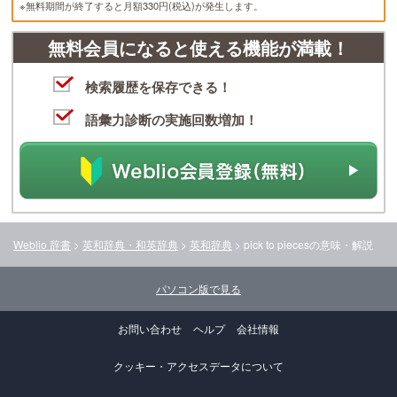
※無料期間が終了すると月額330円(税込)が発生します。
無料会員になると使える機能が満載！
検索履歴を保存できる！
語彙力診断の実施回数増加！
Weblio 辞書
>
英和辞典・和英辞典
>
英和辞典
>
pick to pieces
の意味・解説
パソコン版で見る
お問い合わせ
ヘルプ
会社情報
クッキー・アクセスデータについて