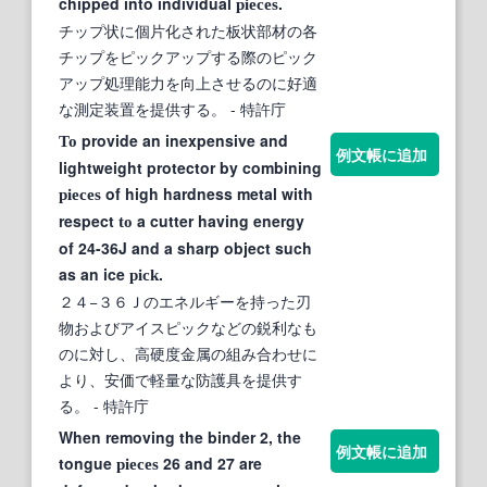
chipped into individual
.
pieces
チップ状に個片化された板状部材の各
チップをピックアップする際のピック
アップ処理能力を向上させるのに好適
な測定装置を提供する。
- 特許庁
provide an inexpensive and
To
例文帳に追加
lightweight protector by combining
of high hardness metal with
pieces
respect
a cutter having energy
to
of 24-36J and a sharp object such
as an ice
.
pick
２４−３６Ｊのエネルギーを持った刃
物およびアイスピックなどの鋭利なも
のに対し、高硬度金属の組み合わせに
より、安価で軽量な防護具を提供す
る。
- 特許庁
When removing the binder 2, the
例文帳に追加
tongue
26 and 27 are
pieces