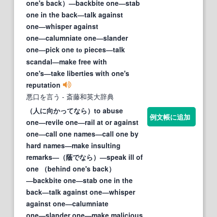
one's back）―backbite one―stab
one in the back―talk against
one―whisper against
one―calumniate one―slander
one―pick one
pieces―talk
to
scandal―make free with
one's―take liberties with one's
reputation
悪口を言う
- 斎藤和英大辞典
（人に向かってなら）to abuse
例文帳に追加
one―revile one―rail at or against
one―call one names―call one by
hard names―make insulting
remarks―（蔭でなら）―speak ill of
one （behind one's back）
―backbite one―stab one in the
back―talk against one―whisper
against one―calumniate
one―slander one―make malicious