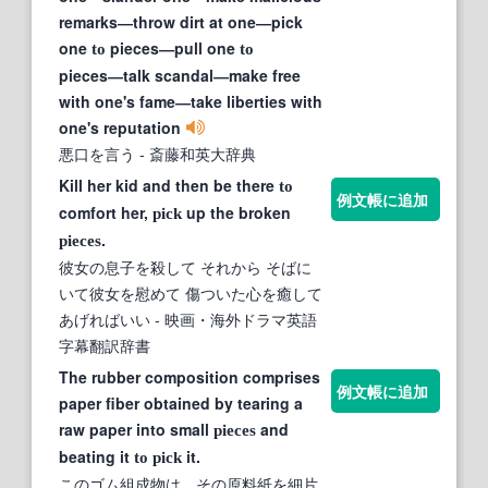
remarks―throw dirt at one―pick
one
pieces―pull one
to
to
pieces―talk scandal―make free
with one's fame―take liberties with
one's reputation
悪口を言う
- 斎藤和英大辞典
Kill her kid and then be there
to
例文帳に追加
comfort her,
up the broken
pick
.
pieces
彼女の息子を殺して それから そばに
いて彼女を慰めて 傷ついた心を癒して
あげればいい
- 映画・海外ドラマ英語
字幕翻訳辞書
The rubber composition comprises
例文帳に追加
paper fiber obtained by tearing a
raw paper into small
and
pieces
beating it
it.
to
pick
このゴム組成物は、その原料紙を細片