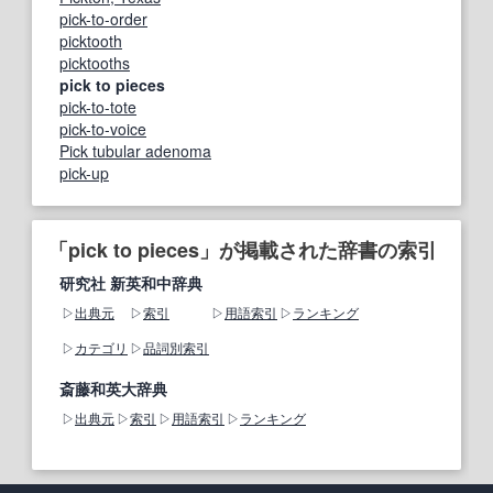
pick-to-order
picktooth
picktooths
pick to pieces
pick-to-tote
pick-to-voice
Pick tubular adenoma
pick-up
「pick to pieces」が掲載された辞書の索引
研究社 新英和中辞典
出典元
索引
用語索引
ランキング
カテゴリ
品詞別索引
斎藤和英大辞典
出典元
索引
用語索引
ランキング