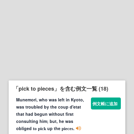
「pick to pieces」を含む例文一覧 (18)
Munemori, who was left in Kyoto,
例文帳に追加
was troubled by the coup d'etat
that had begun without first
consulting him; but, he was
obliged
up the
.
to
pick
pieces