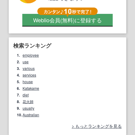
Weblio会員
(無料)
に登録する
検索ランキング
1.
employee
2.
use
3.
various
4.
services
5.
house
6.
Katakame
7.
diet
8.
花火師
9.
usually
10.
Australian
もっとランキングを見る