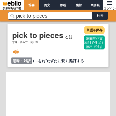
辞書
例文
診断
翻訳
単語帳
英和和英辞書
ログイン
単語
保存
を
pick to pieces
とは
瞬間英作文
意味・読み方・使い方
添削で伸ばす
無料で試す
意味・対訳
(…を)ずたずたに裂く,酷評する