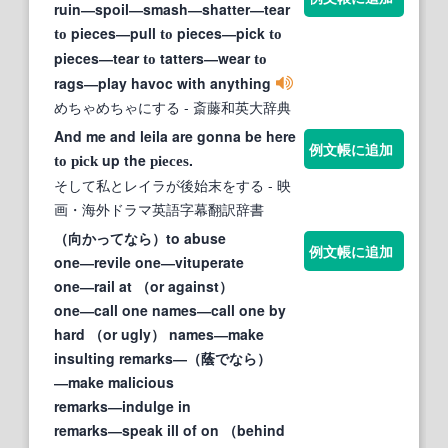
ruin―spoil―smash―shatter―tear
pieces―pull
pieces―pick
to
to
to
pieces―tear
tatters―wear
to
to
rags―play havoc with anything
めちゃめちゃにする
- 斎藤和英大辞典
And me and leila are gonna be here
例文帳に追加
up the
.
to
pick
pieces
そして私とレイラが後始末をする
- 映
画・海外ドラマ英語字幕翻訳辞書
（向かってなら）to abuse
例文帳に追加
one―revile one―vituperate
one―rail at （or against）
one―call one names―call one by
hard （or ugly） names―make
insulting remarks―（蔭でなら）
―make malicious
remarks―indulge in
remarks―speak ill of on （behind