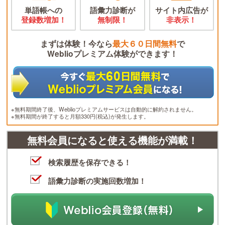
単語帳への
語彙力診断が
サイト内広告が
登録数増加！
無制限！
非表示！
まずは体験！今なら
最大６０日間無料
で
Weblioプレミアム体験ができます！
※無料期間終了後、Weblioプレミアムサービスは自動的に解約されません。
※無料期間が終了すると月額330円(税込)が発生します。
無料会員になると使える機能が満載！
検索履歴を保存できる！
語彙力診断の実施回数増加！