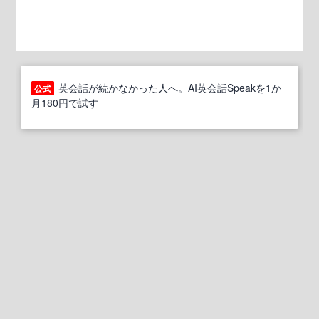
英会話が続かなかった人へ。AI英会話Speakを1か
公式
月180円で試す