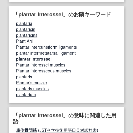
「plantar interossei」のお隣キーワード
plantaria
plantaricin
plantaricins
Plant Aril
Plantar intercuneiform ligaments
plantar intermetatarsal ligament
plantar interossei
Plantar interossei muscles
Plantar interosseous muscles
plantaris
Plantaris muscle
plantaris muscles
plantarium
「plantar interossei」の意味に関連した用
語
底側骨間筋
(JST科学技術用語日英対訳辞書)