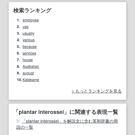
検索ランキング
1.
employee
2.
use
3.
usually
4.
various
5.
because
6.
services
7.
house
8.
Australian
9.
august
10.
Katakame
もっとランキングを見る
「plantar interossei」に関連する表現一覧
「plantar interossei」を解説文に含む英和辞書の用
語の一覧