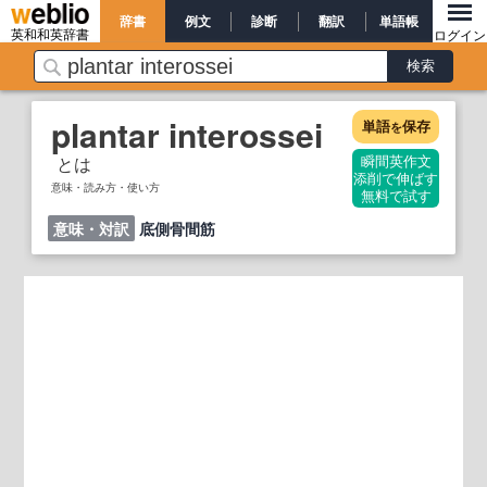
辞書
例文
診断
翻訳
単語帳
英和和英辞書
ログイン
plantar interossei
単語
保存
を
とは
瞬間英作文
添削で伸ばす
意味・読み方・使い方
無料で試す
意味・対訳
底側骨間筋