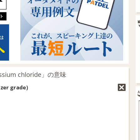
um chloride」の意味
izer grade)