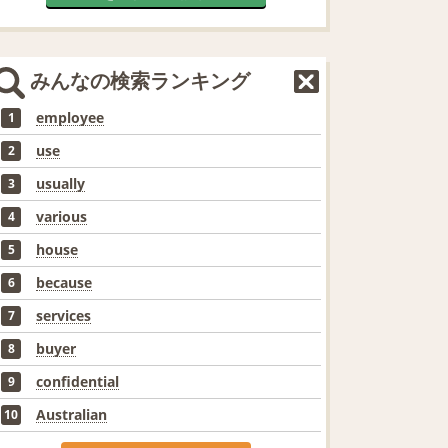
みんなの検索ランキング
employee
1
use
2
usually
3
various
4
house
5
because
6
services
7
buyer
8
confidential
9
Australian
10