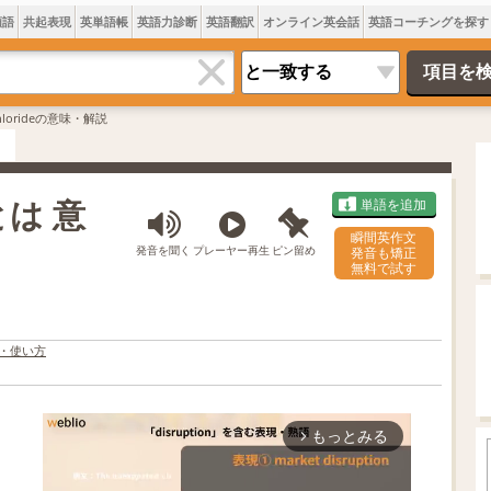
類語
共起表現
英単語帳
英語力診断
英語翻訳
オンライン英会話
英語コーチングを探す
 chlorideの意味・解説
eとは 意
単語を追加
瞬間英作文
発音を聞く
プレーヤー再生
ピン留め
発音も矯正
無料で試す
・使い方
もっとみる
arrow_forward_ios