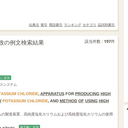
出典元
索引
用語索引
ランキング
カテゴリ
品詞別索引
部分一致の例文検索結果
該当件数 :
197
件
帳に追加
ースシステム
TASSIUM
CHLORIDE
,
APPARATUS
FOR
PRODUCING
HIGH
Y
POTASSIUM
CHLORIDE
, AND
METHOD
OF
USING
HIGH
ムの製造装置、高純度塩化カリウムおよび高純度塩化カリウムの使用
m
nitrate.
例文帳に追加