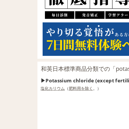
和英日本標準商品分類での「potassi
Potassium chloride (except fertil
塩化カリウム
（
肥料
用
を除く
。）