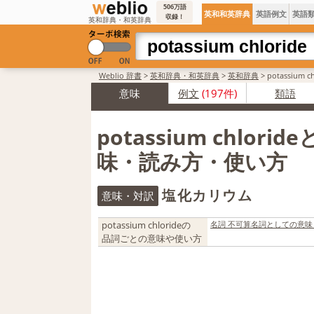
506万語
英和和英辞典
英語例文
英語
収録！
英和辞典・和英辞典
Weblio 辞書
>
英和辞典・和英辞典
>
英和辞典
>
potassium
意味
例文
(197件)
類語
potassium chlorid
味・読み方・使い方
塩化カリウム
意味・対訳
potassium chlorideの
名詞 不可算名詞としての意味
品詞ごとの意味や使い方