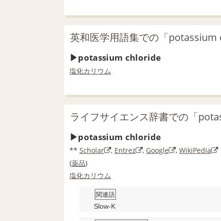
英和医学用語集での「potassium c
potassium chloride
塩化カリウム
ライフサイエンス辞書での「potassi
potassium chloride
**
Scholar
,
Entrez
,
Google
,
WikiPedia
(
薬品
)
塩化カリウム
関連語
Slow-K