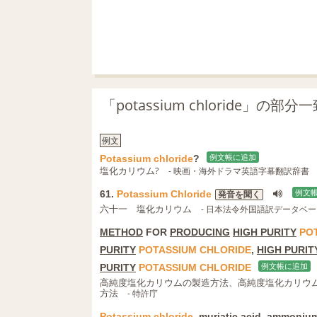
「potassium chloride」の
例文
Potassium
chloride
?
例文帳に追加
塩化カリウム?
- 映画・海外ドラマ英語字幕翻訳辞書
61.
Potassium
Chloride
例文
発音を聞く
六十一 塩化カリウム
- 日本法令外国語訳データベ
METHOD
FOR
PRODUCING
HIGH PURITY
PO
PURITY
POTASSIUM
CHLORIDE
,
HIGH PURIT
PURITY
POTASSIUM
CHLORIDE
例文帳に追加
高純度塩化カリウムの製造方法、高純度塩化カリウ
方法
- 特許庁
Potassium
chloride
,
muriatic acid
,
ammoniu