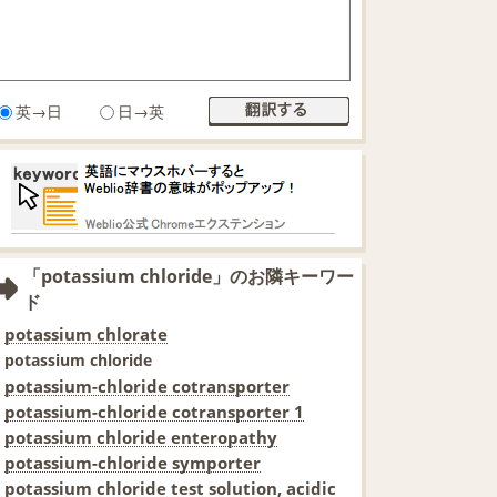
英→日
日→英
「potassium chloride」のお隣キーワー
ド
potassium chlorate
potassium chloride
potassium-chloride cotransporter
potassium-chloride cotransporter 1
potassium chloride enteropathy
potassium-chloride symporter
potassium chloride test solution, acidic