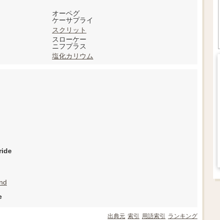
オーペグ
ケーサプライ
スクリット
スローケー
ニフプラス
塩化カリウム
ide
nd
e
出典元
索引
用語索引
ランキング