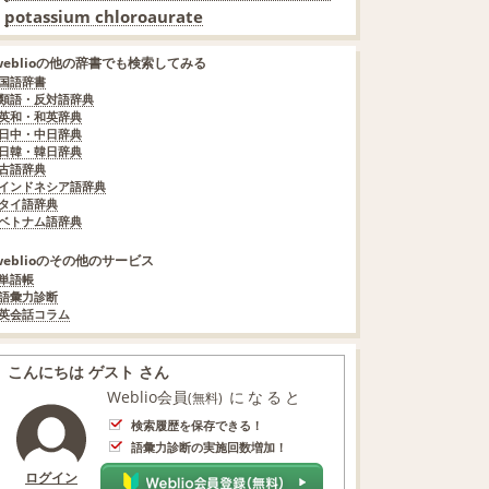
potassium chloroaurate
weblioの他の辞書でも検索してみる
国語辞書
類語・反対語辞典
英和・和英辞典
日中・中日辞典
日韓・韓日辞典
古語辞典
インドネシア語辞典
タイ語辞典
ベトナム語辞典
weblioのその他のサービス
単語帳
語彙力診断
英会話コラム
こんにちは ゲスト さん
Weblio会員
になると
(無料)
検索履歴を保存できる！
語彙力診断の実施回数増加！
ログイン