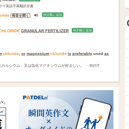
ドラマ英語字幕翻訳辞書
oride
例文帳に追加
発音を聞く
CHLORIDE
GRANULAR FERTILIZER
例文帳に追加
m
chloride
,
or
magnesium
chloride
is
preferably
used
as
化カルシウム、又は塩化マグネシウムが好ましい。
- 特許庁