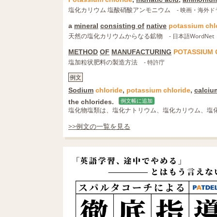
塩化カリウム 塩酸硝酸アンモニウム
- 映画・海外
a
mineral
consisting of
native
potassium
chl
天然の塩化カリウムからなる鉱物
- 日本語WordNet
METHOD
OF
MANUFACTURING
POTASSIUM
塩加粒状肥料の製造方法
- 特許庁
例文
Sodium
chloride
,
potassium
chloride
,
calciu
the chlorides.
例文帳に追加
塩化物塩類は、塩化ナトリウム、塩化カリウム、塩
>>例文の一覧を見る