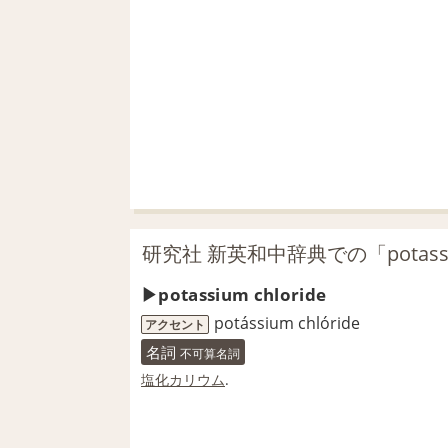
研究社 新英和中辞典での「potassiu
potassium chloride
potássium chlóride
アクセント
名詞
不可算名詞
塩化カリウム
.