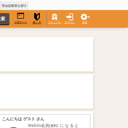
英会話教室を探す
小窓モード
プレミアム
ログイン
設定
使い方
こんにちは ゲスト さん
Weblio会員
になると
(無料)