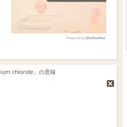
Powered by 
GliaStudios
M
u
t
m chloride」の意味
e