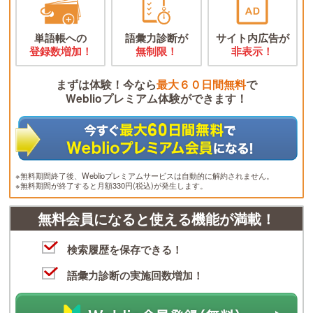
単語帳への
語彙力診断が
サイト内広告が
登録数増加！
無制限！
非表示！
まずは体験！今なら
最大６０日間無料
で
Weblioプレミアム体験ができます！
※無料期間終了後、Weblioプレミアムサービスは自動的に解約されません。
※無料期間が終了すると月額330円(税込)が発生します。
無料会員になると使える機能が満載！
検索履歴を保存できる！
語彙力診断の実施回数増加！