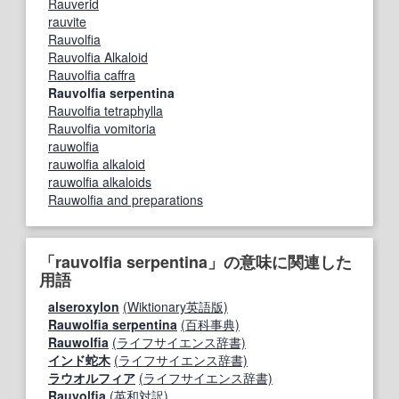
Rauverid
rauvite
Rauvolfia
Rauvolfia Alkaloid
Rauvolfia caffra
Rauvolfia serpentina
Rauvolfia tetraphylla
Rauvolfia vomitoria
rauwolfia
rauwolfia alkaloid
rauwolfia alkaloids
Rauwolfia and preparations
「rauvolfia serpentina」の意味に関連した
用語
alseroxylon
(Wiktionary英語版)
Rauwolfia serpentina
(百科事典)
Rauwolfia
(ライフサイエンス辞書)
インド蛇木
(ライフサイエンス辞書)
ラウオルフィア
(ライフサイエンス辞書)
Rauvolfia
(英和対訳)