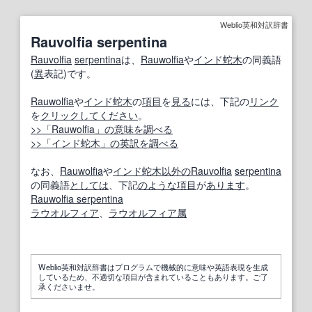
Weblio英和対訳辞書
Rauvolfia serpentina
Rauvolfia
serpentina
は、
Rauwolfia
や
インド蛇木
の同義語
(
異
表記)です。
Rauwolfia
や
インド蛇木
の
項目
を
見る
には、下記の
リンク
を
クリックしてください
。
>>「Rauwolfia」の意味を調べる
>>「インド蛇木」の英訳を調べる
なお、
Rauwolfia
や
インド蛇木
以外の
Rauvolfia
serpentina
の同義語
としては
、下記
のような
項目
が
あります
。
Rauwolfia serpentina
ラウオルフィア
、
ラウオルフィア
属
Weblio英和対訳辞書はプログラムで機械的に意味や英語表現を生成
しているため、不適切な項目が含まれていることもあります。ご了
承くださいませ。