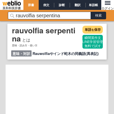
辞書
例文
診断
翻訳
単語帳
英和和英辞書
ログイン
rauvolfia serpenti
単語
保存
を
na
瞬間英作文
とは
LINE学習管理
意味・読み方・使い方
無料で試す
意味・対訳
Rauwolfiaやインド蛇木の同義語(異表記)