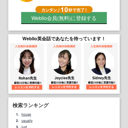
Weblio会員
(無料)
に登録する
Weblio英会話であなたを待っています！
検索ランキング
1.
house
2.
usually
3.
just