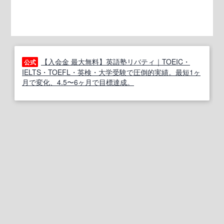
【入会金 最大無料】英語塾リバティ｜TOEIC・
公式
IELTS・TOEFL・英検・大学受験で圧倒的実績。最短1ヶ
月で変化、4.5〜6ヶ月で目標達成。