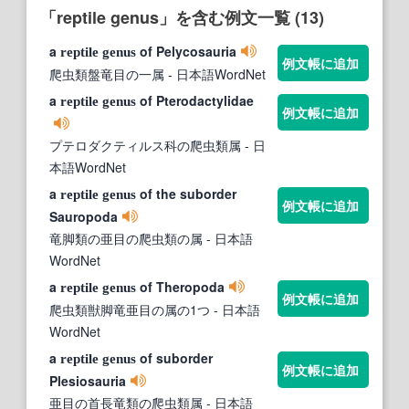
「reptile genus」を含む例文一覧 (13)
a
of Pelycosauria
reptile
genus
例文帳に追加
爬虫類盤竜目の一属
- 日本語WordNet
a
of Pterodactylidae
reptile
genus
例文帳に追加
プテロダクティルス科の爬虫類属
- 日
本語WordNet
a
of the suborder
reptile
genus
例文帳に追加
Sauropoda
竜脚類の亜目の爬虫類の属
- 日本語
WordNet
a
of Theropoda
reptile
genus
例文帳に追加
爬虫類獣脚竜亜目の属の1つ
- 日本語
WordNet
a
of suborder
reptile
genus
例文帳に追加
Plesiosauria
亜目の首長竜類の爬虫類属
- 日本語