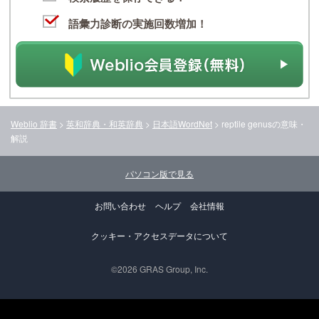
語彙力診断の実施回数増加！
Weblio 辞書
>
英和辞典・和英辞典
>
日本語WordNet
>
reptile genus
の意味・
解説
パソコン版で見る
お問い合わせ
ヘルプ
会社情報
クッキー・アクセスデータについて
©2026 GRAS Group, Inc.