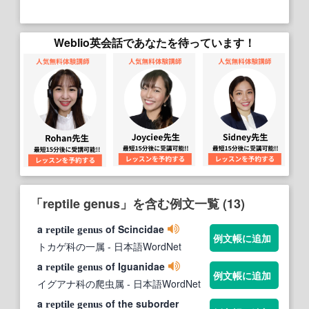
Weblio英会話であなたを待っています！
「reptile genus」を含む例文一覧 (13)
a
of Scincidae
reptile
genus
例文帳に追加
トカゲ科の一属
- 日本語WordNet
a
of Iguanidae
reptile
genus
例文帳に追加
イグアナ科の爬虫属
- 日本語WordNet
a
of the suborder
reptile
genus