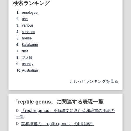
検索ランキング
1.
employee
2.
use
3.
various
4.
services
5.
house
6.
Katakame
7.
diet
8.
花火師
9.
usually
10.
Australian
もっとランキングを見る
「reptile genus」に関連する表現一覧
「reptile genus」を解説文に含む英和辞書の用語の
一覧
英和辞書の「reptile genus」の用語索引