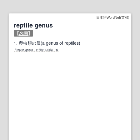
日本語WordNet(英和)
reptile genus
【
名詞
】
1.
爬虫類の属(a genus of reptiles)
「reptile genus」に関する類語一覧