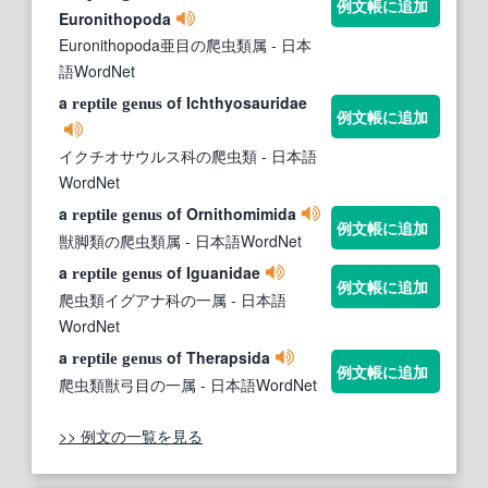
例文帳に追加
Euronithopoda
Euronithopoda亜目の爬虫類属
- 日本
語WordNet
a
of Ichthyosauridae
reptile
genus
例文帳に追加
イクチオサウルス科の爬虫類
- 日本語
WordNet
a
of Ornithomimida
reptile
genus
例文帳に追加
獣脚類の爬虫類属
- 日本語WordNet
a
of Iguanidae
reptile
genus
例文帳に追加
爬虫類イグアナ科の一属
- 日本語
WordNet
a
of Therapsida
reptile
genus
例文帳に追加
爬虫類獣弓目の一属
- 日本語WordNet
>> 例文の一覧を見る