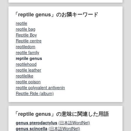
「reptile genus」のお隣キーワード
reptile
reptile bag
Reptile Boy
Reptile centre
reptiledom
reptile family
reptile genus
reptilehood
reptile leather
reptilelike
reptile poison
reptile polyvalent antivenin
Reptile Ride (album)
「reptile genus」の意味に関連した用語
genus pterodactylus
(日本語WordNet)
genus scincella
(日本語WordNet)