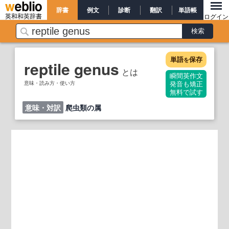
辞書
例文
診断
翻訳
単語帳
英和和英辞書
ログイン
単語
保存
を
reptile genus
とは
瞬間英作文
意味・読み方・使い方
発音も矯正
無料で試す
意味・対訳
爬虫類の属