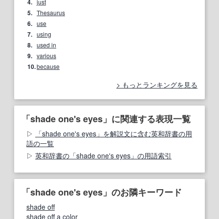
4.
just
5.
Thesaurus
6.
use
7.
using
8.
used in
9.
various
10.
because
もっとランキングを見る
「shade one's eyes」に関連する表現一覧
「shade one's eyes」を解説文に含む英和辞書の用
語の一覧
英和辞書の「shade one's eyes」の用語索引
「shade one's eyes」のお隣キーワード
shade off
shade off a color