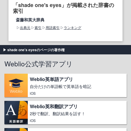
「shade one's eyes」が掲載された辞書の
索引
斎藤和英大辞典
出典元
索引
用語索引
ランキング
shade one's eyesのページの著作権
Weblio公式学習アプリ
Weblio英単語アプリ
自分だけの単語帳で英単語を暗記
iOS
Weblio英和翻訳アプリ
2秒で翻訳、翻訳結果を話す！
iOS