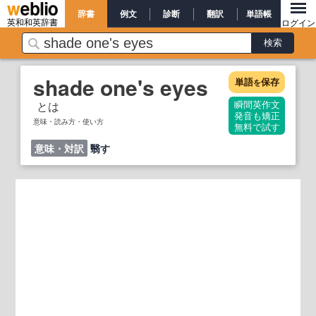
辞書
例文
診断
翻訳
単語帳
英和和英辞書
ログイン
shade one's eyes
単語
保存
を
とは
瞬間英作文
発音も矯正
意味・読み方・使い方
無料で試す
意味・対訳
翳す