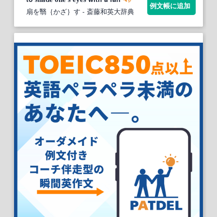
例文帳に追加
扇を翳｛かざ｝す
- 斎藤和英大辞典