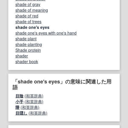
shade of gray
shade of meaning
shade of red
shade of trees
shade one's eyes
shade one's eyes with one's hand
shade plant
shade planting
Shade protein
shader
shader book
「shade one's eyes」の意味に関連した用
語
目陰
(和英辞典)
小手
(和英辞典)
隈
(和英辞典)
目隠し
(和英辞典)