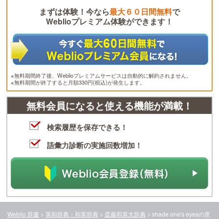
まずは体験！今なら
最大６０日間無料
で
Weblioプレミアム体験ができます！
※無料期間終了後、Weblioプレミアムサービスは自動的に解約されません。
※無料期間が終了すると月額330円(税込)が発生します。
無料会員になると使える機能が満載！
検索履歴を保存できる！
語彙力診断の実施回数増加！
Weblio 辞書
>
英和辞典・和英辞典
>
斎藤和英大辞典
>
shade one's eyes
の意