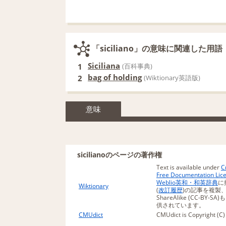
「siciliano」の意味に関連した用語
Siciliana
1
(百科事典)
bag of holding
2
(Wiktionary英語版)
意味
sicilianoのページの著作権
Text is available under
C
Free Documentation Lic
Weblio英和・和英辞典
に
Wiktionary
(
改訂履歴
)の記事を複製、再配
ShareAlike (CC-BY-
供されています。
CMUdict
CMUdict is Copyright (C)