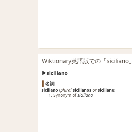
Wiktionary英語版での「sicilia
siciliano
名詞
siciliano
(
plural
sicilianos
or
siciliane
)
Synonym
of
siciliana