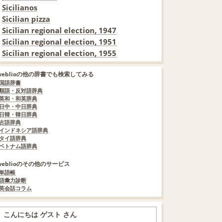
Sicilianos
Sicilian pizza
Sicilian regional election, 1947
Sicilian regional election, 1951
Sicilian regional election, 1955
weblioの他の辞書でも検索してみる
国語辞書
類語・反対語辞典
英和・和英辞典
日中・中日辞典
日韓・韓日辞典
古語辞典
インドネシア語辞典
タイ語辞典
ベトナム語辞典
weblioのその他のサービス
単語帳
語彙力診断
英会話コラム
こんにちは ゲスト さん