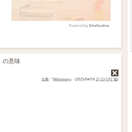
Powered by 
GliaStudios
M
u
t
no」の意味
e
出典
:『
Wiktionary
』 (2025/04/16
21
:
23
UTC
版
)