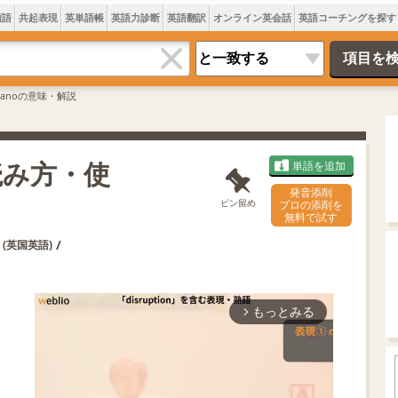
類語
共起表現
英単語帳
英語力診断
英語翻訳
オンライン英会話
英語コーチングを探す
ilianoの意味・解説
・読み方・使
単語を追加
発音添削
ピン留め
プロの添削を
無料で試す
/
(英国英語)
もっとみる
arrow_forward_ios