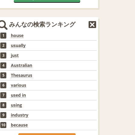
みんなの検索ランキング
house
1
usually
2
just
3
Australian
4
Thesaurus
5
various
6
used in
7
using
8
industry
9
because
10