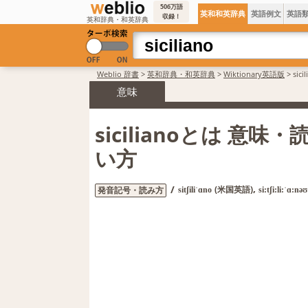
506万語
英和和英辞典
英語例文
英語
収録！
英和辞典・和英辞典
Weblio 辞書
>
英和辞典・和英辞典
>
Wiktionary英語版
>
sic
意味
sicilianoとは 意味
い方
,
/
(米国英語)
発音記号・読み方
sitʃiliˈɑno
si:tʃi:li:ˈɑ:nəʊ