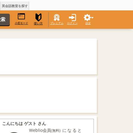
英会話教室を探す
小窓モード
プレミアム
ログイン
設定
使い方
こんにちは ゲスト さん
Weblio会員
になると
(無料)