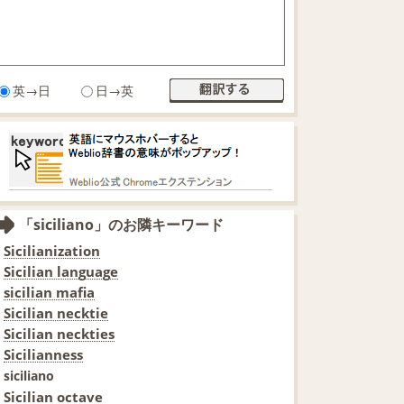
英→日
日→英
「siciliano」のお隣キーワード
Sicilianization
Sicilian language
sicilian mafia
Sicilian necktie
Sicilian neckties
Sicilianness
siciliano
Sicilian octave