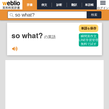
辞書
例文
診断
翻訳
単語帳
英和和英辞書
ログイン
単語
保存
を
so what?
の英語
瞬間英作文
LINE学習管理
無料で試す