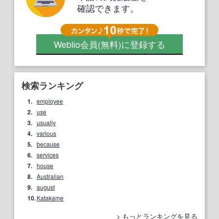
確認できます。
Weblio会員
(無料)
に登録する
検索ランキング
1.
employee
2.
use
3.
usually
4.
various
5.
because
6.
services
7.
house
8.
Australian
9.
august
10.
Katakame
もっとランキングを見る