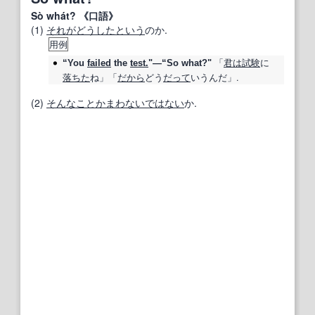
Sò whát? 《口語》
(1)
それがどうした
という
のか.
用例
「
君は
試験
に
“You
failed
the
test.
"—“So what?"
落ちた
ね」「
だから
どう
だって
いうんだ」.
(2)
そんなこと
かまわない
ではない
か.