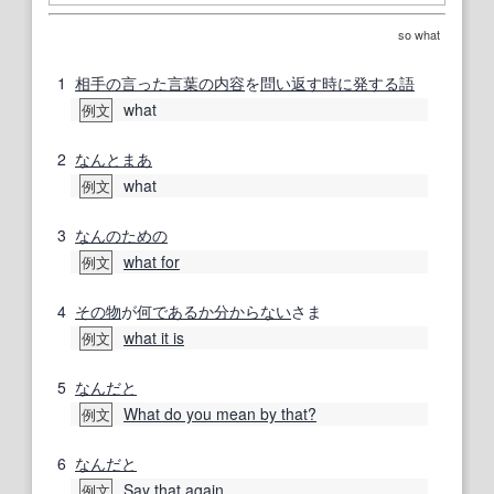
so what
1
相手の
言った
言葉の
内容
を
問い返す
時に
発する
語
what
例文
2
なんとまあ
what
例文
3
なんの
ための
what for
例文
4
その物
が
何で
あるか
分からない
さま
what it is
例文
5
なんだと
What do you mean by that?
例文
6
なんだと
Say that again.
例文