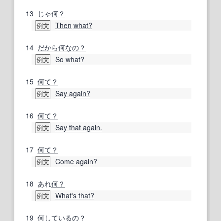
13
じゃ
何？
Then
what?
例文
14
だから何なの？
So what?
例文
15
何て？
Say again?
例文
16
何て？
Say that again.
例文
17
何て？
Come again?
例文
18
あれ
何？
What's that?
例文
19
何
している
の？