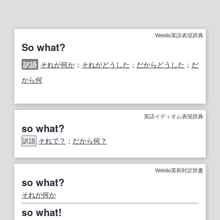
Weblio英語表現辞典
So what?
訳語
それが何か
；
それがどうした
；
だからどうした
；
だ
から何
英語イディオム表現辞典
so what?
それで？
；
だから何？
訳語
Weblio英和対訳辞書
so what?
それが何か
so what!