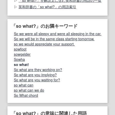
「so what?」を解説文に含む英和辞書の用語の一覧
英和辞書の「so what?」の用語索引
「so what?」のお隣キーワード
So we were all sleepy and were all sleeping in the car.
So we will be in the same class starting tomorrow.
so we would appreciate your support.
sowfoot
sowgelder
Sowha
so what!
So what are they working on?
So what are you implying?
So what are you waiting for?
so what can
so what can we do
So What chord
「so what?」の意味に関連した用語