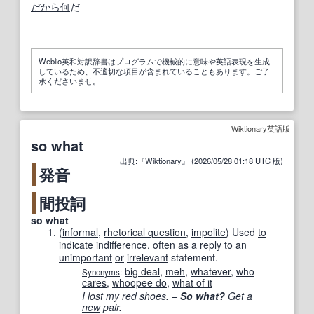
だから何
だ
Weblio英和対訳辞書はプログラムで機械的に意味や英語表現を生成
しているため、不適切な項目が含まれていることもあります。ご了
承くださいませ。
Wiktionary英語版
so what
出典
:『
Wiktionary
』 (2026/05/28 01:
18
UTC
版
)
発音
間投詞
so what
(
informal
,
rhetorical question
,
impolite
)
Used
to
indicate
indifference
,
often
as a
reply to
an
unimportant
or
irrelevant
statement.
big deal
,
meh
,
whatever
,
who
Synonyms
:
cares
,
whoopee do
,
what of it
I
lost
my
red
shoes. –
So what?
Get a
new
pair.