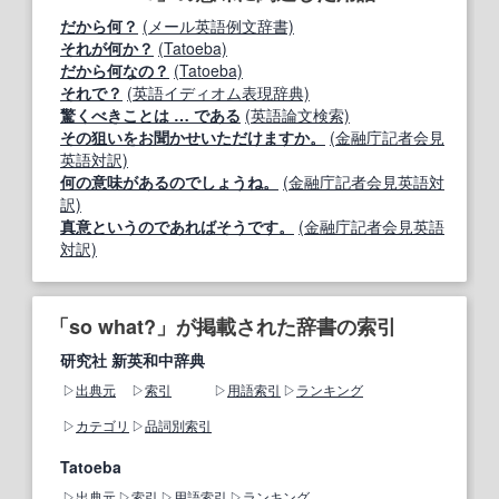
だから何？
(メール英語例文辞書)
それが何か？
(Tatoeba)
だから何なの？
(Tatoeba)
それで？
(英語イディオム表現辞典)
驚くべきことは … である
(英語論文検索)
その狙いをお聞かせいただけますか。
(金融庁記者会見
英語対訳)
何の意味があるのでしょうね。
(金融庁記者会見英語対
訳)
真意というのであればそうです。
(金融庁記者会見英語
対訳)
「so what?」が掲載された辞書の索引
研究社 新英和中辞典
出典元
索引
用語索引
ランキング
カテゴリ
品詞別索引
Tatoeba
出典元
索引
用語索引
ランキング