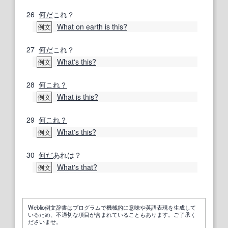
26
何だ
これ？
What on earth is this?
例文
27
何だ
これ？
What's this?
例文
28
何これ？
What is this?
例文
29
何これ？
What's this?
例文
30
何だ
あれは？
What's that?
例文
Weblio例文辞書はプログラムで機械的に意味や英語表現を生成して
いるため、不適切な項目が含まれていることもあります。ご了承く
ださいませ。