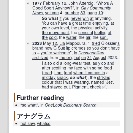
1977
February 12
,
John
Atteridg, “
Who's
A
Good
Sport
Anyhow
?”,
in
Gay
Community
News
,
volume
4,
number
33
,
page
10
:
So what
if
you
never
win
at
anything.
You can
have a great time
enjoying
,
at
your own
level
, the
physical activity
,
the movement
, the
sensual
feeling
of
the
cold
, the
water
, the
air
, the
sun.
2023
May
12
,
Lia
Mappoura, “I
tried
Glossier
's
brand new
G Suit
lip
cr
è
mes
so
you
don't have
to
–
you're welcome
”,
in
Cosmopolitan
‎,
archived
from
the original
on
31
August
2023
:
I also
did a
long-wear
test
,
as y
'do
and
after
scoffing
my
face
with some
food
(
read
:
I am
feral
when it comes to
a
midday
snack
,
so what
), the
striking
colour
that I was
wearing
,
named
'
Jet
',
had
stayed
put.
Pigment
,
check
✅.
Further reading
“
so what
”,
in
OneLook
Dictionary
Search
.
アナグラム
hot saw
,
whatso