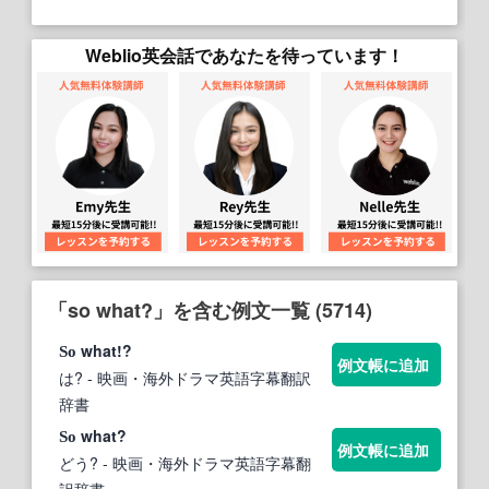
Weblio英会話であなたを待っています！
「so what?」を含む例文一覧 (5714)
what!?
So
例文帳に追加
は?
- 映画・海外ドラマ英語字幕翻訳
辞書
what?
So
例文帳に追加
どう?
- 映画・海外ドラマ英語字幕翻
訳辞書