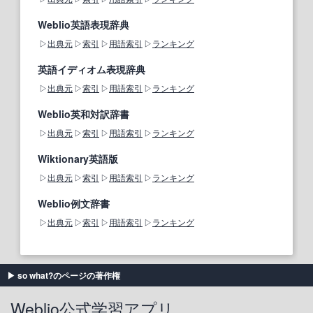
Weblio英語表現辞典
出典元
索引
用語索引
ランキング
英語イディオム表現辞典
出典元
索引
用語索引
ランキング
Weblio英和対訳辞書
出典元
索引
用語索引
ランキング
Wiktionary英語版
出典元
索引
用語索引
ランキング
Weblio例文辞書
出典元
索引
用語索引
ランキング
so what?のページの著作権
Weblio公式学習アプリ