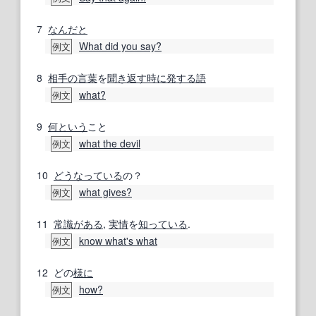
7
なんだと
What did you say?
例文
8
相手の
言葉
を
聞き返す
時に
発する
語
what?
例文
9
何という
こと
what the devil
例文
10
どうなっている
の？
what gives?
例文
11
常識がある
,
実情
を
知っている
.
know what's what
例文
12
どの
様に
how?
例文