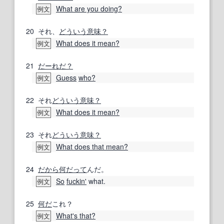
What are you doing?
例文
20
それ、
どういう意味？
What does it mean?
例文
21
だーれだ？
Guess
who?
例文
22
それ
どういう意味？
What does it mean?
例文
23
それ
どういう意味？
What does that mean?
例文
24
だから何
だって
んだ。
So
fuckin'
what.
例文
25
何だ
これ？
What's that?
例文