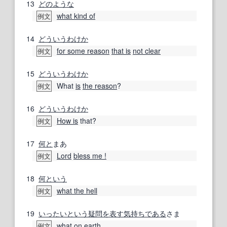
13
どのような
what kind of
例文
14
どういうわけか
for some reason
that is
not clear
例文
15
どういうわけか
What
is
the reason
?
例文
16
どういうわけか
How is
that?
例文
17
何と
まあ
Lord
bless me !
例文
18
何という
what the hell
例文
19
いったい
という
疑問
を表す
気持ち
である
さま
what on earth
例文