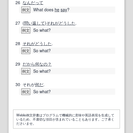
26
なんだって
What does
he
say
?
例文
27
(
問い
返して
)
それがどうした
.
So what?
例文
28
それがどうした
.
So what?
例文
29
だから何なの？
So what?
例文
30
それが
何だ
.
So what?
例文
Weblio例文辞書はプログラムで機械的に意味や英語表現を生成して
いるため、不適切な項目が含まれていることもあります。ご了承く
ださいませ。