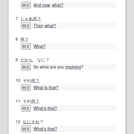
And now
,
what?
例文
7
じゃあ
何？
Then
what?
例文
8
何？
What?
例文
9
だから
、なに？
So what are you
implying
?
例文
10
それ
何？
What is that?
例文
11
それ
何？
What's that?
例文
12
なにそれ
？
What's that?
例文