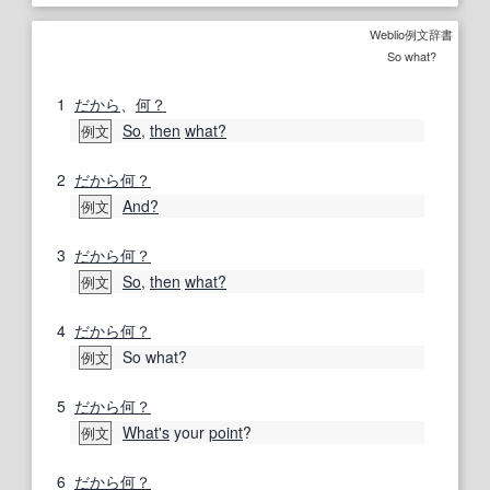
Weblio例文辞書
So what?
1
だから
、
何？
So
,
then
what?
例文
2
だから何？
And?
例文
3
だから何？
So
,
then
what?
例文
4
だから何？
So what?
例文
5
だから何？
What's
your
point
?
例文
6
だから何？