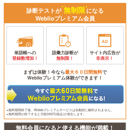
無制限
診断テストが
になる
Weblioプレミアム会員
単語帳への
語彙力診断が
サイト内広告が
登録数増加！
無制限！
非表示！
まずは体験！今なら
最大６０日間無料
で
Weblioプレミアム体験ができます！
※無料期間終了後、Weblioプレミアムサービスは自動的に解約されません。
※無料期間が終了すると月額330円(税込)が発生します。
無料会員になると使える機能が満載！