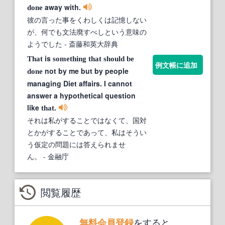
away with.
done
彼の言った事をくわしくは記憶しない
が、何でも文法廃すべしという意味の
ようでした
- 斎藤和英大辞典
is
That
something
that
should
be
例文帳に追加
not by me but by people
done
managing Diet affairs. I cannot
answer a hypothetical question
like
.
that
それは私がすることではなくて、国対
とかがすることであって、私はそうい
う仮定の問題には答えられませ
ん。
- 金融庁
閲覧履歴
をすると、
無料会員登録