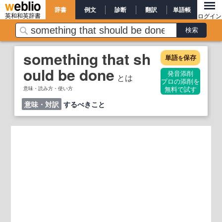
辞書
例文
診断
翻訳
単語帳
英和和英辞書
ログイン
something that sh
単語
保存
を
ould be done
発音添削
とは
プロの添削を
意味・読み方・使い方
無料で試す
意味・対訳
するべきこと