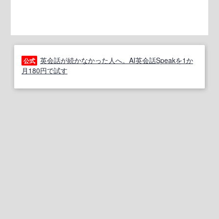
英会話が続かなかった人へ。AI英会話Speakを1か
公式
月180円で試す