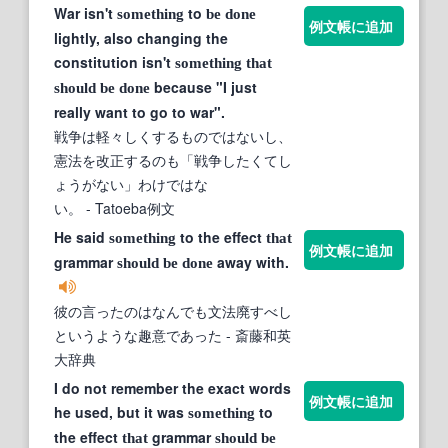
War isn't
to
something
be
done
例文帳に追加
lightly, also changing the
constitution isn't
something
that
because "I just
should
be
done
really want to go to war".
戦争は軽々しくするものではないし、
憲法を改正するのも「戦争したくてし
ょうがない」わけではな
い。
- Tatoeba例文
He said
to the effect
something
that
例文帳に追加
grammar
away with.
should
be
done
彼の言ったのはなんでも文法廃すべし
というような趣意であった
- 斎藤和英
大辞典
I do not remember the exact words
例文帳に追加
he used, but it was
to
something
the effect
grammar
that
should
be