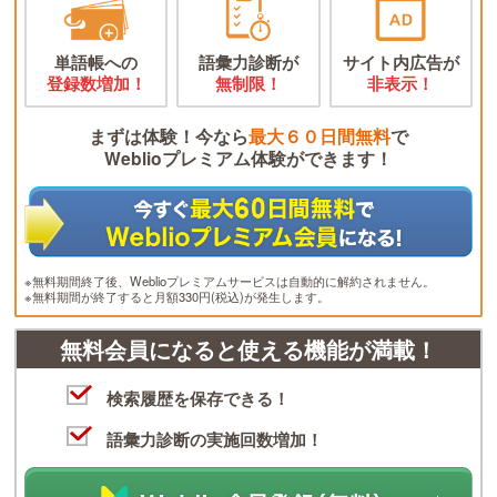
単語帳への
語彙力診断が
サイト内広告が
登録数増加！
無制限！
非表示！
まずは体験！今なら
最大６０日間無料
で
Weblioプレミアム体験ができます！
※無料期間終了後、Weblioプレミアムサービスは自動的に解約されません。
※無料期間が終了すると月額330円(税込)が発生します。
無料会員になると使える機能が満載！
検索履歴を保存できる！
語彙力診断の実施回数増加！