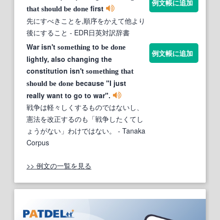
例文帳に追加
first
that
should
be
done
先にすべきことを,順序をかえて他より
後にすること
- EDR日英対訳辞書
War isn't
to
something
be
done
例文帳に追加
lightly, also changing the
constitution isn't
something
that
because "I just
should
be
done
really want to go to war".
戦争は軽々しくするものではないし、
憲法を改正するのも「戦争したくてし
ょうがない」わけではない。
- Tanaka
Corpus
>> 例文の一覧を見る