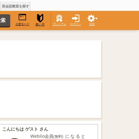
英会話教室を探す
小窓モード
プレミアム
ログイン
設定
使い方
こんにちは ゲスト さん
Weblio会員
になると
(無料)