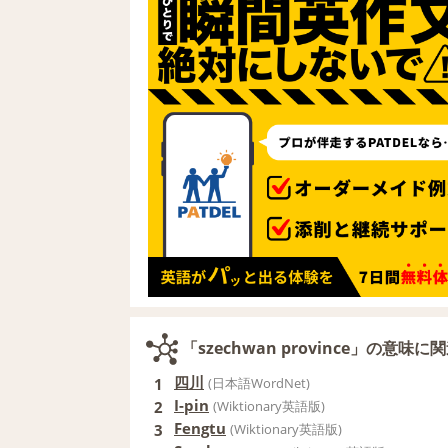
「szechwan province」の意味
四川
1
(日本語WordNet)
I-pin
2
(Wiktionary英語版)
Fengtu
3
(Wiktionary英語版)