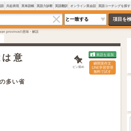
類語
共起表現
英単語帳
英語力診断
英語翻訳
オンライン英会話
英語コーチングを探す
hwan provinceの意味・解説
eとは 意
単語を追加
瞬間英作文
ピン留め
LINE学習管理
無料で試す
の多い省
L
o
/
U
a
n
d
m
e
u
d
t
:
e
7
0