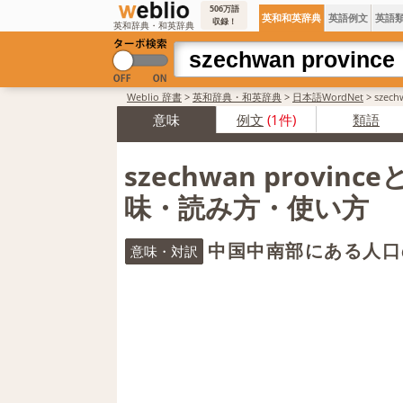
506万語
英和和英辞典
英語例文
英語
収録！
英和辞典・和英辞典
Weblio 辞書
>
英和辞典・和英辞典
>
日本語WordNet
>
szec
意味
例文
(1件)
類語
szechwan provinc
味・読み方・使い方
中国中南部にある人口
意味・対訳