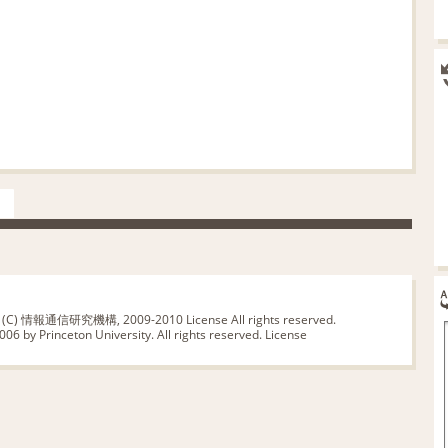
版 (C) 情報通信研究機構, 2009-2010
License
All rights reserved.
06 by Princeton University. All rights reserved.
License