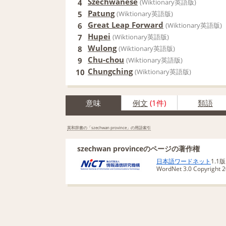
Szechwanese
4
(Wiktionary英語版)
Patung
5
(Wiktionary英語版)
Great Leap Forward
6
(Wiktionary英語版)
Hupei
7
(Wiktionary英語版)
Wulong
8
(Wiktionary英語版)
Chu-chou
9
(Wiktionary英語版)
Chungching
10
(Wiktionary英語版)
意味
例文
(1件)
類語
英和辞書の「szechwan province」の用語索引
szechwan provinceのページの著作権
日本語ワードネット
1.1
WordNet 3.0 Copyright 20