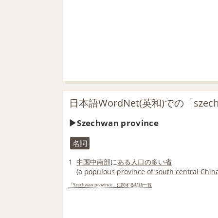
日本語WordNet(英和)での「szech
Szechwan province
名詞
1
中国
中
南部
に
ある人
口の
多い
省
(a
populous
province
of
south central
Chin
「Szechwan province」に関する類語一覧