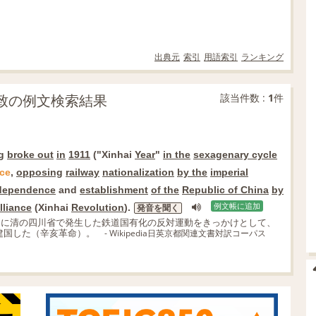
出典元
索引
用語索引
ランキング
部分一致の例文検索結果
該当件数 :
1
件
g
broke out
in
1911
("Xinhai
Year
"
in the
sexagenary cycle
ce
,
opposing
railway
nationalization
by the
imperial
ndependence
and
establishment
of the
Republic of China
by
lliance
(Xinhai
Revolution
).
例文帳に追加
発音を聞く
亥）に清の四川省で発生した鉄道国有化の反対運動をきっかけとして、
建国した（辛亥革命）。
- Wikipedia日英京都関連文書対訳コーパス