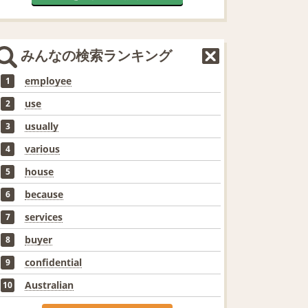
みんなの検索ランキング
employee
1
use
2
usually
3
various
4
house
5
because
6
services
7
buyer
8
confidential
9
Australian
10