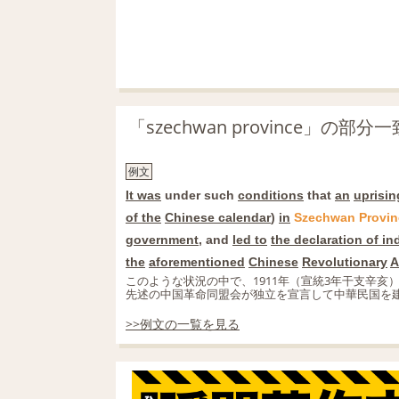
「szechwan province」の
例文
It was
under such
conditions
that
an
uprisin
of the
Chinese calendar
)
in
Szechwan
Provin
government
, and
led to
the declaration of i
the
aforementioned
Chinese
Revolutionary
A
このような状況の中で、1911年（宣統3年干支辛
先述の中国革命同盟会が独立を宣言して中華民国を
>>例文の一覧を見る