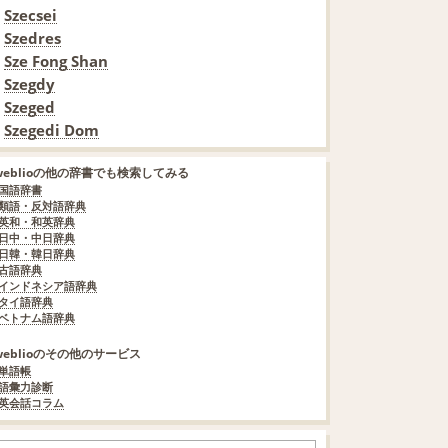
Szecsei
Szedres
Sze Fong Shan
Szegdy
Szeged
Szegedi Dom
weblioの他の辞書でも検索してみる
国語辞書
類語・反対語辞典
英和・和英辞典
日中・中日辞典
日韓・韓日辞典
古語辞典
インドネシア語辞典
タイ語辞典
ベトナム語辞典
weblioのその他のサービス
単語帳
語彙力診断
英会話コラム