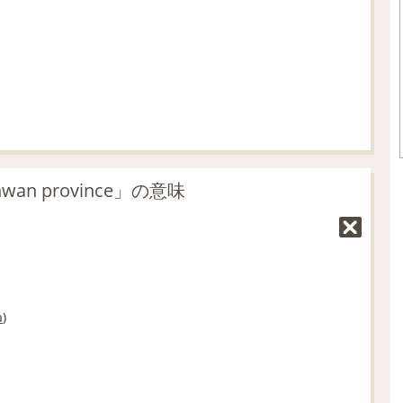
.
0
5
%
wan province」の意味
a
)