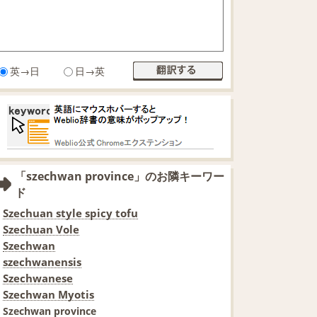
英→日
日→英
「szechwan province」のお隣キーワー
ド
Szechuan style spicy tofu
Szechuan Vole
Szechwan
szechwanensis
Szechwanese
Szechwan Myotis
Szechwan province