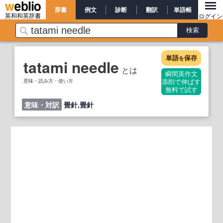
辞書
例文
診断
翻訳
単語帳
英和和英辞書
ログイン
単語
保存
を
tatami needle
とは
瞬間英作文
意味・読み方・使い方
添削で伸ばす
無料で試す
意味・対訳
畳針,畳針