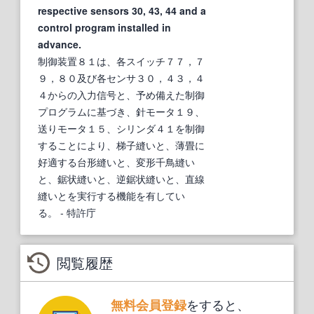
respective sensors 30, 43, 44 and a
control program installed in
advance.
制御装置８１は、各スイッチ７７，７
９，８０及び各センサ３０，４３，４
４からの入力信号と、予め備えた制御
プログラムに基づき、針モータ１９、
送りモータ１５、シリンダ４１を制御
することにより、梯子縫いと、薄畳に
好適する台形縫いと、変形千鳥縫い
と、鋸状縫いと、逆鋸状縫いと、直線
縫いとを実行する機能を有してい
る。
- 特許庁
閲覧履歴
をすると、
無料会員登録