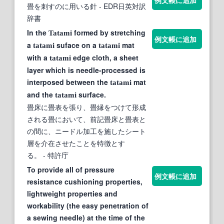
畳を刺すのに用いる針
- EDR日英対訳
辞書
In the
formed by stretching
Tatami
例文帳に追加
a
suface on a
mat
tatami
tatami
with a
edge cloth, a sheet
tatami
layer which is needle-processed is
interposed between the
mat
tatami
and the
surface.
tatami
畳床に畳表を張り、畳縁をつけて形成
される畳において、前記畳床と畳表と
の間に、ニードル加工を施したシート
層を介在させたことを特徴とす
る。
- 特許庁
To provide all of pressure
例文帳に追加
resistance cushioning properties,
lightweight properties and
workability (the easy penetration of
a sewing needle) at the time of the