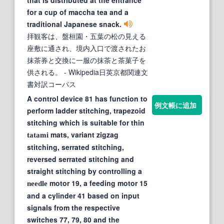
for a cup of maccha tea and a
traditional Japanese snack.
拝観客は、盤桓園・五葉の松の見える
座敷に通され、境内入口で渡されたお
抹茶券と交換に一服の抹茶と茶菓子を
供される。
- Wikipedia日英京都関連文
書対訳コーパス
A control device 81 has function to
例文帳に追加
perform ladder stitching, trapezoid
stitching which is suitable for thin
mats, variant zigzag
tatami
stitching, serrated stitching,
reversed serrated stitching and
straight stitching by controlling a
motor 19, a feeding motor 15
needle
and a cylinder 41 based on input
signals from the respective
switches 77, 79, 80 and the