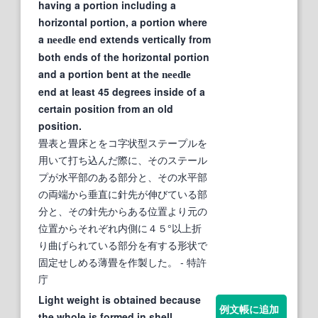
having a portion including a
horizontal portion, a portion where
a
end extends vertically from
needle
both ends of the horizontal portion
and a portion bent at the
needle
end at least 45 degrees inside of a
certain position from an old
position.
畳表と畳床とをコ字状型ステープルを
用いて打ち込んだ際に、そのステール
プが水平部のある部分と、その水平部
の両端から垂直に針先が伸びている部
分と、その針先からある位置より元の
位置からそれぞれ内側に４５°以上折
り曲げられている部分を有する形状で
固定せしめる薄畳を作製した。
- 特許
庁
Light weight is obtained because
例文帳に追加
the whole is formed in shell