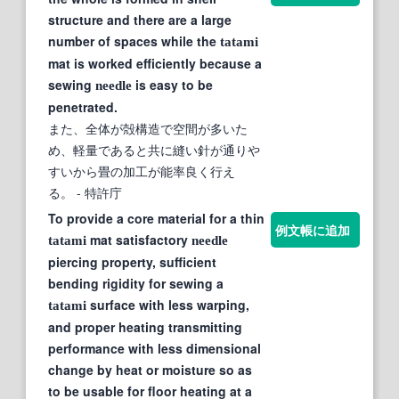
structure and there are a large
number of spaces while the
tatami
mat is worked efficiently because a
sewing
is easy to be
needle
penetrated.
また、全体が殻構造で空間が多いた
め、軽量であると共に縫い針が通りや
すいから畳の加工が能率良く行え
る。
- 特許庁
To provide a core material for a thin
例文帳に追加
mat satisfactory
tatami
needle
piercing property, sufficient
bending rigidity for sewing a
surface with less warping,
tatami
and proper heating transmitting
performance with less dimensional
change by heat or moisture so as
to be usable for floor heating at a