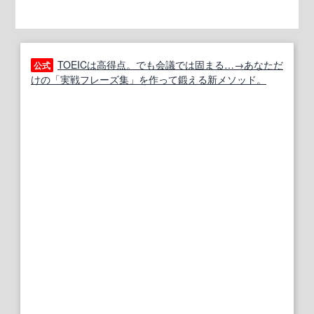
TOEICは高得点。でも会議では固まる…→あなただ
公式
けの「実戦フレーズ集」を作って鍛える新メソッド。