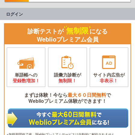
ログイン
無制限
診断テストが
になる
Weblioプレミアム会員
単語帳への
語彙力診断が
サイト内広告が
登録数増加！
無制限！
非表示！
まずは体験！今なら
最大６０日間無料
で
Weblioプレミアム体験ができます！
※無料期間終了後、Weblioプレミアムサービスは自動的に解約されません。