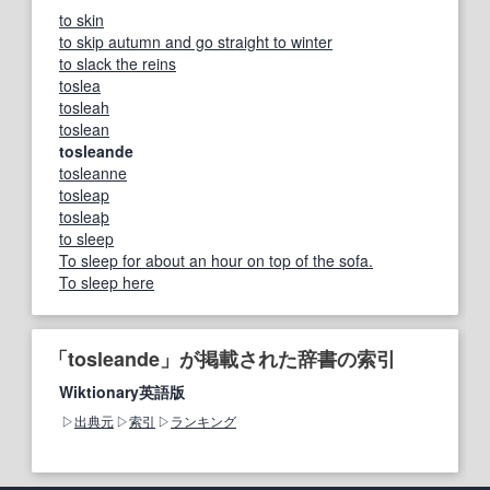
to skin
to skip autumn and go straight to winter
to slack the reins
toslea
tosleah
toslean
tosleande
tosleanne
tosleap
tosleaþ
to sleep
To sleep for about an hour on top of the sofa.
To sleep here
「tosleande」が掲載された辞書の索引
Wiktionary英語版
出典元
索引
ランキング