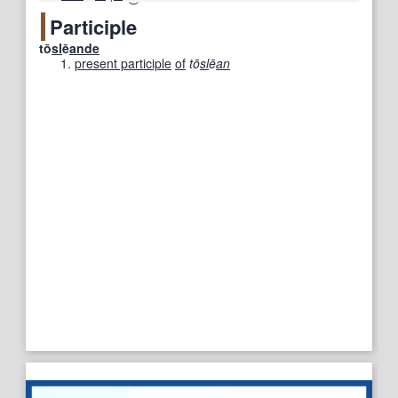
Participle
tō
sl
ē
ande
present participle
of
tō
sl
ē
an