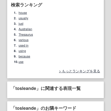
検索ランキング
1.
house
2.
usually
3.
just
4.
Australian
5.
Thesaurus
6.
various
7.
used in
8.
using
9.
because
10.
use
もっとランキングを見る
「tosleande」に関連する表現一覧
「tosleande」のお隣キーワード