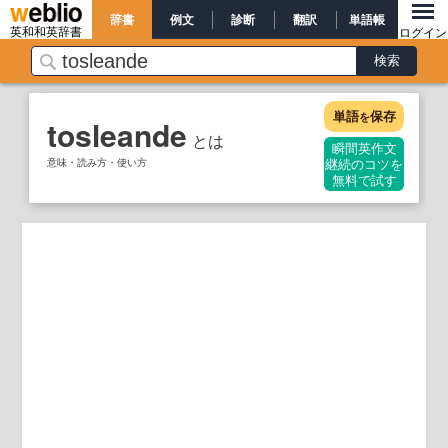
辞書
例文
診断
翻訳
単語帳
英和和英辞書
ログイン
単語
保存
を
tosleande
とは
瞬間英作文
意味・読み方・使い方
継続のコツを
無料で試す