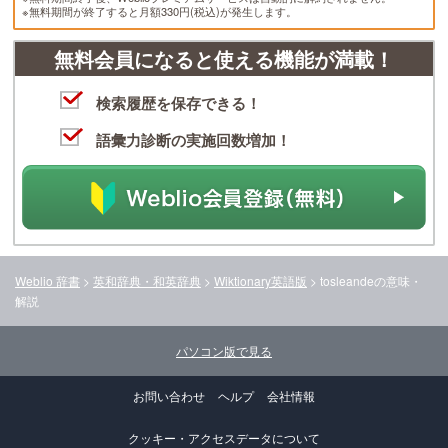
※無料期間が終了すると月額330円(税込)が発生します。
無料会員になると使える機能が満載！
検索履歴を保存できる！
語彙力診断の実施回数増加！
Weblio 辞書
>
英和辞典・和英辞典
>
Wiktionary英語版
>
tosleande
の意味・
解説
パソコン版で見る
お問い合わせ
ヘルプ
会社情報
クッキー・アクセスデータについて