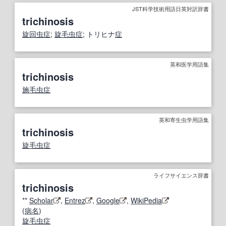
JST科学技術用語日英対訳辞書
trichinosis
旋回
虫
症
;
旋毛虫症
; トリヒナ
症
英和医学用語集
trichinosis
施毛虫症
英和寄生虫学用語集
trichinosis
旋毛虫症
ライフサイエンス辞書
trichinosis
**
Scholar
,
Entrez
,
Google
,
WikiPedia
(
病名
)
旋毛虫症