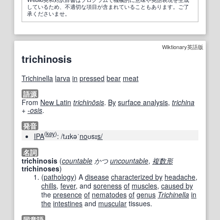
しているため、不適切な項目が含まれていることもあります。ご了
承くださいませ。
Wiktionary英語版
trichinosis
Trichinella
larva
in
pressed
bear
meat
語源
From
New Latin
trichinōsis
.
By
surface analysis
,
trichina
+‎
-osis
.
発音
(
key
)
IPA
:
/tɹɪkəˈ
no
ʊsɪ
s/
名詞
trichinosis
(
countable
かつ
uncountable
,
複数形
trichinoses
)
(
pathology
)
A
disease
characterized by
headache
,
chills
,
fever
, and
soreness
of
muscles
,
caused by
the
presence
of
nematodes
of
genus
Trichinella
in
the
intestines
and
muscular
tissues.
同意語