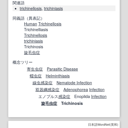
関連語
trichinellosis
,
trichiniasis
同義語（異表記）
Human
Trichinellosis
Trichinelliasis
Trichinellosis
trichiniasis
Trichinosis
旋毛虫症
概念ツリー
寄生虫症
Parasitic Disease
蠕虫症
Helminthiasis
線虫感染症
Nematode Infection
双器綱
感染症
Adenophorea
Infection
エノプルス
感染症
Enoplida
Infection
旋毛虫症
Trichinosis
日本語WordNet(英和)