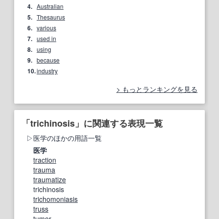
4.
Australian
5.
Thesaurus
6.
various
7.
used in
8.
using
9.
because
10.
industry
もっとランキングを見る
「trichinosis」に関連する表現一覧
医学のほかの用語一覧
医学
traction
trauma
traumatize
trichinosis
trichomoniasis
truss
tumor