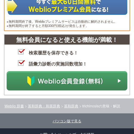
※無料期間終了後、Weblioプレミアムサービスは自動的に解約されません。
※無料期間が終了すると月額330円(税込)が発生します。
無料会員になると使える機能が満載！
検索履歴を保存できる！
語彙力診断の実施回数増加！
Weblio 辞書
>
英和辞典・和英辞典
>
英和辞典
>
trichinosis
の意味・解説
パソコン版で見る