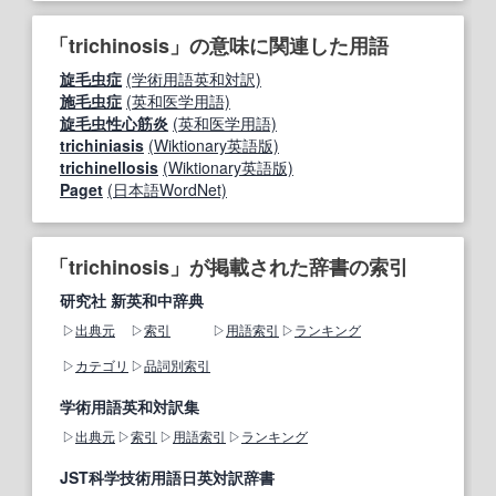
「trichinosis」の意味に関連した用語
旋毛虫症
(学術用語英和対訳)
施毛虫症
(英和医学用語)
旋毛虫性心筋炎
(英和医学用語)
trichiniasis
(Wiktionary英語版)
trichinellosis
(Wiktionary英語版)
Paget
(日本語WordNet)
「trichinosis」が掲載された辞書の索引
研究社 新英和中辞典
出典元
索引
用語索引
ランキング
カテゴリ
品詞別索引
学術用語英和対訳集
出典元
索引
用語索引
ランキング
JST科学技術用語日英対訳辞書