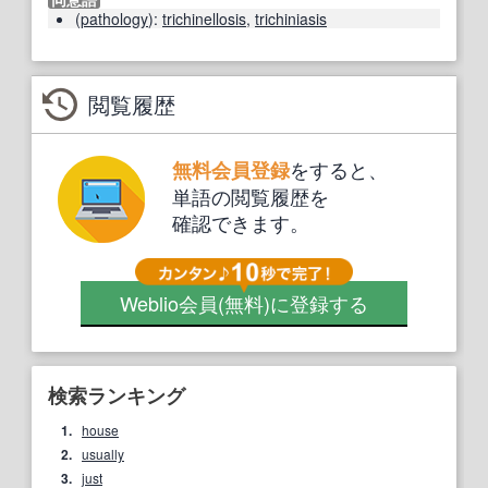
(
pathology
)
:
trichinellosis
,
trichiniasis
閲覧履歴
をすると、
無料会員登録
単語の閲覧履歴を
確認できます。
Weblio会員
(無料)
に登録する
検索ランキング
1.
house
2.
usually
3.
just