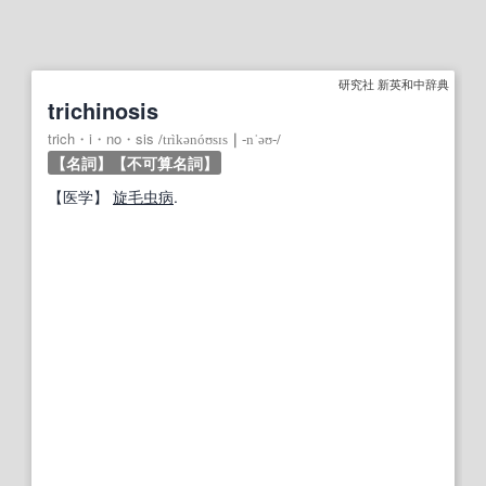
研究社 新英和中辞典
trichinosis
trich・i・no・sis
/
trìkənóʊsɪs
｜
‐nˈəʊ‐
/
【名詞】
【不可算名詞】
【
医学
】
旋毛虫
病
.