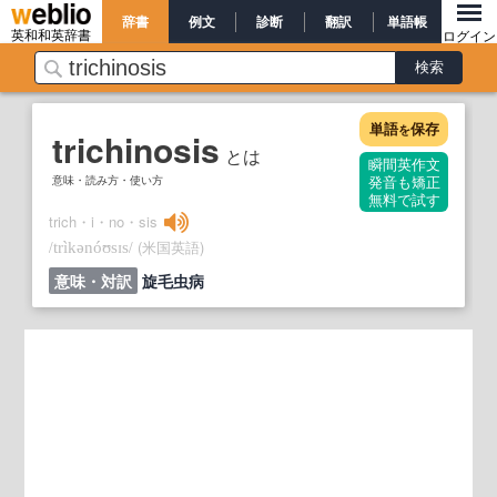
辞書
例文
診断
翻訳
単語帳
英和和英辞書
ログイン
単語
保存
を
trichinosis
とは
瞬間英作文
意味・読み方・使い方
発音も矯正
無料で試す
trich・i・no・sis
/
/
(米国英語)
trìkənóʊsɪs
意味・対訳
旋毛虫病