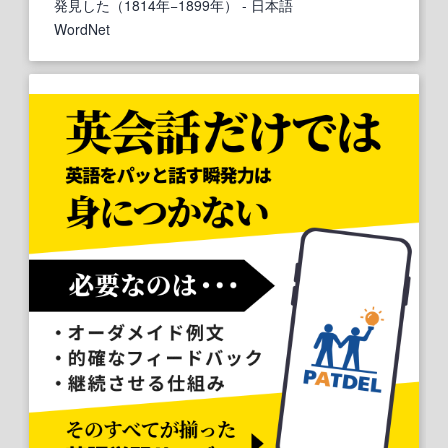
発見した（1814年−1899年）
- 日本語
WordNet