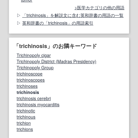
医学カテゴリの他の用語
「trichinosis」を解説文に含む英和辞書の用語の一覧
英和辞書の「trichinosis」の用語索引
「trichinosis」のお隣キーワード
Trichinopoly cigar
Trichinopoly District (Madras Presidency)
Trichinopoly Group
trichinoscope
trichinoscopes
trichinoses
trichinosis
trichinosis cerebri
trichinosis myocarditis
trichinotic
trichinous
trichion
trichions