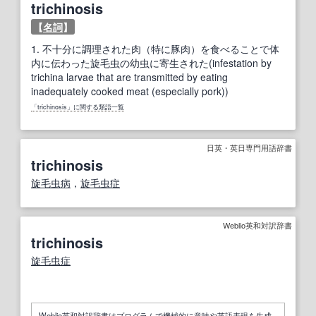
trichinosis
【
名詞
】
1.
不十分に調理された肉（特に豚肉）を食べることで体
内に伝わった旋毛虫の幼虫に寄生された(infestation by
trichina larvae that are transmitted by eating
inadequately cooked meat (especially pork))
「trichinosis」に関する類語一覧
日英・英日専門用語辞書
trichinosis
旋毛虫
病
，
旋毛虫症
Weblio英和対訳辞書
trichinosis
旋毛虫症
Weblio英和対訳辞書はプログラムで機械的に意味や英語表現を生成