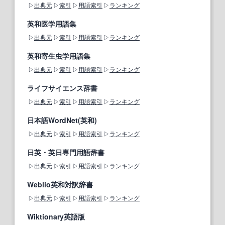
出典元
索引
用語索引
ランキング
英和医学用語集
出典元
索引
用語索引
ランキング
英和寄生虫学用語集
出典元
索引
用語索引
ランキング
ライフサイエンス辞書
出典元
索引
用語索引
ランキング
日本語WordNet(英和)
出典元
索引
用語索引
ランキング
日英・英日専門用語辞書
出典元
索引
用語索引
ランキング
Weblio英和対訳辞書
出典元
索引
用語索引
ランキング
Wiktionary英語版