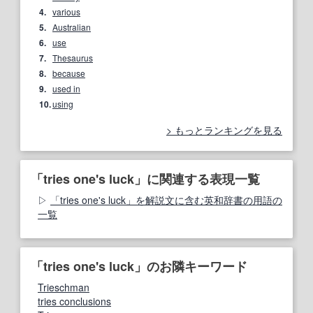
4.
various
5.
Australian
6.
use
7.
Thesaurus
8.
because
9.
used in
10.
using
もっとランキングを見る
「tries one's luck」に関連する表現一覧
「tries one's luck」を解説文に含む英和辞書の用語の
一覧
「tries one's luck」のお隣キーワード
Trieschman
tries conclusions