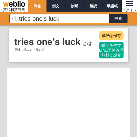
辞書
例文
診断
翻訳
単語帳
英和和英辞書
ログイン
単語
保存
を
tries one's luck
とは
瞬間英作文
意味・読み方・使い方
LINE学習管理
無料で試す