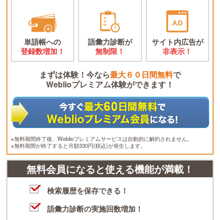
単語帳への
語彙力診断が
サイト内広告が
登録数増加！
無制限！
非表示！
まずは体験！今なら
最大６０日間無料
で
Weblioプレミアム体験ができます！
※無料期間終了後、Weblioプレミアムサービスは自動的に解約されません。
※無料期間が終了すると月額330円(税込)が発生します。
無料会員になると使える機能が満載！
検索履歴を保存できる！
語彙力診断の実施回数増加！