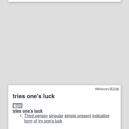
Wiktionary英語版
tries one's luck
動詞
tries
one's
luck
Third-person
singular
simple present
indicative
form
of
try one's luck