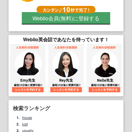
Weblio会員
(無料)
に登録する
Weblio英会話であなたを待っています！
検索ランキング
1.
house
2.
just
3.
usually