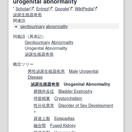
urogenital abnormality
*
Scholar
,
Entrez
,
Google
,
WikiPedia
泌尿生殖器奇形
関連語
genitourinary
abnormality
同義語（異表記）
Genitourinary
Abnormality
Urogenital Abnormality
泌尿生殖器奇形
概念ツリー
男性
泌尿生殖器
疾患
Male
Urogenital
Disease
泌尿生殖器奇形
Urogenital Abnormality
膀胱外反症
Bladder Exstrophy
停留精巣
Cryptorchidism
性分化
異常
Disorder of Sex Development
+
尿道上裂
Epispadias
融合腎
Fused Kidney