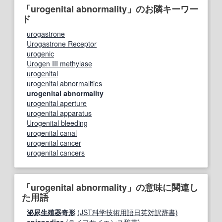
「urogenital abnormality」のお隣キーワー
ド
urogastrone
Urogastrone Receptor
urogenic
Urogen III methylase
urogenital
urogenital abnormalities
urogenital abnormality
urogenital aperture
urogenital apparatus
Urogenital bleeding
urogenital canal
urogenital cancer
urogenital cancers
「urogenital abnormality」の意味に関連し
た用語
泌尿生殖器奇形
(JST科学技術用語日英対訳辞書)