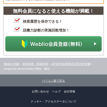
無料会員になると使える機能が満載！
検索履歴を保存できる！
語彙力診断の実施回数増加！
Weblio 辞書
>
英和辞典・和英辞典
>
JST科学技術用語日英対訳辞書
>
urogenital abnormality
の意味・解説
パソコン版で見る
お問い合わせ
ヘルプ
会社情報
クッキー・アクセスデータについて