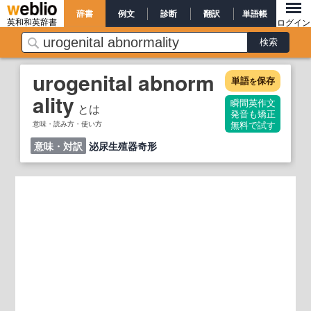
辞書
例文
診断
翻訳
単語帳
英和和英辞書
ログイン
urogenital abnorm
単語
保存
を
ality
瞬間英作文
とは
発音も矯正
意味・読み方・使い方
無料で試す
意味・対訳
泌尿生殖器奇形