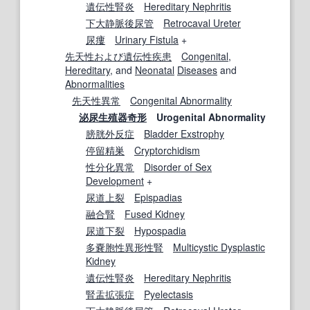
遺伝性腎炎
Hereditary Nephritis
下大静脈後尿管
Retrocaval Ureter
尿瘻
Urinary Fistula
+
先天性
および
遺伝性疾患
Congenital
,
Hereditary
, and
Neonatal
Diseases
and
Abnormalities
先天性異常
Congenital Abnormality
泌尿生殖器奇形
Urogenital Abnormality
膀胱外反症
Bladder Exstrophy
停留精巣
Cryptorchidism
性分化
異常
Disorder of Sex
Development
+
尿道上裂
Epispadias
融合腎
Fused Kidney
尿道下裂
Hypospadia
多嚢胞性
異形性
腎
Multicystic Dysplastic
Kidney
遺伝性腎炎
Hereditary Nephritis
腎盂拡張症
Pyelectasis