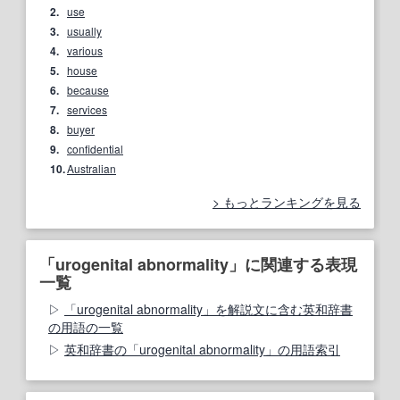
2.
use
3.
usually
4.
various
5.
house
6.
because
7.
services
8.
buyer
9.
confidential
10.
Australian
もっとランキングを見る
「urogenital abnormality」に関連する表現
一覧
「urogenital abnormality」を解説文に含む英和辞書
の用語の一覧
英和辞書の「urogenital abnormality」の用語索引