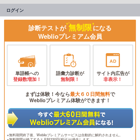
ログイン
無制限
診断テストが
になる
Weblioプレミアム会員
単語帳への
語彙力診断が
サイト内広告が
登録数増加！
無制限！
非表示！
まずは体験！今なら
最大６０日間無料
で
Weblioプレミアム体験ができます！
※無料期間終了後、Weblioプレミアムサービスは自動的に解約されません。
※無料期間が終了すると月額330円(税込)が発生します。