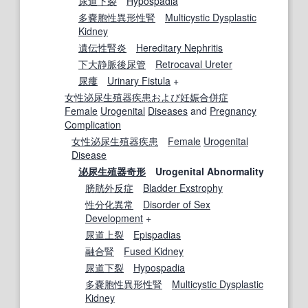
尿道下裂
Hypospadia
多嚢胞性
異形性
腎
Multicystic Dysplastic
Kidney
遺伝性腎炎
Hereditary Nephritis
下大静脈後尿管
Retrocaval Ureter
尿瘻
Urinary Fistula
+
女性
泌尿生殖器
疾患
および
妊娠合併症
Female
Urogenital
Diseases
and
Pregnancy
Complication
女性
泌尿生殖器
疾患
Female
Urogenital
Disease
泌尿生殖器奇形
Urogenital Abnormality
膀胱外反症
Bladder Exstrophy
性分化
異常
Disorder of Sex
Development
+
尿道上裂
Epispadias
融合腎
Fused Kidney
尿道下裂
Hypospadia
多嚢胞性
異形性
腎
Multicystic Dysplastic
Kidney