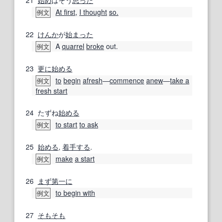
At first
,
I thought
so.
例文
22
けんか
が
始まった
A
quarrel
broke
out.
例文
23
更に
始める
to
begin
afresh
―
commence
anew
―
take a
例文
fresh start
24
たずね
始める
to start
to ask
例文
25
始める
,
着手する
.
make
a start
例文
26
まず第一に
to begin with
例文
27
そもそも