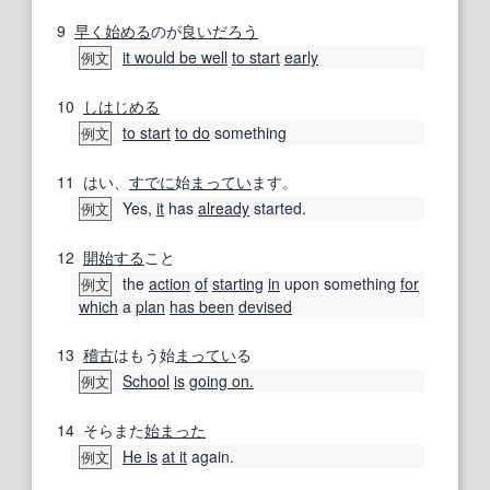
9
早く
始める
のが
良い
だろう
it would be well
to start
early
例文
10
しはじめる
to start
to do
something
例文
11
はい、
すでに
始
まってい
ます。
Yes,
it
has
already
started.
例文
12
開始する
こと
the
action
of
starting
in
upon something
for
例文
which
a
plan
has been
devised
13
稽古
はもう始
まってい
る
School
is
going on.
例文
14
そらまた
始まった
He is
at it
again.
例文