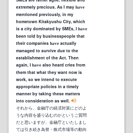
extremely precious. As I may
have
mentioned previously, in my
hometown Kitakyushu City, which
is a city dominated by SMEs, I
have
been told by businesspeople that
their companies
actually
have
managed to survive due to the
establishment of the Act. Then
again, I
also heard cries from
have
them that what they want now is
work, so we intend to execute
appropriate policies in a timely
manner by taking these matters
into consideration as well.
それから、金融庁の経済対策にどのよ
うな内容を盛り込むのかというご質問
だと思いますが、金融庁といたしまし
ては引き続き為替・株式市場等の動向