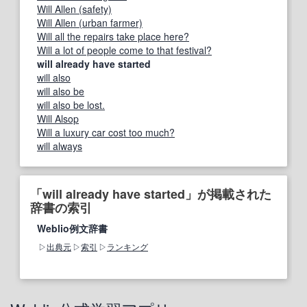
Will Allen (safety)
Will Allen (urban farmer)
Will all the repairs take place here?
Will a lot of people come to that festival?
will already have started
will also
will also be
will also be lost.
Will Alsop
Will a luxury car cost too much?
will always
「will already have started」が掲載された
辞書の索引
Weblio例文辞書
出典元
索引
ランキング