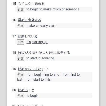
15
もて
はやし
始める
to
begin to
make much of
someone
例文
16
早めに出発する
make
an
early
start
例文
17
起動
している
It's
starting up
例文
18
(
他の人
や
乗り物
より)
先に
出発する
to start
in advance
例文
19
始めから
しまい
まで
from beginning to end
―
from first to
例文
last
―
from start to finish
20
始める
こと
to
begin
例文
21
始め
はそう
思った