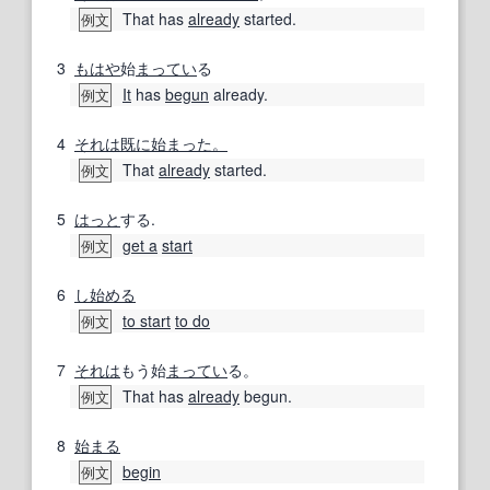
That has
already
started.
例文
3
もはや
始
まってい
る
It
has
begun
already.
例文
4
それは
既に
始まった。
That
already
started.
例文
5
はっと
する.
get a
start
例文
6
し始める
to start
to do
例文
7
それは
もう始
まってい
る。
That has
already
begun.
例文
8
始まる
begin
例文