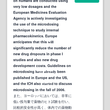
on humans are conducted using
very low dosages and the
European Medicines Evaluation
Agency is actively investigating
the use of the microdosing
technique to study internal
pharmacokinetics. Europe
anticipates that this
will
significantly reduce the number of
new drug dropouts in phase I
studies and also new drug
development costs. Guidelines on
microdosing
been
have
already
published in Europe and the US,
and the ICH also
to discuss
started
microdosing in the fall of 2006.
また、ヨーロッパにおいては、非常に
低い投与量で薬物のヒト試験を行い、
比較的安全性が高く、体内での薬物動