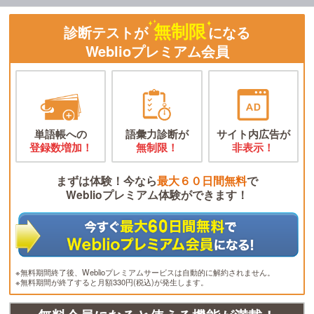
無制限
診断テストが
になる
Weblioプレミアム会員
単語帳への
語彙力診断が
サイト内広告が
登録数増加！
無制限！
非表示！
まずは体験！今なら
最大６０日間無料
で
Weblioプレミアム体験ができます！
※無料期間終了後、Weblioプレミアムサービスは自動的に解約されません。
※無料期間が終了すると月額330円(税込)が発生します。