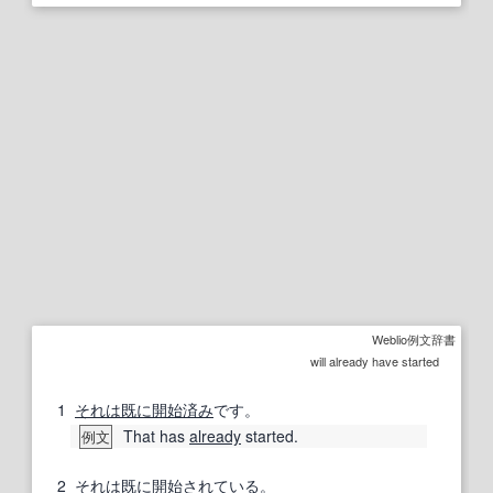
Weblio例文辞書
will already have started
1
それは
既に
開始
済み
です。
That has
already
started.
例文
2
それは
既に
開始
されている
。