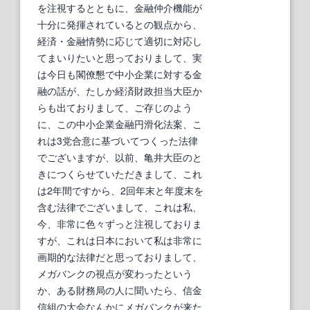
を注視するとともに、金融仲介機能が
十分に発揮されているとの観点から、
経済・金融情勢に応じて適切に対応し
てまいりたいと思っておりまして、実
は今日も閣僚懇で中小企業に対する金
融の話が、たしか経済財政担当大臣か
らも出ておりまして、ご存じのよう
に、この中小企業金融円滑化法案、こ
れは3党合意に基づいてつくった法律
でございますが、以前、亀井大臣のと
きにつくらせていただきまして、これ
は2年間ですから、2回年末と年度末を
含む法律でございまして、これは私、
今、非常に色々ずっと注視しておりま
すが、これは日本において私は非常に
画期的な法律だと思っておりまして、
メガバンクの視点が変わったという
か、ある財務局の人に聞いたら、信金
信組の大会なんかにメガバンクが来た