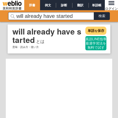
辞書
例文
診断
翻訳
単語帳
英和和英辞書
ログイン
will already have s
単語
保存
を
tarted
英語LINE指導
とは
最適学習法を
意味・読み方・使い方
無料で試す