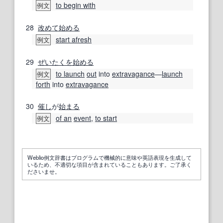
to begin with
例文
28
改めて
始める
start afresh
例文
29
ぜいたく
を始める
to launch
out
into
extravagance
―
launch
例文
forth
into
extravagance
30
催し
が
始まる
of an
event
,
to start
例文
Weblio例文辞書はプログラムで機械的に意味や英語表現を生成して
いるため、不適切な項目が含まれていることもあります。ご了承く
ださいませ。