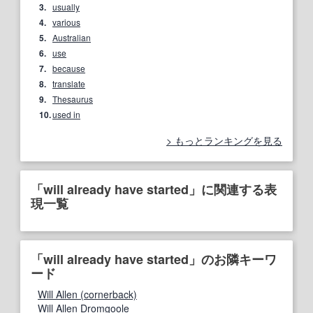
3.
usually
4.
various
5.
Australian
6.
use
7.
because
8.
translate
9.
Thesaurus
10.
used in
もっとランキングを見る
「will already have started」に関連する表
現一覧
「will already have started」のお隣キーワ
ード
Will Allen (cornerback)
Will Allen Dromgoole