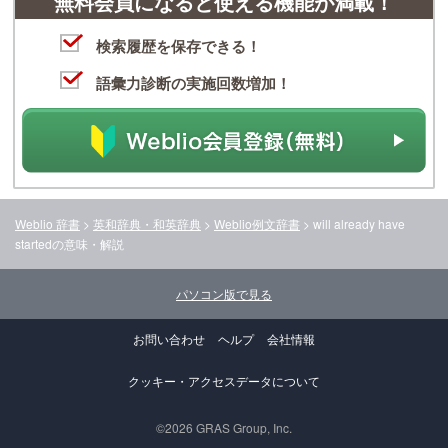
無料会員になると使える機能が満載！
検索履歴を保存できる！
語彙力診断の実施回数増加！
Weblio 辞書
>
英和辞典・和英辞典
>
Weblio例文辞書
>
will already have
started
の意味・解説
パソコン版で見る
お問い合わせ
ヘルプ
会社情報
クッキー・アクセスデータについて
©2026 GRAS Group, Inc.