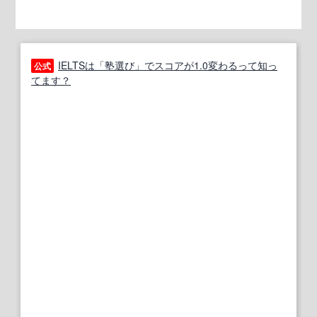
IELTSは「塾選び」でスコアが1.0変わるって知っ
公式
てます？