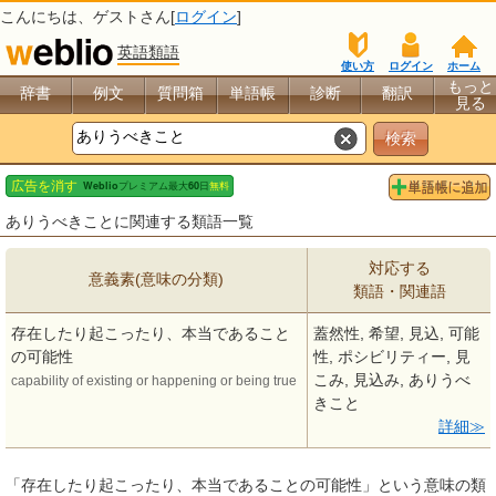
こんにちは、
ゲスト
さん[
ログイン
]
英語類語
使い方
ログイン
ホーム
もっと
辞書
例文
質問箱
単語帳
診断
翻訳
見る
ありうべきことに関連する類語一覧
対応する
意義素(意味の分類)
類語・関連語
存在したり起こったり、本当であること
蓋然性, 希望, 見込, 可能
の可能性
性, ポシビリティー, 見
こみ, 見込み, ありうべ
capability of existing or happening or being true
きこと
詳細
「存在したり起こったり、本当であることの可能性」という意味の類