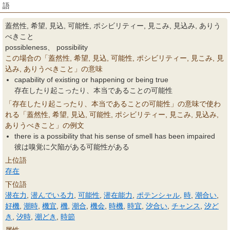
語
蓋然性, 希望, 見込, 可能性, ポシビリティー, 見こみ, 見込み, ありう
べきこと
possibleness、 possibility
この場合の「蓋然性, 希望, 見込, 可能性, ポシビリティー, 見こみ, 見
込み, ありうべきこと」の意味
capability of existing or happening or being true
存在したり起こったり、本当であることの可能性
「存在したり起こったり、本当であることの可能性」の意味で使わ
れる「蓋然性, 希望, 見込, 可能性, ポシビリティー, 見こみ, 見込み,
ありうべきこと」の例文
there is a possibility that his sense of smell has been impaired
彼は嗅覚に欠陥がある可能性がある
上位語
存在
下位語
潜在力
,
潜んでいる力
,
可能性
,
潜在能力
,
ポテンシャル
,
時
,
潮合い
,
好機
,
潮時
,
機宜
,
機
,
潮合
,
機会
,
時機
,
時宜
,
汐合い
,
チャンス
,
汐ど
き
,
汐時
,
潮どき
,
時節