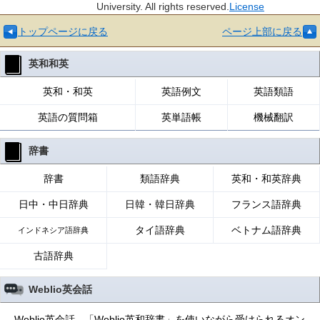
University. All rights reserved.
License
トップページに戻る
ページ上部に戻る
英和和英
英和・和英
英語例文
英語類語
英語の質問箱
英単語帳
機械翻訳
辞書
辞書
類語辞典
英和・和英辞典
日中・中日辞典
日韓・韓日辞典
フランス語辞典
タイ語辞典
ベトナム語辞典
インドネシア語辞典
古語辞典
Weblio英会話
Weblio英会話 - 「Weblio英和辞書」を使いながら受けられるオン