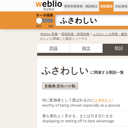
英和和英辞典
英語例文
英語類語
共起表現
英語類語
Weblio 辞書
>
英和辞典・和英辞典
>
ふさわしいの意味・解説
わしいに関連した英語シソーラス
意味
例文
類語
ふさわしい
に関連する類語一覧
意義素(意味の分類)
特に配偶者として選ばれるのに
ふさわしい
worthy of being chosen especially as a spouse
最も都合よく見せる、または引き立たせる
displaying or setting off to best advantage