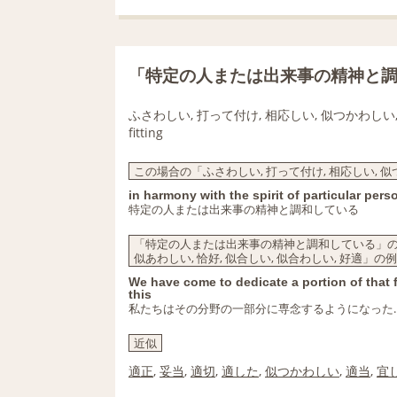
「特定の人または出来事の精神と
ふさわしい, 打って付け, 相応しい, 似つかわしい,
fitting
この場合の「ふさわしい, 打って付け, 相応しい, 似つ
in harmony with the spirit of particular per
特定の人または出来事の精神と調和している
「特定の人または出来事の精神と調和している」の意味
似あわしい, 恰好, 似合しい, 似合わしい, 好適」の
We have come to dedicate a portion of that fi
this
私たちはその分野の一部分に専念するようになった.
近似
適正
,
妥当
,
適切
,
適した
,
似つかわしい
,
適当
,
宜