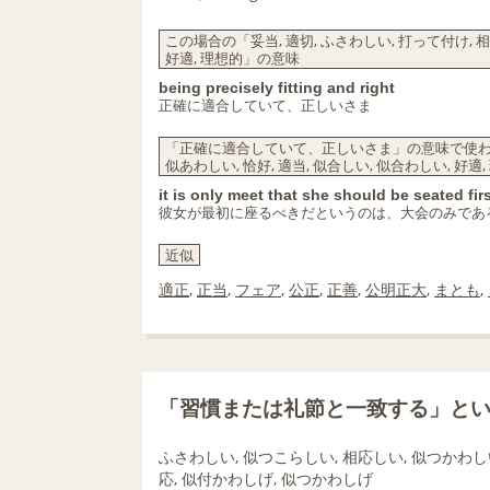
この場合の「妥当, 適切, ふさわしい, 打って付け, 相
好適, 理想的」の意味
being precisely fitting and right
正確に適合していて、正しいさま
「正確に適合していて、正しいさま」の意味で使われる「
似あわしい, 恰好, 適当, 似合しい, 似合わしい, 好
it is only meet that she should be seated fir
彼女が最初に座るべきだというのは、大会のみであ
近似
適正
,
正当
,
フェア
,
公正
,
正善
,
公明正大
,
まとも
,
「習慣または礼節と一致する」と
ふさわしい, 似つこらしい, 相応しい, 似つかわしい
応, 似付かわしげ, 似つかわしげ