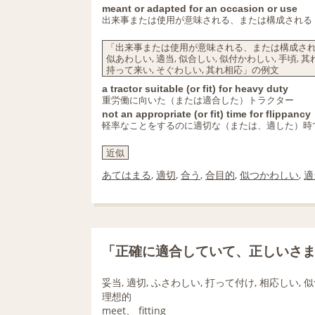
meant or adapted for an occasion or use
出来事または使用が意味される、または構成される
「出来事または使用が意味される、または構成される」
似あわしい, 適当, 似合しい, 似付かわしい, 手頃, 其れ
持って来い, そぐわしい, 其れ相応」の例文
a tractor suitable (or fit) for heavy duty
重労働に向いた（または適合した）トラクター
not an appropriate (or fit) time for flippancy
軽率なことをするのに適切な（または、適した）時
近似
あてはまる
,
適切
,
合う
,
合目的
,
似つかわしい
,
適
「正確に適合していて、正しいさ
妥当, 適切, ふさわしい, 打って付け, 相応しい, 似
理想的
meet、 fitting