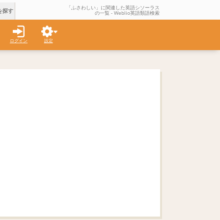
「ふさわしい」に関連した英語シソーラス
を探す
の一覧 - Weblio英語類語検索
ログイン
設定