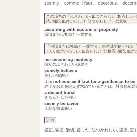
seemly、 comme il faut、 decorous、 decen
この場合の「ふさわしい, 似つこらしい, 相応しい, 似
応, 相応, 似付かわしげ, 似つかわしげ」の意味
according with custom or propriety
習慣または礼節と一致する
「習慣または礼節と一致する」の意味で使われる「ふさわ
しい, 似付かわしい, 似合わしい, 分相応, 相応, 
her becoming modesty
彼女のふさわしい謙虚さ
comely behavior
美しい振舞い
it is not comme il faut for a gentleman to b
紳士がお金を絶えず求めていることは、社会規範に
a decent burial
きちんとした弔い
seemly behavior
上品な振る舞い
近似
適正
,
妥当
,
適切
,
適した
,
似つかわしい
,
適当
,
宜