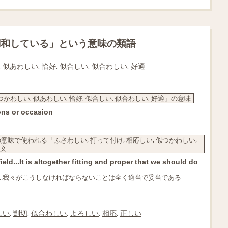
調和している」という意味の類語
 似あわしい, 恰好, 似合しい, 似合わしい, 好適
かわしい, 似あわしい, 恰好, 似合しい, 似合わしい, 好適」の意味
sons or occasion
で使われる「ふさわしい, 打って付け, 相応しい, 似つかわしい,
例文
eld...It is altogether fitting and proper that we should do
..我々がこうしなければならないことは全く適当で妥当である
しい
,
剴切
,
似合わしい
,
よろしい
,
相応
,
正しい