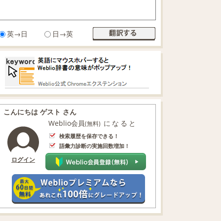
英→日
日→英
こんにちは ゲスト さん
Weblio会員
になると
(無料)
検索履歴を保存できる！
語彙力診断の実施回数増加！
ログイン