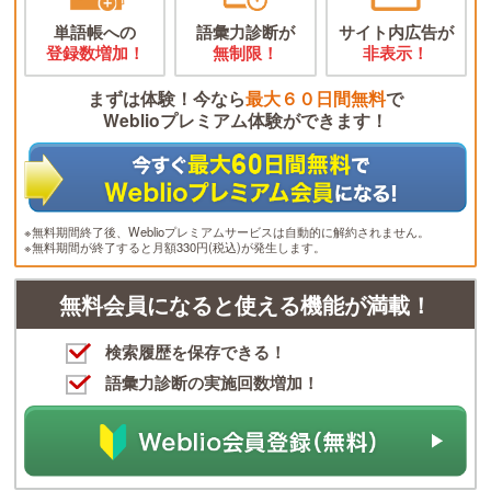
単語帳への
語彙力診断が
サイト内広告が
登録数増加！
無制限！
非表示！
まずは体験！今なら
最大６０日間無料
で
Weblioプレミアム体験ができます！
※無料期間終了後、Weblioプレミアムサービスは自動的に解約されません。
※無料期間が終了すると月額330円(税込)が発生します。
無料会員になると使える機能が満載！
検索履歴を保存できる！
語彙力診断の実施回数増加！