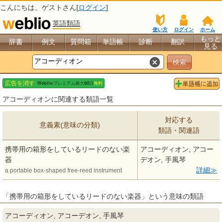
こんにちは、
ゲスト
さん[
ログイン
]
英語類語
使い方
ログイン
ホーム
もっと
辞書
例文
質問箱
単語帳
診断
翻訳
見る
アコーディオンに関連する類語一覧
対応する
意義素(意味の分類)
類語・関連語
携帯用の箱形をしているリードのない楽
アコーディオン, アコー
器
デオン, 手風琴
詳細
a portable box-shaped free-reed instrument
「携帯用の箱形をしているリードのない楽器」という意味の類語
アコーディオン, アコーデオン, 手風琴