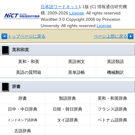
日本語ワードネット
1.1版 (C) 情報通信研究機
構, 2009-2026
License
. All rights reserved.
WordNet 3.0 Copyright 2006 by Princeton
University. All rights reserved.
License
トップページに戻る
ページ上部に戻る
英和和英
英和・和英
英語例文
英語類語
英語の質問箱
英単語帳
機械翻訳
辞書
辞書
類語辞典
英和・和英辞典
日中・中日辞典
日韓・韓日辞典
フランス語辞典
タイ語辞典
ベトナム語辞典
インドネシア語辞典
古語辞典