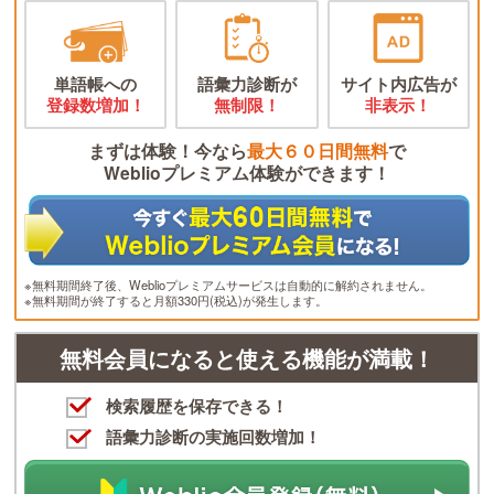
単語帳への
語彙力診断が
サイト内広告が
登録数増加！
無制限！
非表示！
まずは体験！今なら
最大６０日間無料
で
Weblioプレミアム体験ができます！
※無料期間終了後、Weblioプレミアムサービスは自動的に解約されません。
※無料期間が終了すると月額330円(税込)が発生します。
無料会員になると使える機能が満載！
検索履歴を保存できる！
語彙力診断の実施回数増加！