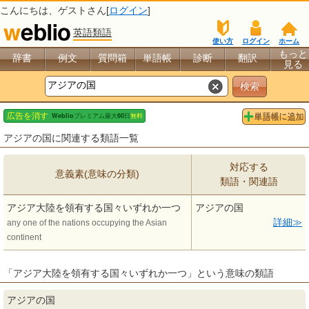
こんにちは、
ゲスト
さん[
ログイン
]
英語類語
使い方
ログイン
ホーム
もっと
辞書
例文
質問箱
単語帳
診断
翻訳
見る
アジアの国に関連する類語一覧
対応する
意義素(意味の分類)
類語・関連語
アジア大陸を領有する国々いずれか一つ
アジアの国
詳細
any one of the nations occupying the Asian
continent
「アジア大陸を領有する国々いずれか一つ」という意味の類語
アジアの国