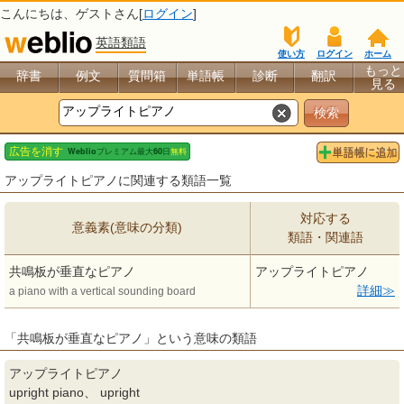
こんにちは、
ゲスト
さん[
ログイン
]
英語類語
使い方
ログイン
ホーム
もっと
辞書
例文
質問箱
単語帳
診断
翻訳
見る
アップライトピアノに関連する類語一覧
対応する
意義素(意味の分類)
類語・関連語
共鳴板が垂直なピアノ
アップライトピアノ
詳細
a piano with a vertical sounding board
「共鳴板が垂直なピアノ」という意味の類語
アップライトピアノ
upright piano、 upright