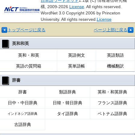
日本語ワードネット
1.1版 (C) 情報通信研究機
構, 2009-2026
License
. All rights reserved.
WordNet 3.0 Copyright 2006 by Princeton
University. All rights reserved.
License
トップページに戻る
ページ上部に戻る
英和和英
英和・和英
英語例文
英語類語
英語の質問箱
英単語帳
機械翻訳
辞書
辞書
類語辞典
英和・和英辞典
日中・中日辞典
日韓・韓日辞典
フランス語辞典
タイ語辞典
ベトナム語辞典
インドネシア語辞典
古語辞典