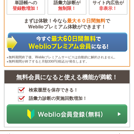
単語帳への
語彙力診断が
サイト内広告が
登録数増加！
無制限！
非表示！
まずは体験！今なら
最大６０日間無料
で
Weblioプレミアム体験ができます！
※無料期間終了後、Weblioプレミアムサービスは自動的に解約されません。
※無料期間が終了すると月額330円(税込)が発生します。
無料会員になると使える機能が満載！
検索履歴を保存できる！
語彙力診断の実施回数増加！