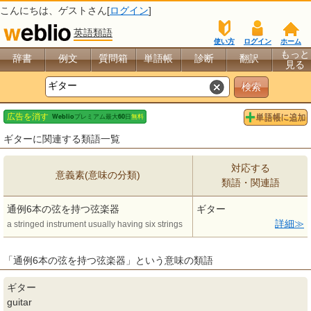
こんにちは、
ゲスト
さん[
ログイン
]
英語類語
使い方
ログイン
ホーム
もっと
辞書
例文
質問箱
単語帳
診断
翻訳
見る
ギターに関連する類語一覧
対応する
意義素(意味の分類)
類語・関連語
通例6本の弦を持つ弦楽器
ギター
詳細
a stringed instrument usually having six strings
「通例6本の弦を持つ弦楽器」という意味の類語
ギター
guitar