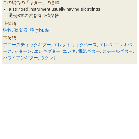
この場合の「ギター」の意味
a stringed instrument usually having six strings
通例6本の弦を持つ弦楽器
上位語
弾物
,
弦楽器
,
弾き物
,
絃
下位語
アコースティックギター
,
エレクトリックベース
,
エレベ
,
エレキベ
ース
,
シターン
,
エレキギター
,
エレキ
,
電気ギター
,
スチールギター
,
ハワイアンギター
,
ウクレレ