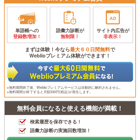
単語帳への
語彙力診断が
サイト内広告が
登録数増加！
無制限！
非表示！
まずは体験！今なら
最大６０日間無料
で
Weblioプレミアム体験ができます！
※無料期間終了後、Weblioプレミアムサービスは自動的に解約されません。
※無料期間が終了すると月額330円(税込)が発生します。
無料会員になると使える機能が満載！
検索履歴を保存できる！
語彙力診断の実施回数増加！