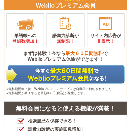
Weblioプレミアム会員
単語帳への
語彙力診断が
サイト内広告が
登録数増加！
無制限！
非表示！
まずは体験！今なら
最大６０日間無料
で
Weblioプレミアム体験ができます！
※無料期間終了後、Weblioプレミアムサービスは自動的に解約されません。
※無料期間が終了すると月額330円(税込)が発生します。
無料会員になると使える機能が満載！
検索履歴を保存できる！
語彙力診断の実施回数増加！