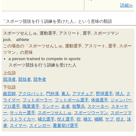
詳細
「スポーツ競技を行う訓練を受けた人」という意味の類語
スポーツせんしゅ, 運動選手, アスリート, 選手, スポーツマン
jock、 athlete
この場合の「スポーツせんしゅ, 運動選手, アスリート, 選手, スポー
ツマン」の意味
a person trained to compete in sports
スポーツ競技を行う訓練を受けた人
上位語
競演者
,
競技者
,
競争者
下位語
曲芸師
,
アクロバット
,
門外漢
,
素人
,
アマチュア
,
野球選手
,
球人
,
ク
ライマー
,
フットボーラー
,
フットボール選手
,
体操選手
,
ジャンパー
,
プロ選手
,
職業選手
,
ランナー
,
走者
,
狙撃兵
,
スケーター
,
スキーヤ
ー
,
サッカー選手
,
スポーツせんしゅ
,
スポーツウーマン
,
スポーツマ
ン
,
ストライカー
,
補欠選手
,
控え選手
,
控
,
補欠
,
補闕
,
サブ
,
控え
,
泳
者
,
スイマー
,
スインガー
,
重量挙げ選手