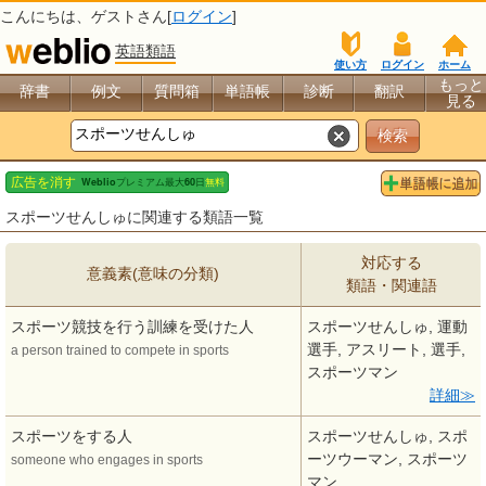
こんにちは、
ゲスト
さん[
ログイン
]
英語類語
使い方
ログイン
ホーム
もっと
辞書
例文
質問箱
単語帳
診断
翻訳
見る
スポーツせんしゅに関連する類語一覧
対応する
意義素(意味の分類)
類語・関連語
スポーツ競技を行う訓練を受けた人
スポーツせんしゅ, 運動
選手, アスリート, 選手,
a person trained to compete in sports
スポーツマン
詳細
スポーツをする人
スポーツせんしゅ, スポ
ーツウーマン, スポーツ
someone who engages in sports
マン