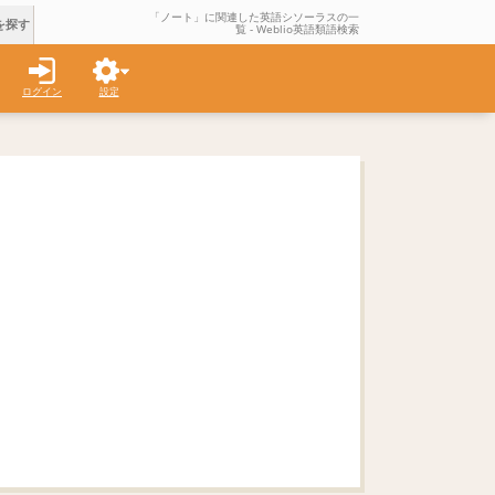
「ノート」に関連した英語シソーラスの一
を探す
覧 - Weblio英語類語検索
ログイン
設定