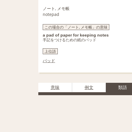
ノート, メモ帳
notepad
この場合の「ノート, メモ帳」の意味
a pad of paper for keeping notes
手記をつけるための紙のパッド
上位語
パッド
意味
例文
類語