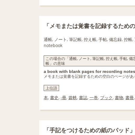
「メモまたは覚書を記録するため
通帳, ノート, 筆記帳, 控え帳, 手帖, 備忘録, 控帳,
notebook
この場合の「通帳, ノート, 筆記帳, 控え帳, 手帖, 備忘録
帳」の意味
a book with blank pages for recording not
メモまたは覚書を記録するための空白のページがあ
上位語
本
,
書史
,
-冊
,
篇帙
,
書誌
,
一巻
,
ブック
,
書物
,
書冊
「手記をつけるための紙のパッド