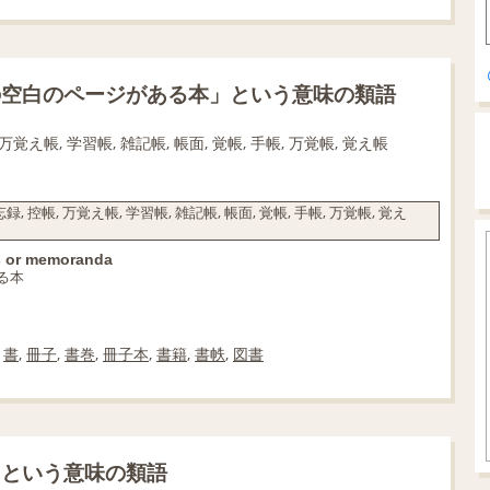
の空白のページがある本」という意味の類語
 万覚え帳, 学習帳, 雑記帳, 帳面, 覚帳, 手帳, 万覚帳, 覚え帳
, 控帳, 万覚え帳, 学習帳, 雑記帳, 帳面, 覚帳, 手帳, 万覚帳, 覚え
es or memoranda
る本
,
書
,
冊子
,
書巻
,
冊子本
,
書籍
,
書帙
,
図書
」という意味の類語