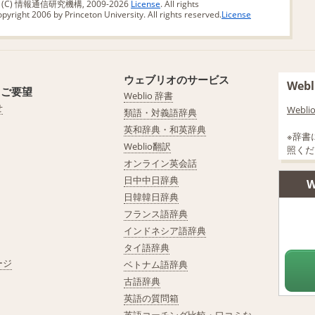
版 (C) 情報通信研究機構, 2009-2026
License
. All rights
yright 2006 by Princeton University. All rights reserved.
License
ウェブリオのサービス
We
・ご要望
Weblio 辞書
せ
Web
類語・対義語辞典
英和辞典・和英辞典
※辞書
Weblio翻訳
照くだ
オンライン英会話
日中中日辞典
W
日韓韓日辞典
フランス語辞典
インドネシア語辞典
タイ語辞典
ージ
ベトナム語辞典
古語辞典
英語の質問箱