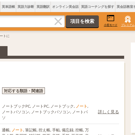
英単語帳
英語力診断
英語翻訳
オンライン英会話
英語コーチングを探す
英会話教室
小窓モード
プレミアム
ノートに
対応する類語・関連語
ノートブックPC, ノートPC, ノートブック,
ノート
,
詳しく見る
ノートパソコン, ノートブックパソコン, ノートパ
ソ
通帳,
ノート
, 筆記帳, 控え帳, 手帖, 備忘録, 控帳, 万