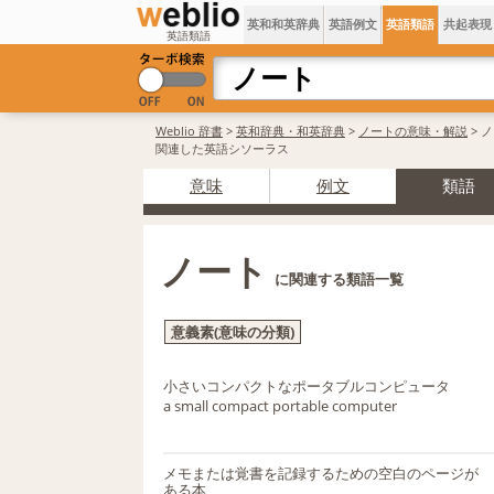
英和和英辞典
英語例文
英語類語
共起表現
英語類語
Weblio 辞書
>
英和辞典・和英辞典
>
ノートの意味・解説
> 
関連した英語シソーラス
意味
例文
類語
ノート
に関連する類語一覧
意義素(意味の分類)
小さいコンパクトなポータブルコンピュータ
a small compact portable computer
メモまたは覚書を記録するための空白のページが
ある本