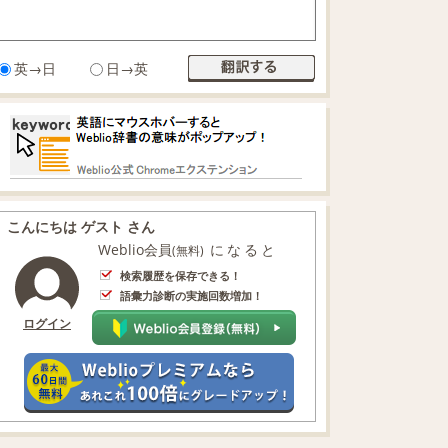
英→日
日→英
こんにちは ゲスト さん
Weblio会員
になると
(無料)
検索履歴を保存できる！
語彙力診断の実施回数増加！
ログイン