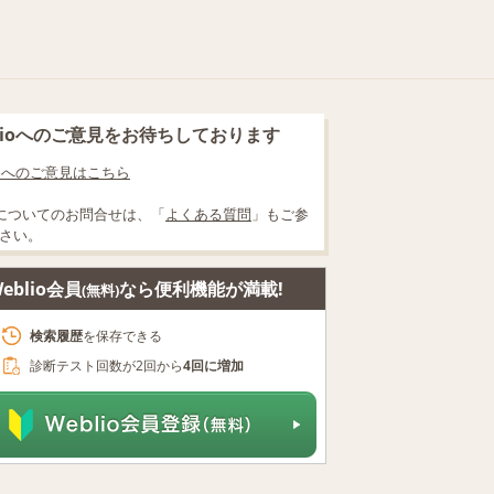
blioへのご意見をお待ちしております
lioへのご意見はこちら
についてのお問合せは、「
よくある質問
」もご参
さい。
eblio会員
なら便利機能が満載!
(無料)
検索履歴
を保存できる
診断テスト回数が2回から
4回に増加