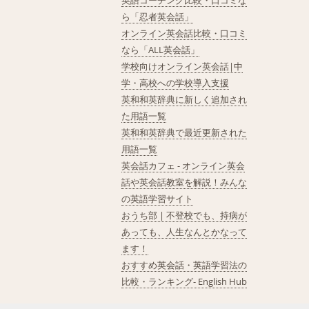
英語コーチング比較・口コミな
ら「忍者英会話」
オンライン英会話比較・口コミ
なら「ALL英会話」
学校向けオンライン英会話|中
学・高校への学校導入支援
英和和英辞典に新しく追加され
た用語一覧
英和和英辞典で最近更新された
用語一覧
英会話カフェ - オンライン英会
話や英会話教室を解説！みんな
の英語学習サイト
おうち部 | 不登校でも、持病が
あっても、人生なんとかなって
ます！
おすすめ英会話・英語学習法の
比較・ランキング- English Hub