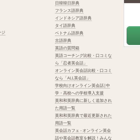
日韓韓日辞典
フランス語辞典
インドネシア語辞典
タイ語辞典
ージ
ベトナム語辞典
古語辞典
英語の質問箱
英語コーチング比較・口コミな
ら「忍者英会話」
オンライン英会話比較・口コミ
なら「ALL英会話」
学校向けオンライン英会話|中
学・高校への学校導入支援
英和和英辞典に新しく追加され
た用語一覧
英和和英辞典で最近更新された
用語一覧
英会話カフェ - オンライン英会
話や英会話教室を解説！みんな