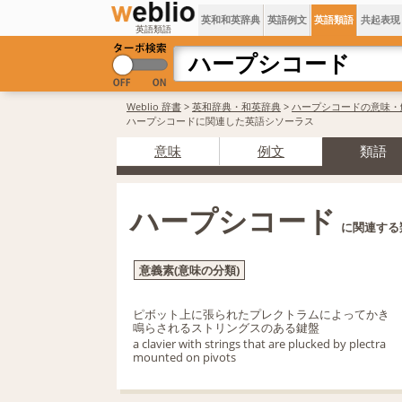
英和和英辞典
英語例文
英語類語
共起表現
英語類語
Weblio 辞書
>
英和辞典・和英辞典
>
ハープシコードの意味・
ハープシコードに関連した英語シソーラス
意味
例文
類語
ハープシコード
に関連する
意義素(意味の分類)
ピボット上に張られたプレクトラムによってかき
鳴らされるストリングスのある鍵盤
a clavier with strings that are plucked by plectra
mounted on pivots