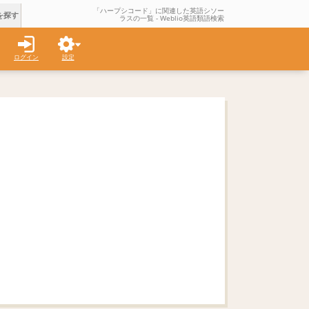
「ハープシコード」に関連した英語シソー
を探す
ラスの一覧 - Weblio英語類語検索
ログイン
設定