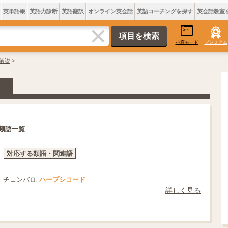
英単語帳
英語力診断
英語翻訳
オンライン英会話
英語コーチングを探す
英会話教室
小窓モード
プレミアム
解説
>
類語一覧
対応する類語・関連語
チェンバロ,
ハープシコード
詳しく見る