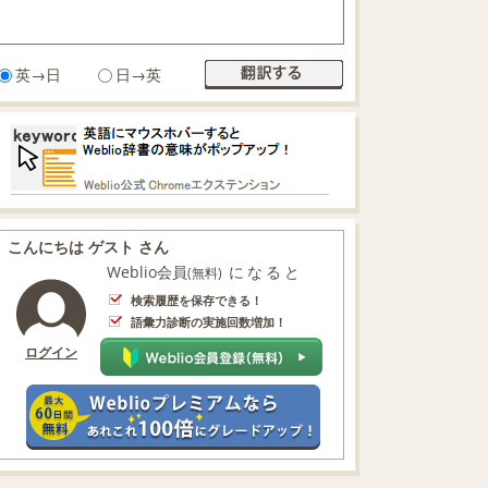
英→日
日→英
こんにちは ゲスト さん
Weblio会員
になると
(無料)
検索履歴を保存できる！
語彙力診断の実施回数増加！
ログイン