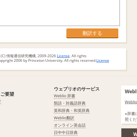
版 (C) 情報通信研究機構, 2009-2026
License
. All rights
yright 2006 by Princeton University. All rights reserved.
License
ウェブリオのサービス
We
・ご要望
Weblio 辞書
せ
Web
類語・対義語辞典
英和辞典・和英辞典
※辞書
Weblio翻訳
照くだ
オンライン英会話
日中中日辞典
W