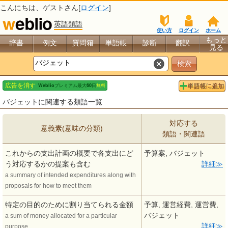
こんにちは、
ゲスト
さん[
ログイン
]
英語類語
使い方
ログイン
ホーム
もっと
辞書
例文
質問箱
単語帳
診断
翻訳
見る
バジェットに関連する類語一覧
対応する
意義素(意味の分類)
類語・関連語
これからの支出計画の概要で各支出にど
予算案, バジェット
う対応するかの提案も含む
詳細
a summary of intended expenditures along with
proposals for how to meet them
特定の目的のために割り当てられる金額
予算, 運営経費, 運営費,
バジェット
a sum of money allocated for a particular
詳細
purpose