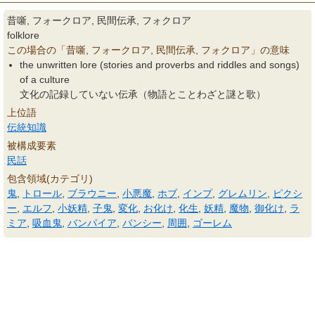
昔噺, フォークロア, 民間伝承, フォクロア
folklore
この場合の「昔噺, フォークロア, 民間伝承, フォクロア」の意味
the unwritten lore (stories and proverbs and riddles and songs)
of a culture
文化の記録していない伝承（物語とことわざと謎と歌）
上位語
伝統知識
被構成要素
民話
包含領域(カテゴリ)
鬼
,
トロール
,
ブラウニー
,
小悪魔
,
ホブ
,
インプ
,
グレムリン
,
ピクシ
ー
,
エルフ
,
小妖精
,
子鬼
,
変化
,
お化け
,
化生
,
妖精
,
魔物
,
御化け
,
ラ
ミア
,
吸血鬼
,
バンパイア
,
バンシー
,
周囲
,
ゴーレム