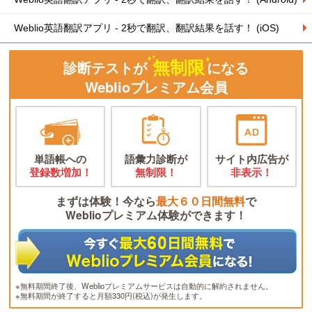
Weblio英語翻訳アプリ - 2秒で翻訳、翻訳結果を話す！ (iOS)
無制限
診断テストが
になる
Weblioプレミアム会員
単語帳への
語彙力診断が
サイト内広告が
登録数増加！
無制限！
非表示！
まずは体験！今なら
最大６０日間無料
で
Weblioプレミアム体験ができます！
※無料期間終了後、Weblioプレミアムサービスは自動的に解約されません。
※無料期間が終了すると月額330円(税込)が発生します。