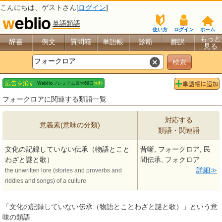
こんにちは、
ゲスト
さん[
ログイン
]
英語類語
使い方
ログイン
ホーム
もっと
辞書
例文
質問箱
単語帳
診断
翻訳
見る
フォークロアに関連する類語一覧
対応する
意義素(意味の分類)
類語・関連語
文化の記録していない伝承（物語とこと
昔噺, フォークロア, 民
わざと謎と歌）
間伝承, フォクロア
詳細
the unwritten lore (stories and proverbs and
riddles and songs) of a culture
「文化の記録していない伝承（物語とことわざと謎と歌）」という意
味の類語