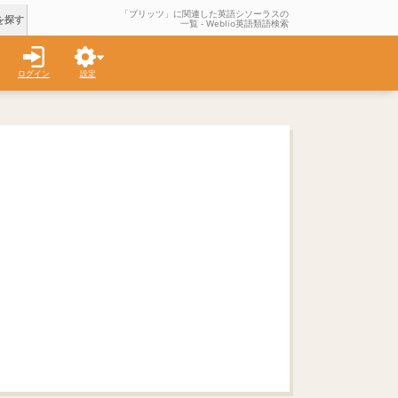
「ブリッツ」に関連した英語シソーラスの
を探す
一覧 - Weblio英語類語検索
ログイン
設定