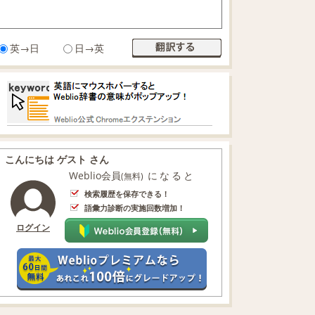
英→日
日→英
こんにちは ゲスト さん
Weblio会員
になると
(無料)
検索履歴を保存できる！
語彙力診断の実施回数増加！
ログイン