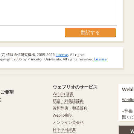
版 (C) 情報通信研究機構, 2009-2026
License
. All rights
yright 2006 by Princeton University. All rights reserved.
License
ウェブリオのサービス
We
・ご要望
Weblio 辞書
せ
Web
類語・対義語辞典
英和辞典・和英辞典
※辞書
Weblio翻訳
照くだ
オンライン英会話
日中中日辞典
W