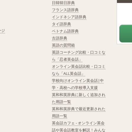
日韓韓日辞典
フランス語辞典
インドネシア語辞典
タイ語辞典
ージ
ベトナム語辞典
古語辞典
英語の質問箱
英語コーチング比較・口コミな
ら「忍者英会話」
オンライン英会話比較・口コミ
なら「ALL英会話」
学校向けオンライン英会話|中
学・高校への学校導入支援
英和和英辞典に新しく追加され
た用語一覧
英和和英辞典で最近更新された
用語一覧
英会話カフェ - オンライン英会
話や英会話教室を解説！みんな