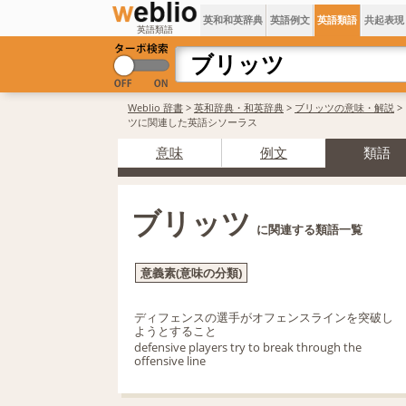
英和和英辞典
英語例文
英語類語
共起表現
英語類語
Weblio 辞書
>
英和辞典・和英辞典
>
ブリッツの意味・解説
>
ツに関連した英語シソーラス
意味
例文
類語
ブリッツ
に関連する類語一覧
意義素(意味の分類)
ディフェンスの選手がオフェンスラインを突破し
ようとすること
defensive players try to break through the
offensive line