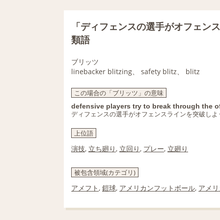
「ディフェンスの選手がオフェン
類語
ブリッツ
linebacker blitzing、 safety blitz、 blitz
この場合の「ブリッツ」の意味
defensive players try to break through the o
ディフェンスの選手がオフェンスラインを突破しよ
上位語
演技
,
立ち廻り
,
立回り
,
プレー
,
立廻り
被包含領域(カテゴリ)
アメフト
,
鎧球
,
アメリカンフットボール
,
アメリ