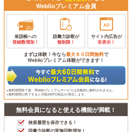
Weblioプレミアム会員
単語帳への
語彙力診断が
サイト内広告が
登録数増加！
無制限！
非表示！
まずは体験！今なら
最大６０日間無料
で
Weblioプレミアム体験ができます！
※無料期間終了後、Weblioプレミアムサービスは自動的に解約されません。
※無料期間が終了すると月額330円(税込)が発生します。
無料会員になると使える機能が満載！
検索履歴を保存できる！
語彙力診断の実施回数増加！