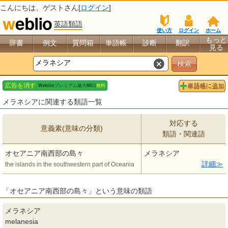
こんにちは、
ゲスト
さん[
ログイン
]
英語類語
使い方
ログイン
ホーム
もっと
辞書
例文
質問箱
単語帳
診断
翻訳
見る
メラネシアに関連する類語一覧
対応する
意義素(意味の分類)
類語・関連語
オセアニア南西部の島々
メラネシア
詳細
the islands in the southwestern part of Oceania
「オセアニア南西部の島々」という意味の類語
メラネシア
melanesia